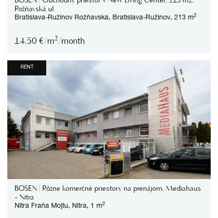
Rožňavská ul.
2
Bratislava-Ružinov
Rožňavská,
Bratislava-Ružinov,
213 m
2
14,50
€/m
/month
RENT
BOSEN | Rôzne komerčné priestory na prenájom, Mediahaus
- Nitra
2
Nitra
Fraňa Mojtu,
Nitra,
1 m