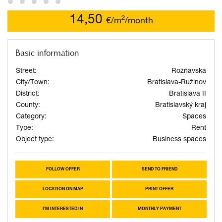
14,50
2
€/m
/month
Basic information
Street:
Rožňavská
City/Town:
Bratislava-Ružinov
District:
Bratislava II
County:
Bratislavský kraj
Category:
Spaces
Type:
Rent
Object type:
Business spaces
FOLLOW OFFER
SEND TO FRIEND
LOCATION ON MAP
PRINT OFFER
I'M INTERESTED IN
MONTHLY PAYMENT