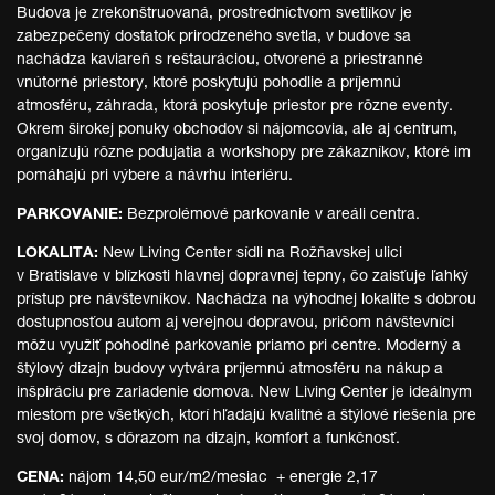
Budova je zrekonštruovaná, prostredníctvom svetlíkov je
zabezpečený dostatok prirodzeného svetla, v budove sa
nachádza kaviareň s reštauráciou, otvorené a priestranné
vnútorné priestory, ktoré poskytujú pohodlie a príjemnú
atmosféru, záhrada, ktorá poskytuje priestor pre rôzne eventy.
Okrem širokej ponuky obchodov si nájomcovia, ale aj centrum,
organizujú rôzne podujatia a workshopy pre zákazníkov, ktoré im
pomáhajú pri výbere a návrhu interiéru.
PARKOVANIE:
Bezprolémové parkovanie v areáli centra.
LOKALITA:
New Living Center sídli na Rožňavskej ulici
v Bratislave v blízkosti hlavnej dopravnej tepny, čo zaisťuje ľahký
prístup pre návštevníkov. Nachádza na výhodnej lokalite s dobrou
dostupnosťou autom aj verejnou dopravou, pričom návštevníci
môžu využiť pohodlné parkovanie priamo pri centre. Moderný a
štýlový dizajn budovy vytvára príjemnú atmosféru na nákup a
inšpiráciu pre zariadenie domova. New Living Center je ideálnym
miestom pre všetkých, ktorí hľadajú kvalitné a štýlové riešenia pre
svoj domov, s dôrazom na dizajn, komfort a funkčnosť.
CENA:
nájom 14,50 eur/m2/mesiac + energie 2,17