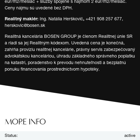
eur/m2/mesiac + služby spojené s nájmom 2 eur/m2/mesiac.
Ceny nájmu sú uvedené bez DPH.
Realitný maklér:
Ing. Natália Herškovič
,
+421 908 257 677,
herskovic@bosen.sk
Realitná kancelária BOSEN GROUP je členom Realitnej únie SR
a riadi sa jej Realitným kódexom. Uvedená cena je konečná,
zahŕňa províziu realitnej kancelárie, právny servis zabezpečovaný
advokátskou kanceláriou, úhradu základného správneho poplatku
na katastri, poradenstvo k prevodu nehnuteľnosti a bezplatnú
ponuku financovania prostredníctvom hypotéky.
MORE INFO
Status:
active