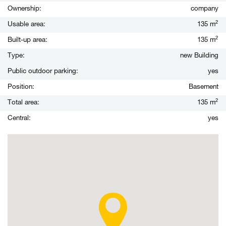
Ownership:
company
2
Usable area:
135 m
2
Built-up area:
135 m
Type:
new Building
Public outdoor parking:
yes
Position:
Basement
2
Total area:
135 m
Central:
yes