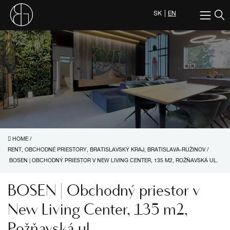
SK
EN
HOME
/
RENT, OBCHODNÉ PRIESTORY, BRATISLAVSKÝ KRAJ, BRATISLAVA-RUŽINOV
/
BOSEN | OBCHODNÝ PRIESTOR V NEW LIVING CENTER, 135 M2, ROŽŇAVSKÁ UL.
BOSEN | Obchodný priestor v
New Living Center, 135 m2,
Rožňavská ul.