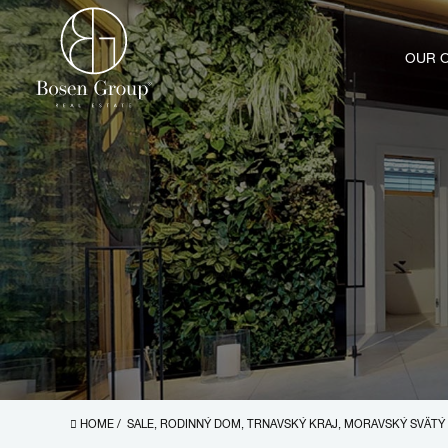
OUR 
HOME
/
SALE, RODINNÝ DOM, TRNAVSKÝ KRAJ, MORAVSKÝ SVÄTÝ