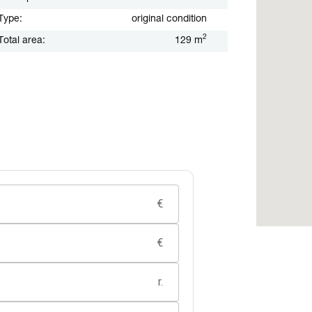
Type:
original condition
2
Total area:
129 m