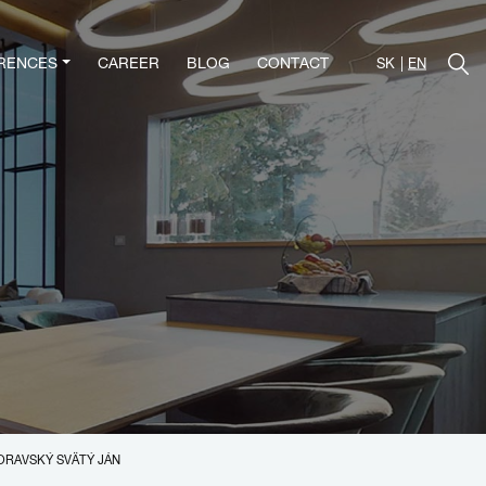
RENCES
CAREER
BLOG
CONTACT
SK
EN
ORAVSKÝ SVÄTÝ JÁN