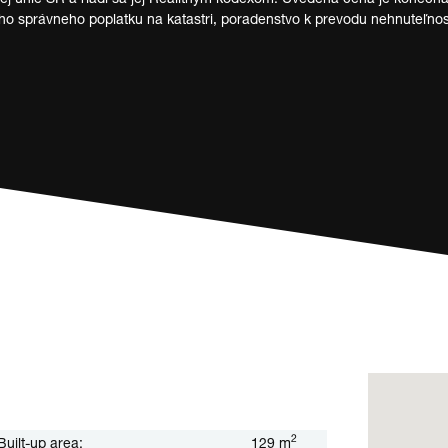
 správneho poplatku na katastri, poradenstvo k prevodu nehnuteľnos
2
Built-up area:
129 m