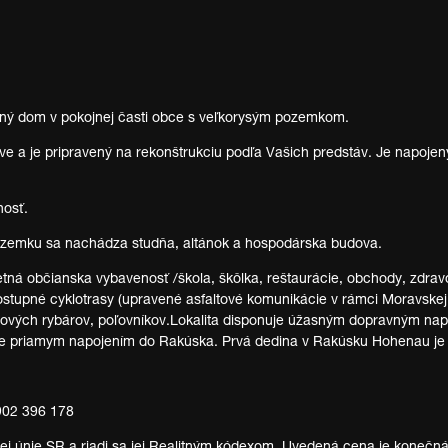
nný dom v pokojnej časti obce s veľkorysým pozemkom.
a je pripravený na rekonštrukciu podľa Vašich predstáv. Je napojený 
nosť.
emku sa nachádza studňa, altánok a hospodárska budova.
á občianska vybavenosť /škola, škôlka, reštaurácie, obchody, zdravot
dostupné cyklotrasy (upravené asfaltové komunikácie v rámci Moravskej 
rtových rybárov, poľovníkov.Lokalita disponuje úžasným dopravným na
uje priamym napojením do Rakúska. Prvá dedina v Rakúsku Hohenau je
902 396 178
 únie SR a riadi sa jej Realitným kódexom. Uvedená cena je konečná, z