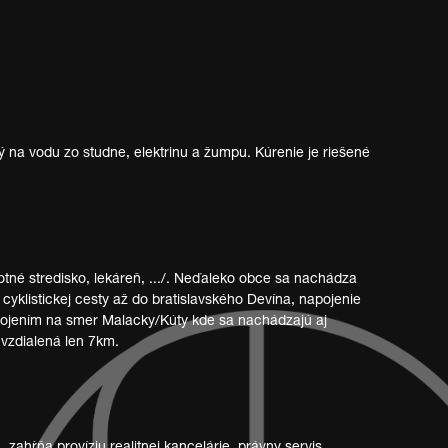
na vodu zo studne, elektrinu a žumpu. Kúrenie je riešené
né stredisko, lekáreň, .../. Neďaleko obce sa nachádza
cyklistickej cesty až do bratislavského Devína, napojenie
pojením na smer Malacky/Kúty kde sa nachádzajú aj
 vzdialená len 7km.
ahŕňa províziu realitnej kancelárie, právny servis