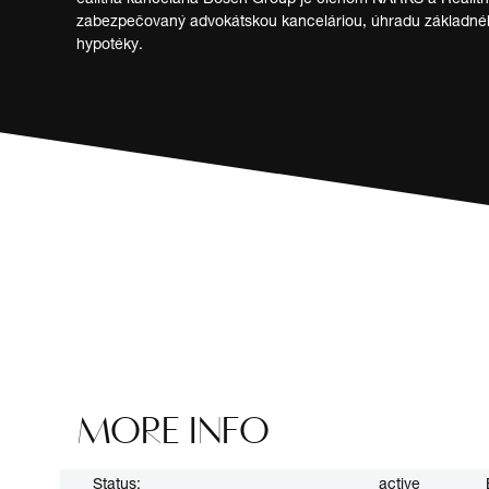
zabezpečovaný advokátskou kanceláriou, úhradu základného
hypotéky.
MORE INFO
Status:
active