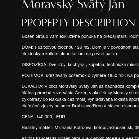
Moravský Svätý Ján
PROPERTY DESCRIPTION
Bosen Group Vám exkluzívne ponúka na predaj starší rodi
DOM: s úžitkovou plochou 129 m2. Dom je v pôvodnom stave 
elektrickým kotlom alebo kotlom na pevné palivo.
DISPOZÍCIA: Dve izby, kuchyňa , kúpeľňa, technická miest
POZEMOK: udržiavaný pozemok o výmere 1850 m2. Na poz
LOKALITA: V obci Moravský Svätý Ján sa nachádza kompletn
štátna prírodná rezervácia Čeker, v okolí rieky Moravy sú 
cyklotrasy do Rakúska cez most) vyhľadávaná lokalita špo
diaľničné zjazdy na smer Bratislava/Brno a hlavne dispon
CENA: 140.000,- EUR
Realitný maklér: Michaela Kotrčová, kotrcova@bosen.sk, 0
ealitná kancelária Bosen Group je členom NARKS a Realitnej