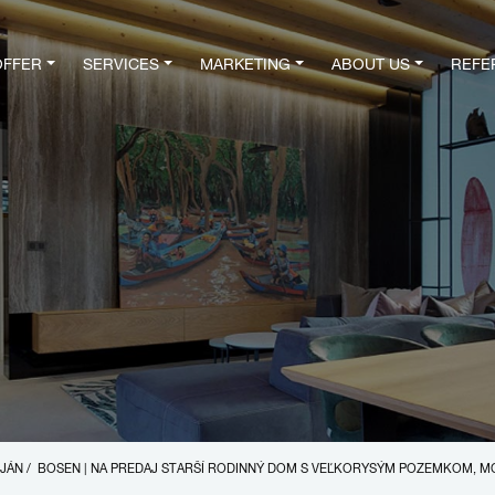
OFFER
SERVICES
MARKETING
ABOUT US
REFE
 JÁN
/
BOSEN | NA PREDAJ STARŠÍ RODINNÝ DOM S VEĽKORYSÝM POZEMKOM, M