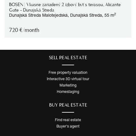
BOSEN | Vkusne zariadený 2 izbový byt s terasou, Alicante
Gate - Dunajská Streda
2
Dunajská Streda
Malotejedská,
Dunajská Streda,
55 m
720
€/month
SELL ​​REAL ESTATE
Free property valuation
Interactive 3D virtual tour
Marketing
Homestaging
BUY REAL ESTATE
Find real estate
Buyer's agent