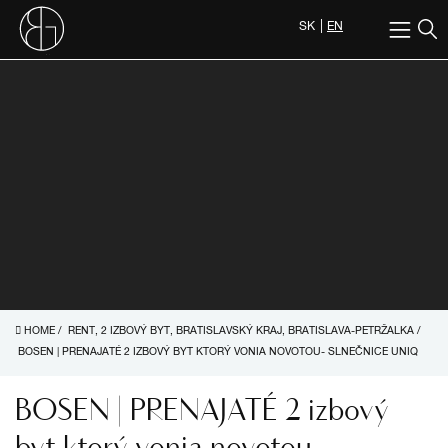
SK
EN
HOME
/
RENT, 2 IZBOVÝ BYT, BRATISLAVSKÝ KRAJ, BRATISLAVA-PETRŽALKA
/
BOSEN | PRENAJATÉ 2 IZBOVÝ BYT KTORÝ VONIA NOVOTOU- SLNEČNICE UNIQ
BOSEN | PRENAJATÉ 2 izbový
byt ktorý vonia novotou-