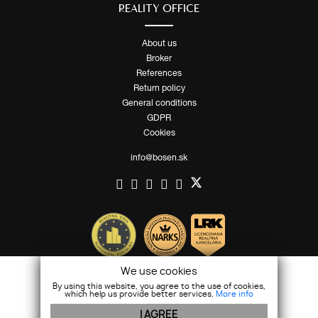
REALITY OFFICE
About us
Broker
References
Return policy
General conditions
GDPR
Cookies
info@bosen.sk
We use cookies
By using this website, you agree to the use of cookies,
which help us provide better services.
More info
I AGREE