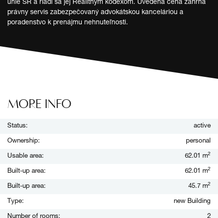
únie SR a riadi sa jej Realitným kódexom. Uvedená cena zahŕňa
právny servis zabezpečovaný advokátskou kanceláriou a
poradenstvo k prenájmu nehnuteľnosti.
MORE INFO
Status:
active
Ownership:
personal
2
Usable area:
62.01 m
2
Built-up area:
62.01 m
2
Built-up area:
45.7 m
Type:
new Building
Number of rooms:
2