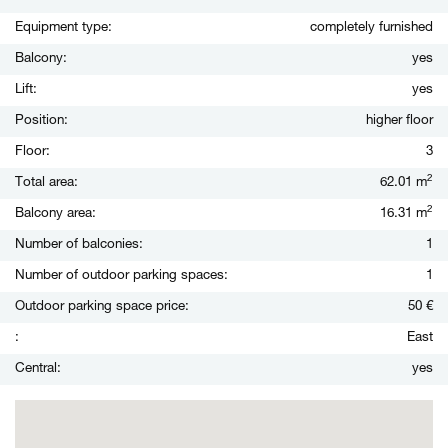
Equipment type:
completely furnished
Balcony:
yes
Lift:
yes
Position:
higher floor
Floor:
3
2
Total area:
62.01 m
2
Balcony area:
16.31 m
Number of balconies:
1
Number of outdoor parking spaces:
1
Outdoor parking space price:
50 €
:
East
Central:
yes