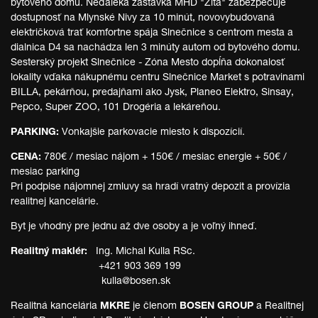
bytového domu. Neďaleká zastávka MHD "Žltá" zabezpečuje
dostupnosť na Mlynské Nivy za 10 minút, novovybudovaná
električková trať komfortne spája Slnečnice s centrom mesta a
dialnica D4 sa nachádza len 3 minúty autom od bytového domu.
Sesterský projekt Slnečnice - Zóna Mesto dopĺňa dokonalosť
lokality vďaka nákupnému centru Slnečnice Market
s potravinami
BILLA, pekárňou, predajňami ako Jysk, Planeo Elektro, Sinsay,
Pepco, Super ZOO, 101 Drogéria a lekáreňou.
PARKING:
Vonkajšie parkovacie miesto k dispozícií.
CENA:
780€ / mesiac nájom + 150€ / mesiac energie + 50€ /
mesiac parking
Pri podpise nájomnej zmluvy sa hradí vratný depozit a provízia
realitnej kancelárie.
Byt je vhodný pre jednu až dve osoby a je voľný ihneď.
Realitný maklér:
Ing. Michal Kulla RSc.
+421 903 369 199
kulla@bosen.sk
Realitná kancelária
MKRE
je členom
BOSEN GROUP
a Realitnej