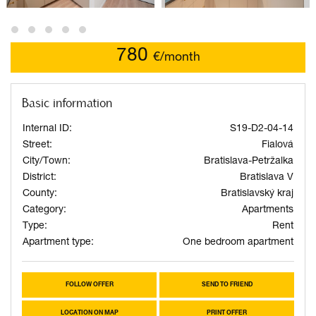
780
€/month
Basic information
Internal ID:
S19-D2-04-14
Street:
Fialová
City/Town:
Bratislava-Petržalka
District:
Bratislava V
County:
Bratislavský kraj
Category:
Apartments
Type:
Rent
Apartment type:
One bedroom apartment
FOLLOW OFFER
SEND TO FRIEND
LOCATION ON MAP
PRINT OFFER