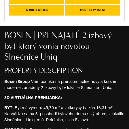
I'M INTERESTED IN
MONTHLY PAYMENT
BOSEN | PRENAJATÉ 2 izbový
byt ktorý vonia novotou-
Slnečnice Uniq
PROPERTY DESCRIPTION
Bosen Group
Vám ponúka na prenájom úplne nový a krásne
moderne zariadený 2-izbový byt v lokalite Slnečnice - Uniq.
3D VIRTUÁLNA PREHLIADKA:
BYT:
Byt má výmeru 45,70 m² a veľkorysý balkón 16,31 m².
Nachádza sa na 3. poschodí bytového domu s výťahom, v lokalite
Slnečnice - Uniq, m.č. Petržalka, ulica Fialová.