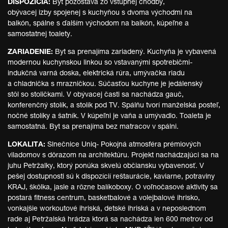
DISPOZÍCIA:
Byt pozostáva zo vstupnej chodby,
obývacej izby spojenej s kuchyňou s dvoma východmi na
balkón, spálne s ďalším východom na balkón, kúpeľne a
samostatnej toalety.
ZARIADENIE:
Byt sa prenajíma zariadený. Kuchyňa je vybavená
modernou kuchynskou linkou so vstavanými spotrebičmi-
indukčná varná doska, elektrická rúra, umývačka riadu
a chladnička s mrazničkou. Súčasťou kuchyne je jedálenský
stôl so stoličkami. V obývacej časti sa nachádza gauč,
konferenčný stolík, a stolík pod TV. Spálňu tvorí manželská posteľ,
nočné stolíky a šatník. V kúpeľni je vaňa a umývadlo. Toaleta je
samostatná. Byt sa prenajíma bez matracov v spálni.
LOKALITA:
Slnečnice Uniq- Pokojná atmosféra prémiových
viladomov s dôrazom na architektúru. Projekt nachádzajúci sa na
juhu Petržalky, ktorý ponúka skvelú občiansku vybavenosť. V
pešej dostupnosti sú k dispozícií reštaurácie, kaviarne, potraviny
KRAJ, škôlka, jasle a rôzne balíkoboxy. O voľnočasové aktivity sa
postará fitness centrum, basketbalové a volejbalové ihrisko,
vonkajšie workoutové ihriská, detské ihriská a v neposlednom
rade aj Petržalská hrádza ktorá sa nachádza len 600 metrov od