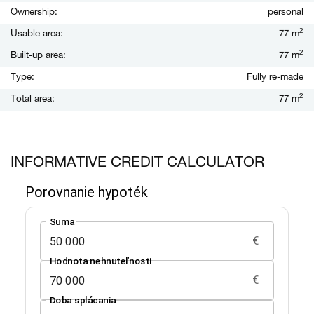
Ownership:
personal
2
Usable area:
77 m
2
Built-up area:
77 m
Type:
Fully re-made
2
Total area:
77 m
INFORMATIVE CREDIT CALCULATOR