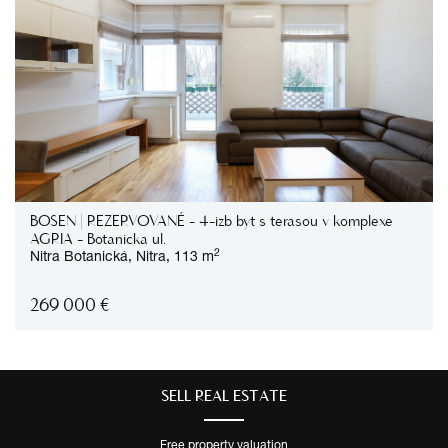
BOSEN | REZERVOVANÉ - 4-izb byt s terasou v komplexe
AGRIA - Botanicka ul.
2
Nitra
Botanická,
Nitra,
113 m
269 000
€
SELL ​​REAL ESTATE
Free property valuation