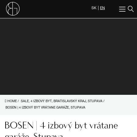
SK
EN
HOME
/
SALE, 4 IZBOVÝ BYT, BRATISLAVSKÝ KRAJ, STUPAVA
/
BOSEN | 4 IZBOVÝ BYT VRÁTANE GARÁŽE, STUPAVA
BOSEN | 4 izbový byt vrátane
garáže, Stupava