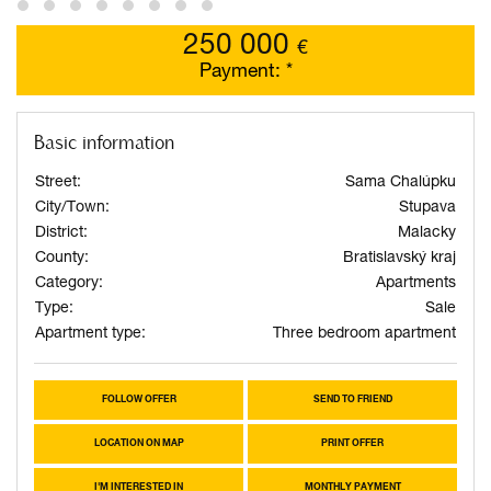
250 000
€
Payment:
*
Basic information
Street:
Sama Chalúpku
City/Town:
Stupava
District:
Malacky
County:
Bratislavský kraj
Category:
Apartments
Type:
Sale
Apartment type:
Three bedroom apartment
FOLLOW OFFER
SEND TO FRIEND
LOCATION ON MAP
PRINT OFFER
I'M INTERESTED IN
MONTHLY PAYMENT