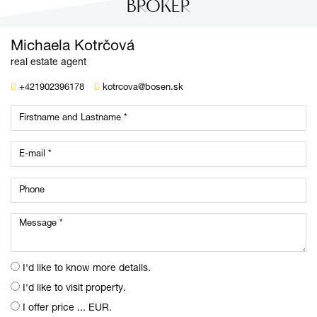
BROKER
Michaela Kotrčová
real estate agent
+421902396178
kotrcova@bosen.sk
I'd like to know more details.
I'd like to visit property.
I offer price ... EUR.