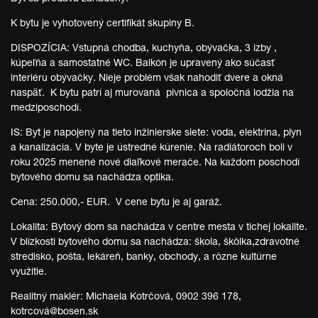
K bytu je vyhotovený certifikát skupiny B.
DISPOZÍCIA: Vstupná chodba, kuchyňa, obývačka, 3 izby ,
kúpeľňa a samostatné WC. Balkón je upravený ako súčasť
interiéru obývačky. Nieje problém však nahodiť dvere a okná
naspäť. K bytu patrí aj murovaná pivnica a spoločná lodžia na
medziposchodí.
IS: Byt je napojený na tieto inžinierske siete: voda, elektrina, plyn
a kanalizácia. V byte je ústredné kúrenie. Na radiátoroch boli v
roku 2025 menené nové diaľkové merače. Na každom poschodí
bytového domu sa nachádza optika.
Cena: 250.000,- EUR. V cene bytu je aj garáž.
Lokalita: Bytový dom sa nachádza v centre mesta v tichej lokalite.
V blízkosti bytového domu sa nachádza: škola, škôlka,zdravotné
stredisko, pošta, lekáreň, banky, obchody, a rôzne kultúrne
využitie.
Realitný maklér: Michaela Kotrčová, 0902 396 178,
kotrcová@bosen.sk