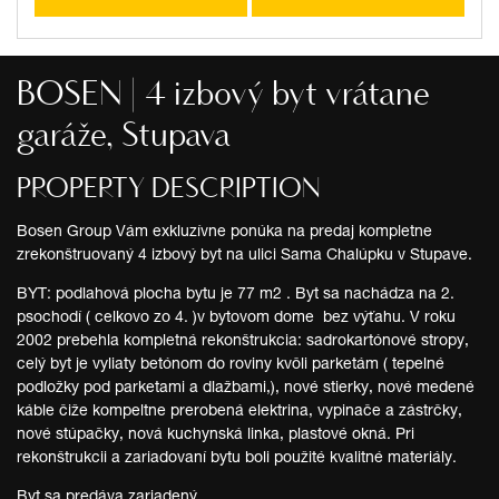
BOSEN | 4 izbový byt vrátane
garáže, Stupava
PROPERTY DESCRIPTION
Bosen Group Vám exkluzívne ponúka na predaj kompletne
zrekonštruovaný 4 izbový byt na ulici Sama Chalúpku v Stupave.
BYT: podlahová plocha bytu je 77 m2 . Byt sa nachádza na 2.
psochodí ( celkovo zo 4. )v bytovom dome bez výťahu. V roku
2002 prebehla kompletná rekonštrukcia: sadrokartónové stropy,
celý byt je vyliaty betónom do roviny kvôli parketám ( tepelné
podložky pod parketami a dlažbami,), nové stierky, nové medené
káble čiže kompeltne prerobená elektrina, vypinače a zástrčky,
nové stúpačky, nová kuchynská linka, plastové okná. Pri
rekonštrukcii a zariadovaní bytu boli použité kvalitné materiály.
Byt sa predáva zariadený.