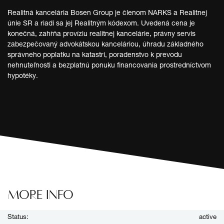
Realitná kancelária Bosen Group je členom NARKS a Realitnej
únie SR a riadi sa jej Realitným kódexom. Uvedená cena je
konečná, zahŕňa províziu realitnej kancelárie, právny servis
zabezpečovaný advokátskou kanceláriou, úhradu základného
správneho poplatku na katastri, poradenstvo k prevodu
nehnuteľnosti a bezplatnú ponuku financovania prostredníctvom
hypotéky.
MORE INFO
Status:
active