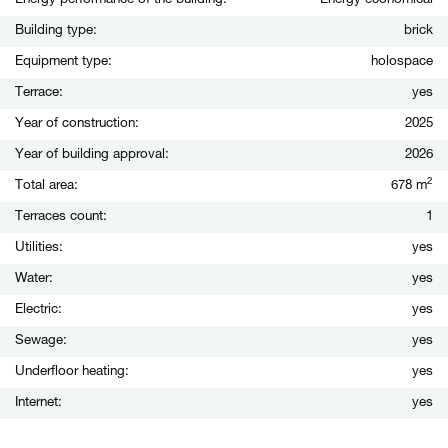
Energy performance of the building:
Energy economical
Building type:
brick
Equipment type:
holospace
Terrace:
yes
Year of construction:
2025
Year of building approval:
2026
2
Total area:
678 m
Terraces count:
1
Utilities:
yes
Water:
yes
Electric:
yes
Sewage:
yes
Underfloor heating:
yes
Internet:
yes