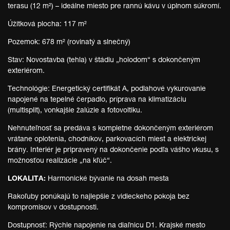
terasu (12 m²) – ideálne miesto pre rannú kávu v úplnom súkromí.
Úžitková plocha: 117 m²
Pozemok: 678 m² (rovinatý a slnečný)
Stav: Novostavba (tehla) v štádiu „holodom“ s dokončeným
exteriérom.
Technológie: Energetický certifikát A, podlahové vykurovanie
napojené na tepelné čerpadlo, príprava na klimatizáciu
(multisplit), vonkajšie žalúzie a fotovoltiku.
Nehnuteľnosť sa predáva s kompletne dokončeným exteriérom
vrátane oplotenia, chodníkov, parkovacích miest a elektrickej
brány. Interiér je pripravený na dokončenie podľa vášho vkusu, s
možnosťou realizácie „na kľúč“.
LOKALITA:
Harmonické bývanie na dosah mesta
Rakoľuby ponúkajú to najlepšie z vidieckeho pokoja bez
kompromisov v dostupnosti.
Dostupnosť: Rýchle napojenie na diaľnicu D1. Krajské mesto