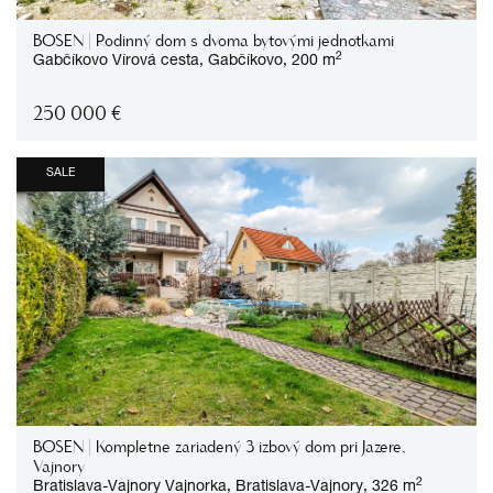
BOSEN | Rodinný dom s dvoma bytovými jednotkami
2
Gabčíkovo
Vírová cesta,
Gabčíkovo,
200 m
250 000
€
SALE
BOSEN | Kompletne zariadený 3 izbový dom pri Jazere,
Vajnory
2
Bratislava-Vajnory
Vajnorka,
Bratislava-Vajnory,
326 m