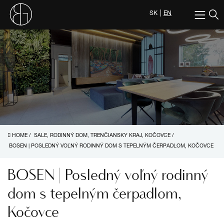
SK
EN
HOME
/
SALE, RODINNÝ DOM, TRENČIANSKY KRAJ, KOČOVCE
/
BOSEN | POSLEDNÝ VOĽNÝ RODINNÝ DOM S TEPELNÝM ČERPADLOM, KOČOVCE
BOSEN | Posledný voľný rodinný
dom s tepelným čerpadlom,
Kočovce