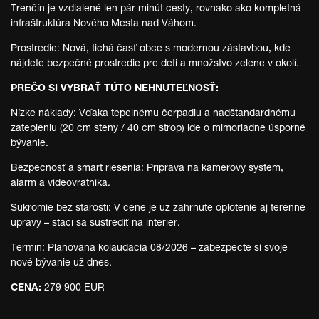
Trenčín je vzdialené len pár minút cesty, rovnako ako kompletná
infraštruktúra Nového Mesta nad Váhom.
Prostredie: Nová, tichá časť obce s modernou zástavbou, kde
nájdete bezpečné prostredie pre deti a množstvo zelene v okolí.
PREČO SI VYBRAŤ TÚTO NEHNUTEĽNOSŤ:
Nízke náklady: Vďaka tepelnému čerpadlu a nadštandardnému
zatepleniu (20 cm steny / 40 cm strop) ide o mimoriadne úsporné
bývanie.
Bezpečnosť a smart riešenia: Príprava na kamerový systém,
alarm a videovrátnika.
Súkromie bez starostí: V cene je už zahrnuté oplotenie aj terénne
úpravy – stačí sa sústrediť na interiér.
Termín: Plánovaná kolaudácia 08/2026 – zabezpečte si svoje
nové bývanie už dnes.
CENA:
279 900 EUR