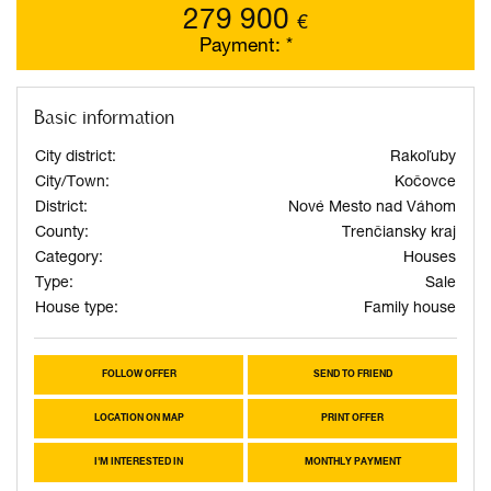
279 900
€
Payment:
*
Basic information
City district:
Rakoľuby
City/Town:
Kočovce
District:
Nové Mesto nad Váhom
County:
Trenčiansky kraj
Category:
Houses
Type:
Sale
House type:
Family house
FOLLOW OFFER
SEND TO FRIEND
LOCATION ON MAP
PRINT OFFER
I'M INTERESTED IN
MONTHLY PAYMENT