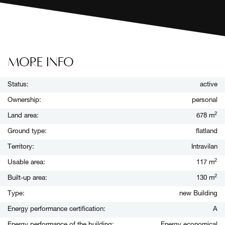
MORE INFO
Status:
active
Ownership:
personal
2
Land area:
678 m
Ground type:
flatland
Territory:
Intravilan
2
Usable area:
117 m
2
Built-up area:
130 m
Type:
new Building
Energy performance certification:
A