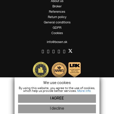
About us
Broker
References
Return policy
General conditions
GDPR
Cookies
info@bosen.sk
We use cookies
By using this website, you agree to the use of cookies,
which help us provide better services.
More info
I AGREE
I decline