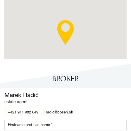
BROKER
Marek Radič
estate agent
+421 911 982 649
radic@bosen.sk