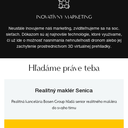
INOVATÍVNY MARKETING
Neustále inovujeme náš marketing, zviditeľnujeme sa na soc.
sieťach. Dôkazom sú aj najnovšie technológie, ktoré využívame,
či už ide o možnosť nasnímania nehnuteľnosti dronom alebo jej
zachytenie prostredníctvom 3D virtuálnej prehliadky.
Hľadáme práve teba
Realitný maklér Senica
Realitná kancelária Bosen Group hľadá senior realitného makléra
do svojho tímu