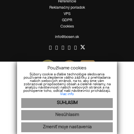
Referencie
Reklamačný poriadok
VPS
GDPR
Cookies
info@bosen.sk
Používame cookies
Súbory cookie a ďalšie technológie sledovania
používame na zlepšenie vášho zážitku z prehliadania
našich webových stránok, na to, aby sme vám
zobrazovali prispôsobený obsah a cielené reklamy, na
analýzu návštevnosti našich webových stránok a na
pochopenie toho, odkiaľ naši návštevníci prichádzajú.
Viac info
SÚHLASÍM
Nesúhlasím
Mapa stránok
|
Ochrana osobných údajov
Zmeniť moje nastavenia
webex.digital
-
REALVIA.sk