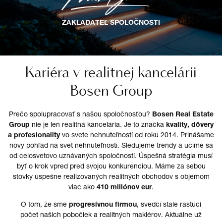
ZAKLADATEĽ SPOLOČNOSTI
Kariéra v realitnej kancelárii
Bosen Group
Prečo spolupracovať s našou spoločnosťou?
Bosen Real Estate
Group
nie je len realitná kancelária. Je to značka
kvality, dôvery
a profesionality
vo svete nehnuteľností od roku 2014. Prinášame
nový pohľad na svet nehnuteľností. Sledujeme trendy a učíme sa
od celosvetovo uznávaných spoločností. Úspešná stratégia musí
byť o krok vpred pred svojou konkurenciou. Máme za sebou
stovky úspešne realizovaných realitných obchodov s objemom
viac ako
410 miliónov eur
.
O tom, že sme
progresívnou firmou
, svedčí stále rastúci
počet našich pobočiek a realitných maklérov. Aktuálne už