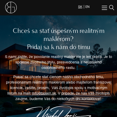
SK
EN
Chceš sa stať úspešným realitným
maklérom?
Pridaj sa k nám do tímu
S nami zistíte, že povolanie realitný maklér nie je len práca. Je to
spojenie životného štýlu, presvedčenia a neustáleho
osobnostného rastu.
Pokiaľ sa chcete stať členom nášho obchodného tímu,
profesionálnym realitným maklérom alebo majiteľom franšízovej
licencie, zašlite, prosím, Váš životopis spolu s motivačným
listom na mail:
info@bosen.sk
. V prípade, že nás Váš životopis
zaujme, budeme Vás do niekoľkých dní kontaktovať.