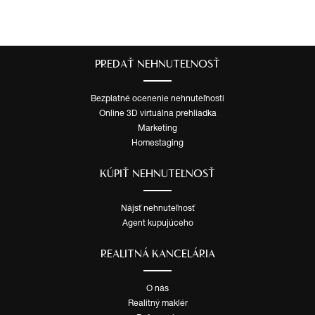
PREDAŤ NEHNUTEĽNOSŤ
Bezplatné ocenenie nehnuteľnosti
Online 3D virtuálna prehliadka
Marketing
Homestaging
KÚPIŤ NEHNUTEĽNOSŤ
Nájsť nehnuteľnosť
Agent kupujúceho
REALITNÁ KANCELÁRIA
O nás
Realitný maklér