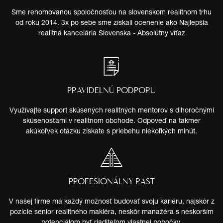
Sme renomovanou spoločnosťou na slovenskom realitnom trhu
od roku 2014. 3x po sebe sme získali ocenenie ako Najlepšia
realitná kancelária Slovenska - Absolútny víťaz
PRAVIDELNÚ PODPORU
Využívajte support skúsených realitných mentorov s dlhoročnými
skúsenosťami v realitnom obchode. Odpoveď na takmer
akúkoľvek otázku získate s priebehu niekoľkých minút.
PROFESIONÁLNY RAST
V našej firme má každý možnosť budovať svoju kariéru, najskôr z
pozície senior realitného makléra, neskôr manažéra s neskorším
potenciálom byť riaditeľom vlastnej pobočky,