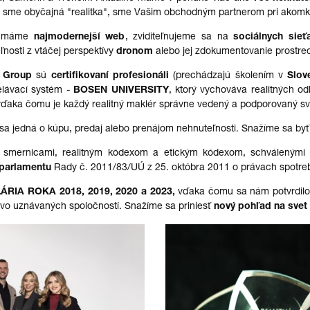
e sme obyčajná "realitka", sme Vašim obchodným partnerom pri akomk
u máme
najmodernejší web
, zviditeľnujeme sa na
sociálnych sieť
nosti z vtáčej perspektívy
dronom
alebo jej zdokumentovanie prostre
 Group
sú
certifikovaní
profesionáli
(prechádzajú školením v
Slov
elávací systém
-
BOSEN UNIVERSITY
, ktorý vychováva realitných 
vďaka čomu je každý
realitný maklér
správne vedený a podporovaný s
 sa jedná o kúpu,
predaj
alebo prenájom nehnuteľnosti. Snažíme sa byť
ými smernicami, realitným kódexom a etickým kódexom, schváleným
parlamentu
Rady č. 2011/83/UÚ z 25. októbra 2011 o právach spotrebi
ÁRIA ROKA 2018, 2019
,
2020
a 2023,
vďaka čomu sa nám potvrdilo
vo uznávaných spoločností. Snažíme sa priniesť
nový pohľad na svet