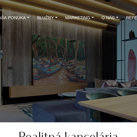
AŠA PONUKA
SLUŽBY
MARKETING
O NÁS
REFE
Realitná kancelária