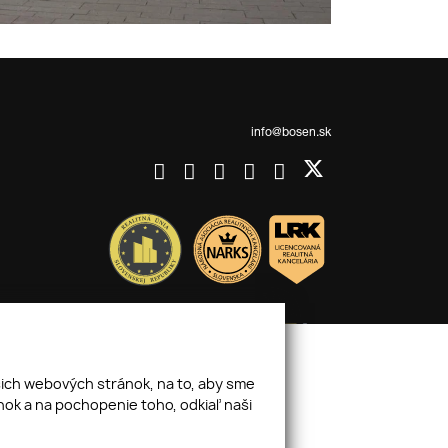
info@bosen.sk
šich webových stránok, na to, aby sme
ok a na pochopenie toho, odkiaľ naši