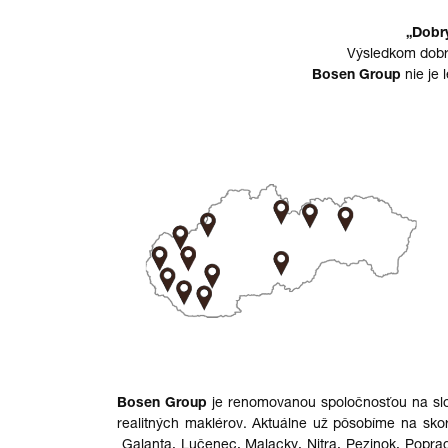
„Dobrý
Výsledkom dobr
Bosen Group
nie je 
Bosen Group
je renomovanou spoločnosťou na slo
realitných maklérov. Aktuálne už pôsobíme na sk
Galanta,
Lučenec
,
Malacky
,
Nitra
, Pezinok, Popra