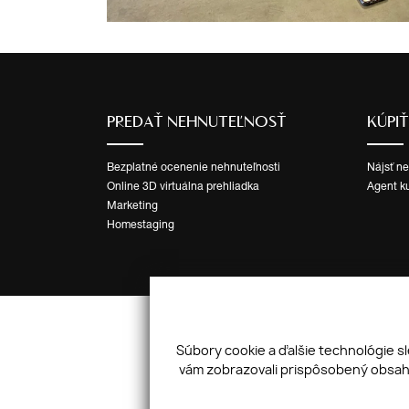
PREDAŤ NEHNUTEĽNOSŤ
KÚPI
Bezplatné ocenenie nehnuteľnosti
Nájsť n
Online 3D virtuálna prehliadka
Agent k
Marketing
Homestaging
Súbory cookie a ďalšie technológie s
vám zobrazovali prispôsobený obsah 