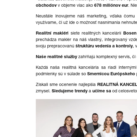
obchodov
v objeme viac ako
678 miliónov eur
. Ni
Neustále inovujeme náš
marketing
, vďaka čom
využívame, či už ide o možnosť nasnímania nehnuteľ
Realitní makléri
siete realitných kancelárií
Bosen
prechádza maklér na náš vlastný, integrovaný
vzd
svoju prepracovanú
štruktúru vedenia a kontroly
, 
Naše realitné služby
zahŕňajú komplexný servis, či
Každá naša realitná kancelária sa riadi intern
podmienky sú v súlade so
Smernicou Európskeho 
Získali sme ocenenie najlepšia
REALITNÁ KANCEL
zmysel.
Sledujeme trendy
a
učíme sa
od celosveto