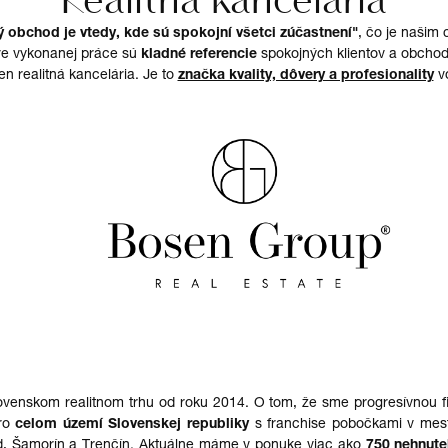
 obchod je vtedy, kde sú spokojní všetci zúčastnení"
, čo je našim 
e vykonanej práce sú
kladné referencie
spokojných klientov a obchod
len realitná kancelária. Je to
značka kvality, dôvery a profesionality
vo
venskom realitnom trhu od roku 2014. O tom, že sme progresívnou fi
oro
celom území Slovenskej republiky
s
franchise
pobočkami v me
d, Šamorín a
Trenčín
. Aktuálne máme v ponuke viac ako
750 nehnute