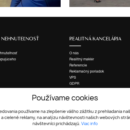
Ť NEHNUTEĽNOSŤ
REALITNÁ KANCELÁRIA
ehnuteľnosť
O nás
upujúceho
Realitný maklér
Referencie
Reklamačný poriadok
VPS
GDPR
Cookies
Používame cookies
ledovania používame na zlepšenie vášho zážitku z prehliadania na
a cielené reklamy, na analýzu návštevnosti našich webových strán
návštevníci prichádzajú.
Viac info