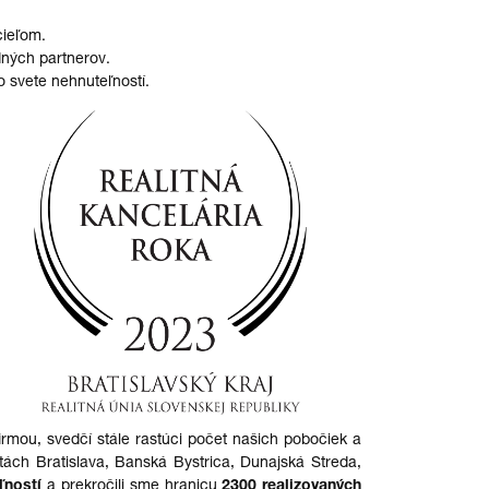
cieľom.
ných partnerov.
 svete nehnuteľností.
rmou, svedčí stále rastúci počet našich
pobočiek
a
stách
Bratislava
, Banská Bystrica, Dunajská Streda,
ľností
a prekročili sme hranicu
2300 realizovaných