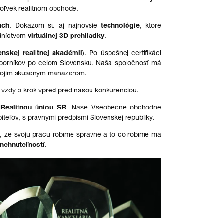
oľvek realitnom obchode.
ach
. Dôkazom sú aj najnovšie
technológie
, ktoré
dníctvom
virtuálnej 3D prehliadky
.
enskej realitnej akadémii
). Po úspešnej certifikáci
odborníkov po celom Slovensku. Naša spoločnosť má
vojim skúseným manažérom.
 vždy o krok vpred pred našou konkurenciou.
i
Realitnou úniou SR
. Naše Všeobecné obchodné
teľov, s právnymi predpismi Slovenskej republiky.
, že
svoju prácu robíme správne a to
čo robíme má
 nehnuteľností
.