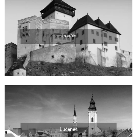
Trenčín
Lučenec