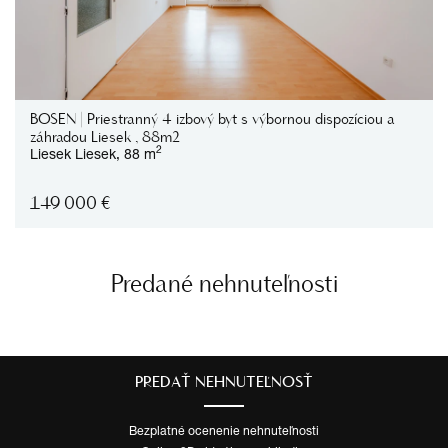
BOSEN | Priestranný 4 izbový byt s výbornou dispozíciou a
záhradou Liesek , 88m2
2
Liesek
Liesek,
88 m
149 000
€
Predané nehnuteľnosti
PREDAŤ NEHNUTEĽNOSŤ
Bezplatné ocenenie nehnuteľnosti