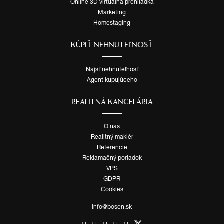
Online 3D virtuálna prehliadka
Marketing
Homestaging
KÚPIŤ NEHNUTEĽNOSŤ
Nájsť nehnuteľnosť
Agent kupujúceho
REALITNÁ KANCELÁRIA
O nás
Realitný maklér
Referencie
Reklamačný poriadok
VPS
GDPR
Cookies
info@bosen.sk