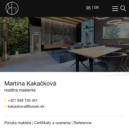
SK
EN
Martina Kakačková
realitná maklérka
+421 948 133 451
kakackova@bosen.sk
Ponuka makléra
|
Certifikáty a ocenenia
|
Referencie