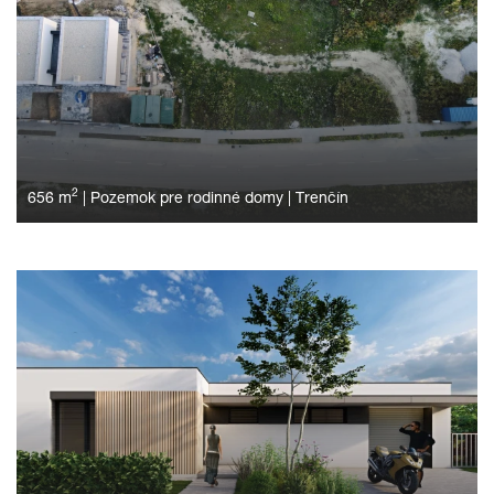
2
656 m
|
Pozemok pre rodinné domy
|
Trenčín