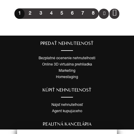
1
2
3
4
5
6
7
8
PREDAŤ NEHNUTEĽNOSŤ
Bezplatné ocenenie nehnuteľnosti
Online 3D virtuálna prehliadka
Marketing
Homestaging
KÚPIŤ NEHNUTEĽNOSŤ
Nájsť nehnuteľnosť
Agent kupujúceho
REALITNÁ KANCELÁRIA