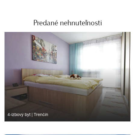
Predané nehnuteľnosti
4-izbový byt
|
Trenčín