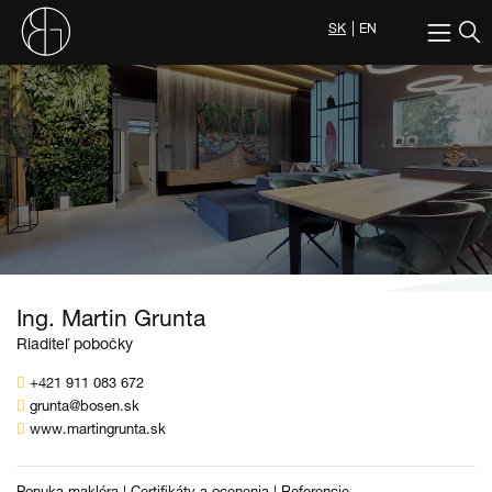
SK
EN
Ing. Martin Grunta
Riaditeľ pobočky
+421 911 083 672
grunta@bosen.sk
www.martingrunta.sk