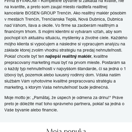
Firma BYVAKOM – Komplexné bývanie si zakladá na kvalite, nie
na kvantite, a preto som zaujal miesto riaditeľa realitnej
kancelárie
BOSEN GROUP Trenčín
. Ako realitný maklér pôsobím
v mestách Trenčín, Trenčianska Teplá, Nová Dubnica, Dubnica
nad Váhom, Ilava a okolie. Vo firme sa zaoberám realitným a
finančným trhom. S mojimi klientmi si vytváram vzťah, aby som
pochopil ich aktuálnu situáciu, myšlienky a životné ciele. Každého
môjho klienta si vypočujem a následne si vypracujem analýzu na
základe ktorej zvolím vhodnú stratégiu na predaj nehnuteľnosti.
Pokiaľ chcete byť ten
najlepší realitný maklér
, kvalitne
prepracovaný marketing musí byť na prvom mieste. Postarám sa
o každý typ nehnuteľnosti v najvyššom štandarde, či sa jedná o 1
izbový byt, pozemok alebo luxusný rodinný dom. Vďaka našim
službám Vám vyhotovíme kvalitné prepracovanú stratégiu a
marketing, s ktorým Vaša nehnuteľnosť bude jedinečná.
Moje motto je: „Pamätaj, že úspech je odmena za drinu!“ Práve
preto je dôležité mať toho správneho partnera, pokiaľ sa jedná o
Vaše bývanie alebo financie.
Moja ponuka