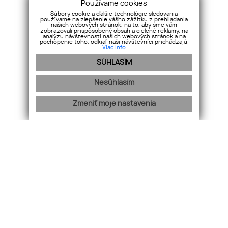
Používame cookies
O nás
Súbory cookie a ďalšie technológie sledovania
Realitný maklér
používame na zlepšenie vášho zážitku z prehliadania
našich webových stránok, na to, aby sme vám
Referencie
zobrazovali prispôsobený obsah a cielené reklamy, na
analýzu návštevnosti našich webových stránok a na
Reklamačný poriadok
pochopenie toho, odkiaľ naši návštevníci prichádzajú.
Viac info
VPS
SÚHLASÍM
GDPR
Cookies
Nesúhlasím
info@bosen.sk
Zmeniť moje nastavenia