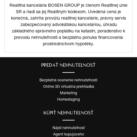
Realitná kancelária BOSEN GROUP je členom Realitnej únie
SR a riadi sa jej Realitným kódexom. Uvedená cena je
konečná, zahŕňa províziu realitnej kancelárie, právny servis
zabezpečovaný advokátskou kanceláriou, úhradu
základného správneho poplatku na katastri, poradenstvo k
prevodu nehnuteľnosti a bezplatnú ponuka financovania
prostredníctvom hypotéky.
PREDAŤ NEHNUTEĽNOSŤ
Bezplatné ocenenie nehnuteľnosti
Online 3D virtuálna prehliadka
Marketing
Homestaging
KÚPIŤ NEHNUTEĽNOSŤ
Nájsť nehnuteľnosť
Agent kupujúceho