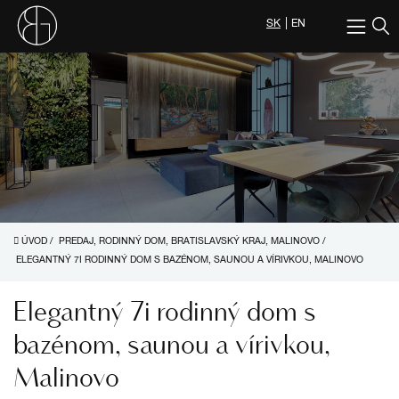
SK
EN
ÚVOD
/
PREDAJ, RODINNÝ DOM, BRATISLAVSKÝ KRAJ, MALINOVO
/
ELEGANTNÝ 7I RODINNÝ DOM S BAZÉNOM, SAUNOU A VÍRIVKOU, MALINOVO
Elegantný 7i rodinný dom s
bazénom, saunou a vírivkou,
Malinovo