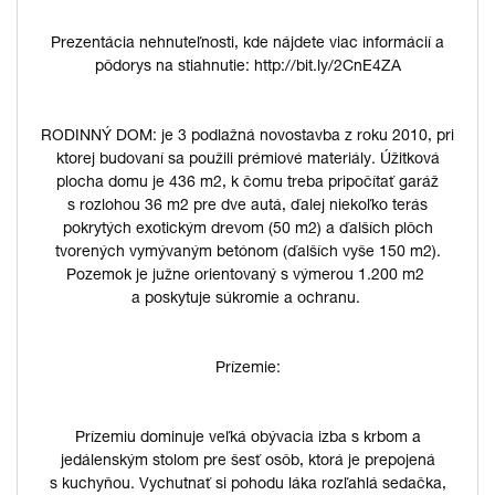
Prezentácia nehnuteľnosti, kde nájdete viac informácií a
pôdorys na stiahnutie: http://bit.ly/2CnE4ZA
RODINNÝ DOM: je 3 podlažná novostavba z roku 2010, pri
ktorej budovaní sa použili prémiové materiály. Úžitková
plocha domu je 436 m2, k čomu treba pripočítať garáž
s rozlohou 36 m2 pre dve autá, ďalej niekoľko terás
pokrytých exotickým drevom (50 m2) a ďalších plôch
tvorených vymývaným betónom (ďalších vyše 150 m2).
Pozemok je južne orientovaný s výmerou 1.200 m2
a poskytuje súkromie a ochranu.
Prízemie:
Prízemiu dominuje veľká obývacia izba s krbom a
jedálenským stolom pre šesť osôb, ktorá je prepojená
s kuchyňou. Vychutnať si pohodu láka rozľahlá sedačka,