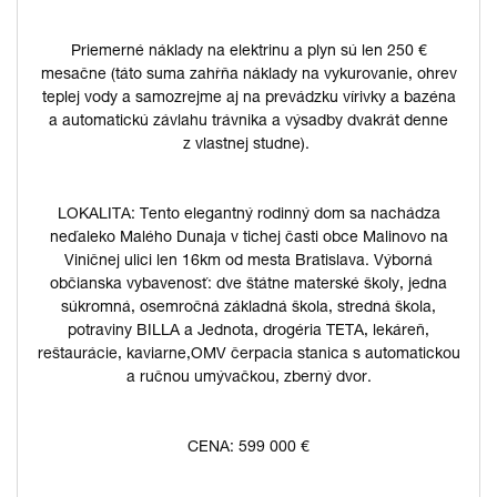
Priemerné náklady na elektrinu a plyn sú len 250 €
mesačne (táto suma zahŕňa náklady na vykurovanie, ohrev
teplej vody a samozrejme aj na prevádzku vírivky a bazéna
a automatickú závlahu trávnika a výsadby dvakrát denne
z vlastnej studne).
LOKALITA: Tento elegantný rodinný dom sa nachádza
neďaleko Malého Dunaja v tichej časti obce Malinovo na
Viničnej ulici len 16km od mesta Bratislava. Výborná
občianska vybavenosť: dve štátne materské školy, jedna
súkromná, osemročná základná škola, stredná škola,
potraviny BILLA a Jednota, drogéria TETA, lekáreň,
reštaurácie, kaviarne,OMV čerpacia stanica s automatickou
a ručnou umývačkou, zberný dvor.
CENA: 599 000 €