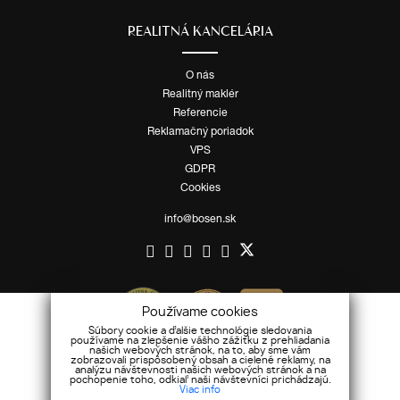
REALITNÁ KANCELÁRIA
O nás
Realitný maklér
Referencie
Reklamačný poriadok
VPS
GDPR
Cookies
info@bosen.sk
Používame cookies
Súbory cookie a ďalšie technológie sledovania
používame na zlepšenie vášho zážitku z prehliadania
našich webových stránok, na to, aby sme vám
zobrazovali prispôsobený obsah a cielené reklamy, na
analýzu návštevnosti našich webových stránok a na
pochopenie toho, odkiaľ naši návštevníci prichádzajú.
Viac info