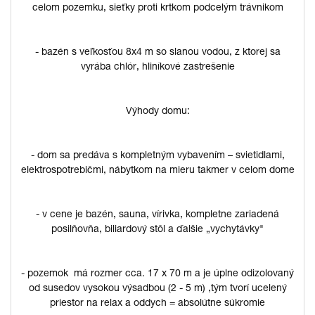
celom pozemku, sieťky proti krtkom podcelým trávnikom
- bazén s veľkosťou 8x4 m so slanou vodou, z ktorej sa
vyrába chlór, hliníkové zastrešenie
Výhody domu:
- dom sa predáva s kompletným vybavením – svietidlami,
elektrospotrebičmi, nábytkom na mieru takmer v celom dome
- v cene je bazén, sauna, vírivka, kompletne zariadená
posilňovňa, biliardový stôl a ďalšie „vychytávky"
- pozemok má rozmer cca. 17 x 70 m a je úplne odizolovaný
od susedov vysokou výsadbou (2 - 5 m) ,tým tvorí ucelený
priestor na relax a oddych = absolútne súkromie