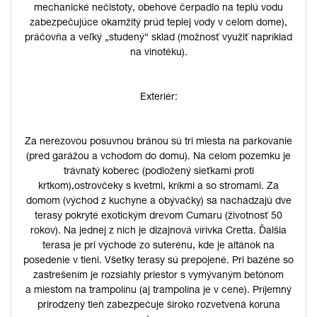
mechanické nečistoty, obehové čerpadlo na teplú vodu
zabezpečujúce okamžitý prúd teplej vody v celom dome),
práčovňa a veľký „studený“ sklad (možnosť využiť napríklad
na vinotéku).
Exteriér:
Za nerezovou posuvnou bránou sú tri miesta na parkovanie
(pred garážou a vchodom do domu). Na celom pozemku je
trávnatý koberec (podložený sieťkami proti
krtkom),ostrovčeky s kvetmi, kríkmi a so stromami. Za
domom (východ z kuchyne a obývačky) sa nachádzajú dve
terasy pokryté exotickým drevom Cumaru (životnosť 50
rokov). Na jednej z nich je dizajnová vírivka Cretta. Ďalšia
terasa je pri východe zo suterénu, kde je altánok na
posedenie v tieni. Všetky terasy sú prepojené. Pri bazéne so
zastrešením je rozsiahly priestor s vymývaným betónom
a miestom na trampolínu (aj trampolína je v cene). Príjemný
prirodzený tieň zabezpečuje široko rozvetvená koruna