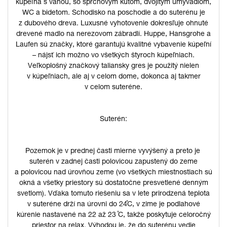
kúpeľňa s vaňou, so sprchovým kútom, dvojitým umývadlom,
WC a bidetom. Schodisko na poschodie a do suterénu je
z dubového dreva. Luxusné vyhotovenie dokresľuje ohnuté
drevené madlo na nerezovom zábradlí. Huppe, Hansgrohe a
Laufen sú značky, ktoré garantujú kvalitné vybavenie kúpeľní
– nájsť ich možno vo všetkých štyroch kúpeľniach.
Veľkoplošný značkový taliansky gres je použitý nielen
v kúpeľniach, ale aj v celom dome, dokonca aj takmer
v celom suteréne.
Suterén:
Pozemok je v prednej časti mierne vyvýšený a preto je
suterén v zadnej časti polovicou zapustený do zeme
a polovicou nad úrovňou zeme (vo všetkých miestnostiach sú
okná a všetky priestory sú dostatočne presvetlené denným
svetlom). Vďaka tomuto riešeniu sa v lete prirodzená teplota
v suteréne drží na úrovni do 24̊C, v zime je podlahové
kúrenie nastavené na 22 až 23 ̊C, takže poskytuje celoročný
priestor na relax. Výhodou je, že do suterénu vedie