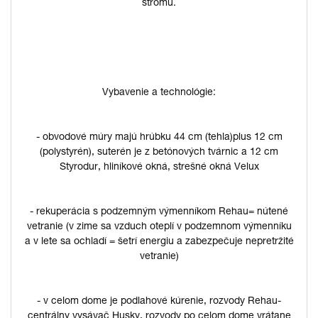
stromu.
Vybavenie a technológie:
- obvodové múry majú hrúbku 44 cm (tehla)plus 12 cm
(polystyrén), suterén je z betónových tvárnic a 12 cm
Styrodur, hliníkové okná, strešné okná Velux
- rekuperácia s podzemným výmenníkom Rehau= nútené
vetranie (v zime sa vzduch oteplí v podzemnom výmenníku
a v lete sa ochladí = šetrí energiu a zabezpečuje nepretržité
vetranie)
- v celom dome je podlahové kúrenie, rozvody Rehau-
centrálny vysávač Husky, rozvody po celom dome vrátane