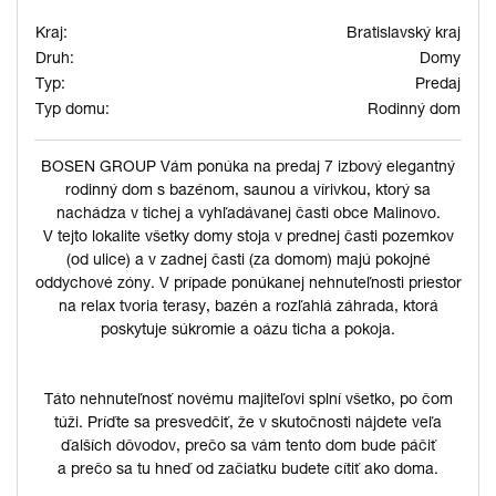
Kraj:
Bratislavský kraj
Druh:
Domy
Typ:
Predaj
Typ domu:
Rodinný dom
BOSEN GROUP Vám ponúka na predaj 7 izbový elegantný
rodinný dom s bazénom, saunou a vírivkou, ktorý sa
nachádza v tichej a vyhľadávanej časti obce Malinovo.
V tejto lokalite všetky domy stoja v prednej časti pozemkov
(od ulice) a v zadnej časti (za domom) majú pokojné
oddychové zóny. V prípade ponúkanej nehnuteľnosti priestor
na relax tvoria terasy, bazén a rozľahlá záhrada, ktorá
poskytuje súkromie a oázu ticha a pokoja.
Táto nehnuteľnosť novému majiteľovi splní všetko, po čom
túži. Príďte sa presvedčiť, že v skutočnosti nájdete veľa
ďalších dôvodov, prečo sa vám tento dom bude páčiť
a prečo sa tu hneď od začiatku budete cítiť ako doma.