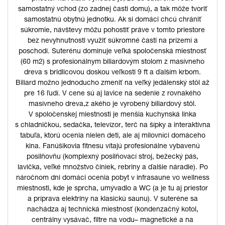
samostatný vchod (zo zadnej časti domu), a tak môže tvoriť
samostatnú obytnú jednotku. Ak si domáci chcú chrániť
súkromie, návštevy môžu pohostiť práve v tomto priestore
bez nevyhnutnosti využiť súkromné časti na prízemí a
poschodí. Suterénu dominuje veľká spoločenská miestnosť
(60 m2) s profesionálnym biliardovým stolom z masívneho
dreva s bridlicovou doskou veľkosti 9 ft a ďalším krbom.
Biliard možno jednoducho zmeniť na veľký jedálenský stôl až
pre 16 ľudí. V cene sú aj lavice na sedenie z rovnakého
masívneho dreva,z akého je vyrobený biliardový stôl.
V spoločenskej miestnosti je menšia kuchynská linka
s chladničkou, sedačka, televízor, terč na šípky a interaktívna
tabuľa, ktorú ocenia nielen deti, ale aj milovníci domáceho
kina. Fanúšikovia fitnesu vítajú profesionálne vybavenú
posilňovňu (komplexný posilňovací stroj, bežecký pás,
lavička, veľké množstvo činiek, rebriny a ďalšie náradie). Po
náročnom dni domáci ocenia pobyt v infrasaune vo wellness
miestnosti, kde je sprcha, umývadlo a WC (a je tu aj priestor
a príprava elektriny na klasickú saunu). V suteréne sa
nachádza aj technická miestnosť (kondenzačný kotol,
centrálny vysávač, filtre na vodu– magnetické a na