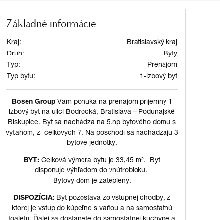
Základné informácie
Kraj:
Bratislavský kraj
Druh:
Byty
Typ:
Prenájom
Typ bytu:
1-izbový byt
Bosen Group
Vám ponúka na prenájom príjemný 1
izbový byt na ulici Bodrocká, Bratislava – Podunajské
Biskupice. Byt sa nachádza na 5.np bytového domu s
výťahom, z celkových 7. Na poschodí sa nachádzajú 3
bytové jednotky.
BYT:
Celková výmera bytu je 33,45 m². Byt
disponuje výhľadom do vnútrobloku.
Bytový dom je zateplený.
DISPOZÍCIA:
Byt pozostáva zo vstupnej chodby, z
ktorej je vstup do kúpeľne s vaňou a na samostatnú
toaletu. Ďalej sa dostanete do samostatnej kuchyne a