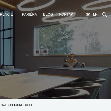
RENCIE
KARIÉRA
BLOG
KONTAKT
SK
EN
U NA BODROCKEJ ULICI