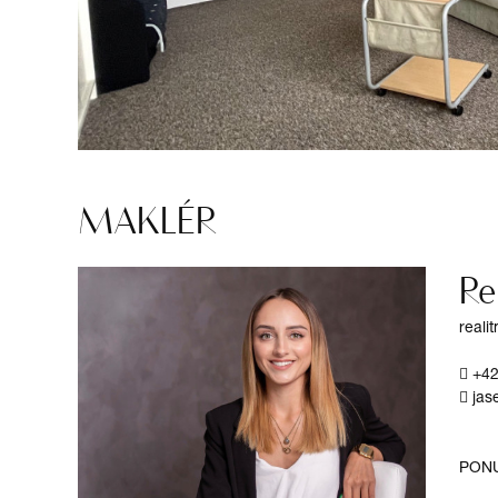
MAKLÉR
Re
reali
+4
jas
PON