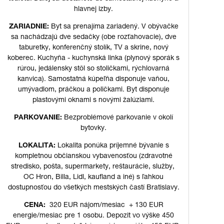
hlavnej izby.
ZARIADNIE:
Byt sa prenajíma zariadený. V obývačke
sa nachádzajú dve sedačky (obe rozťahovacie), dve
taburetky, konferenčný stolík, TV a skrine, nový
koberec. Kuchyňa - kuchynská linka (plynový sporák s
rúrou, jedálensky stôl so stoličkami, rýchlovarná
kanvica). Samostatná kúpeľňa disponuje vaňou,
umývadlom, práčkou a poličkami. Byt disponuje
plastovými oknami s novými žalúziami.
PARKOVANIE:
Bezproblémové parkovanie v okolí
bytovky.
LOKALITA:
Lokalita ponúka príjemné bývanie s
kompletnou občianskou vybavenosťou (zdravotné
stredisko, pošta, supermarkety, reštaurácie, služby,
OC Hron, Billa, Lidl, kaufland a iné) s ľahkou
dostupnosťou do všetkých mestských častí Bratislavy.
CENA:
320 EUR nájom/mesiac + 130 EUR
energie/mesiac pre 1 osobu. Depozit vo výške 450