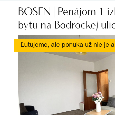
BOSEN | Penájom 1 i
bytu na Bodrockej ulic
Ľutujeme, ale ponuka už nie je a