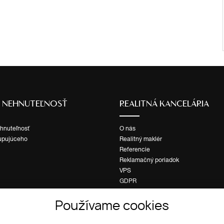
Ť NEHNUTEĽNOSŤ
REALITNÁ KANCELÁRIA
ehnuteľnosť
O nás
upujúceho
Realitný maklér
Referencie
Reklamačný poriadok
VPS
GDPR
Cookies
Používame cookies