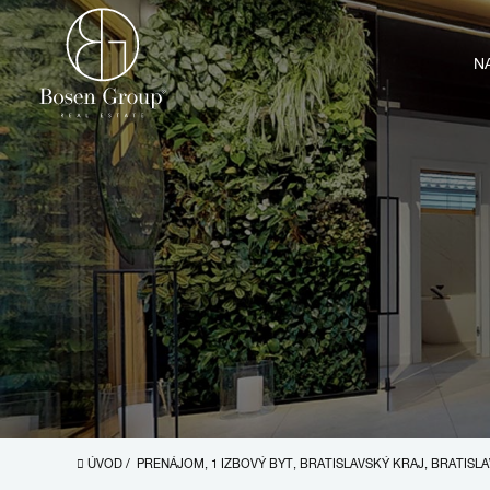
N
ÚVOD
/
PRENÁJOM, 1 IZBOVÝ BYT, BRATISLAVSKÝ KRAJ, BRATIS