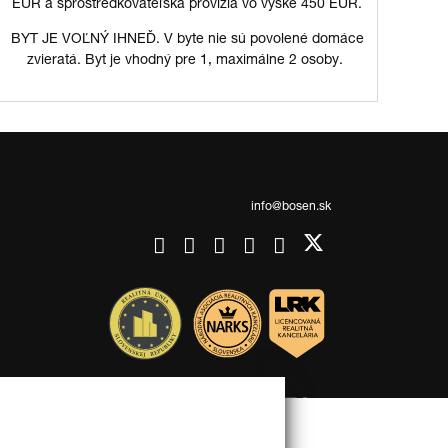
EUR a sprostredkovateľská provízia vo výške 450 EUR.
BYT JE VOĽNÝ IHNEĎ. V byte nie sú povolené domáce
zvieratá. Byt je vhodný pre 1, maximálne 2 osoby.
info@bosen.sk