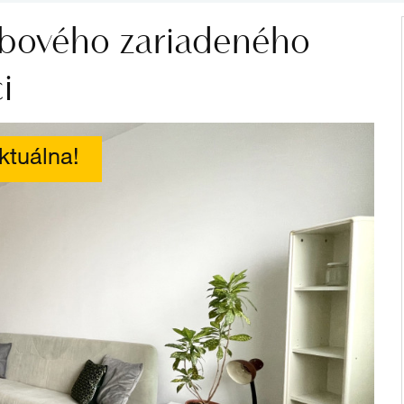
zbového zariadeného
i
ktuálna!