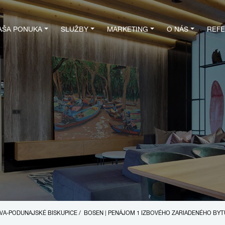
AŠA PONUKA
SLUŽBY
MARKETING
O NÁS
REFE
LAVA-PODUNAJSKÉ BISKUPICE
/
BOSEN | PENÁJOM 1 IZBOVÉHO ZARIADENÉHO BYT