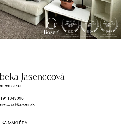
beka Jasenecová
tná maklérka
21911343090
enecova@bosen.sk
UKA MAKLÉRA