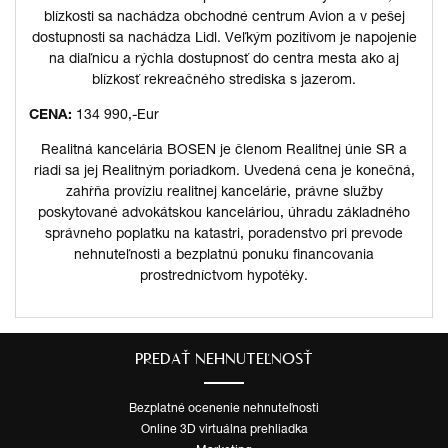
blízkosti sa nachádza obchodné centrum Avion a v pešej
dostupnosti sa nachádza Lidl. Veľkým pozitívom je napojenie
na diaľnicu a rýchla dostupnosť do centra mesta ako aj
blízkosť rekreačného strediska s jazerom.
CENA:
134 990,-Eur
Realitná kancelária BOSEN je členom Realitnej únie SR a
riadi sa jej Realitným poriadkom. Uvedená cena je konečná,
zahŕňa províziu realitnej kancelárie, právne služby
poskytované advokátskou kanceláriou, úhradu základného
správneho poplatku na katastri, poradenstvo pri prevode
nehnuteľnosti a bezplatnú ponuku financovania
prostredníctvom hypotéky.
PREDAŤ NEHNUTEĽNOSŤ
Bezplatné ocenenie nehnuteľnosti
Online 3D virtuálna prehliadka