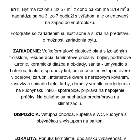
2
2
BYT:
Byt má rozlohu 32.57 m
z čoho balkón má 3.19 m
a
nachádza sa na 3. zo 7 podlaží s výťahom a je orientovaný
na západ do vnútrobloku.
Fotografie so zariadením sú ilustračné a slúžia na predstavu
o možnosti zariadenia bytu.
ZARIADENIE:
Veľkoformátové plastové okná s izolačným
trojsklom, rekuperácia, laminátové podlahy, bojler, podlahové
kúrenie, keramická dlažba a obklady, sanita - umývadlo s
batériou, toaleta, sprchový kút, bezpečnostné vstupné dvere
v oceľovej zárubni, interiérové dvere s nerezovým kovaním,
zásuvky a spínače bielej farby, domový vrátnik, predpríprava
na kuchynskú linku - spotrebiče, príprava na napojenie
práčky. Na balkóne sa nachádza predpríprava na
klimatizáciu.
DISPOZÍCIA:
Vstupná chodba, kúpelňa s WC, kuchyňa s
obývačkou s výstupom na balkón.
LOKALITA:
Ponúka kompletnú občiansku vybavenosť, v