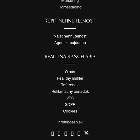
Marketing
Homestaging
KÚPIŤ NEHNUTEĽNOSŤ
Nájsť nehnuteľnosť
Agent kupujúceho
REALITNÁ KANCELÁRIA
O nás
Realitný maklér
Referencie
Reklamačný poriadok
VPS
GDPR
Cookies
info@bosen.sk