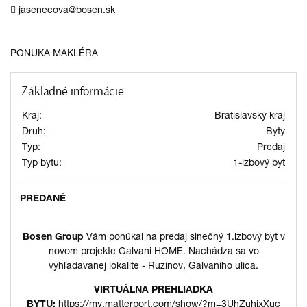
jasenecova@bosen.sk
PONUKA MAKLÉRA
Základné informácie
Kraj:
Bratislavský kraj
Druh:
Byty
Typ:
Predaj
Typ bytu:
1-izbový byt
PREDANÉ
Bosen Group
Vám
ponúkal na predaj slnečný 1.izbový byt v
novom projekte Galvani HOME. Nachádza sa vo
vyhľadávanej lokalite - Ružinov, Galvaniho ulica.
VIRTUÁLNA PREHLIADKA
BYTU:
https://my.matterport.com/show/?m=3UhZuhjxXuc