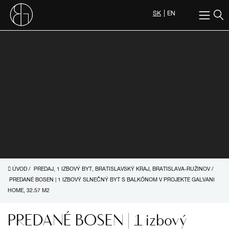
SK
EN
ÚVOD
/
PREDAJ, 1 IZBOVÝ BYT, BRATISLAVSKÝ KRAJ, BRATISLAVA-RUŽINOV
/
PREDANÉ BOSEN | 1 IZBOVÝ SLNEČNÝ BYT S BALKÓNOM V PROJEKTE GALVANI
HOME, 32.57 M2
PREDANÉ BOSEN | 1 izbový