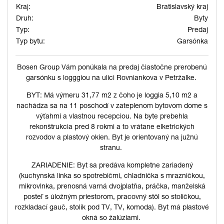
Kraj:
Bratislavský kraj
Druh:
Byty
Typ:
Predaj
Typ bytu:
Garsónka
Bosen Group Vám ponúkala na predaj čiastočne prerobenú
garsónku s logggiou na ulici Rovniankova v Petržalke.
BYT: Má výmeru 31,77 m2 z čoho je loggia 5,10 m2 a
nachádza sa na 11 poschodí v zateplenom bytovom dome s
výťahmi a vlastnou recepciou. Na byte prebehla
rekonštrukcia pred 8 rokmi a to vrátane elketrických
rozvodov a plastový okien. Byt je orientovaný na južnú
stranu.
ZARIADENIE: Byt sa predáva kompletne zariadený
(kuchynská linka so spotrebičmi, chladnička s mrazničkou,
mikrovlnka, prenosná varná dvojplatňa, práčka, manželská
posteľ s úložným priestorom, pracovný stôl so stoličkou,
rozkladací gauč, stolík pod TV, TV, komoda). Byt má plastové
okná so žalúziami.