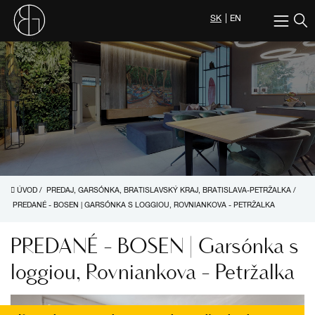
SK
EN
ÚVOD
/
PREDAJ, GARSÓNKA, BRATISLAVSKÝ KRAJ, BRATISLAVA-PETRŽALKA
/
PREDANÉ - BOSEN | GARSÓNKA S LOGGIOU, ROVNIANKOVA - PETRŽALKA
PREDANÉ - BOSEN | Garsónka s
loggiou, Rovniankova - Petržalka