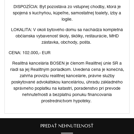
DISPOZÍCIA: Byt pozostáva zo vstupnej chodby, ktorá je
spojená s kuchyňou, kúpeľne, samostatnej toalety, izby a
logiie.
LOKALITA: V okolí bytového domu sa nachádza kompletná
občianska vybavenosť školy, škôlky, reštaurácie, MHD
zástavka, obchody, pošta.
CENA: 102.000,- EUR
Realitná kancelária BOSEN je členom Realitnej únie SR a
riadi sa jej Realitným poriadkom. Uvedená cena je konečná,
zahŕňa províziu realitnej kancelárie, právne služby
poskytované advokátskou kanceláriou, úhradu základného
správneho poplatku na katastri, poradenstvo pri prevode
nehnuteľnosti a bezplatnú ponuku financovania
prostredníctvom hypotéky.
PREDAŤ NEHNUTEĽNOSŤ