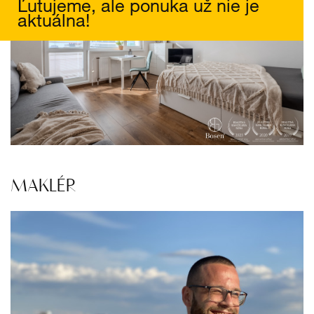
Ľutujeme, ale ponuka už nie je
aktuálna!
MAKLÉR