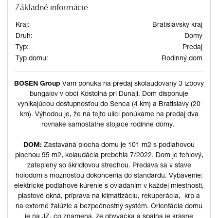
Základné informácie
Kraj:
Bratislavský kraj
Druh:
Domy
Typ:
Predaj
Typ domu:
Rodinný dom
BOSEN Group
Vám ponúka na predaj skolaudovaný 3 izbový
bungalov v obci Kostolná pri Dunaji. Dom disponuje
vynikajúcou dostupnosťou do Senca (4 km) a Bratislavy (20
km). Výhodou je, že na tejto ulici ponúkame na predaj dva
rovnaké samostatne stojacé rodinné domy.
DOM:
Zastavaná plocha domu je 101 m2 s podlahovou
plochou 95 m2, kolaudácia prebehla 7/2022. Dom je tehlový,
zateplený so škridlovou strechou. Predáva sa v stave
holodom s možnosťou dokončenia do štandardu. Vybavenie:
elektrické podlahové kúrenie s ovládaním v každej miestnosti,
plastové okná, príprava na klimatizáciu, rekuperácia, krb a
na externé žalúzie a bezpečnostný systém. Orientácia domu
je na JZ, čo znamená, že obývačka a spálňa je krásne