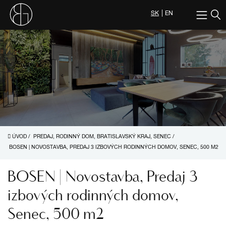
SK
EN
ÚVOD
/
PREDAJ, RODINNÝ DOM, BRATISLAVSKÝ KRAJ, SENEC
/
BOSEN | NOVOSTAVBA, PREDAJ 3 IZBOVÝCH RODINNÝCH DOMOV, SENEC, 500 M2
BOSEN | Novostavba, Predaj 3
izbových rodinných domov,
Senec, 500 m2