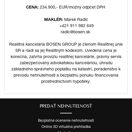
CENA:
234.900,- EUR/možný odpčet DPH
MAKLÉR:
Marek Radič
+421 911 982 649
radic@bosen.sk
Realitná kancelária BOSEN GROUP je členom Realitnej únie
SR a riadi sa jej Realitným kódexom. Uvedená cena je
konečná, zahŕňa províziu realitnej kancelárie, právny servis
zabezpečovaný advokátskou kanceláriou, úhradu
základného správneho poplatku na katastri, poradenstvo k
prevodu nehnuteľnosti a bezplatnú ponuku financovania
prostredníctvom hypotéky.
PREDAŤ NEHNUTEĽNOSŤ
Bezplatné ocenenie nehnuteľnosti
Online 3D virtuálna prehliadka