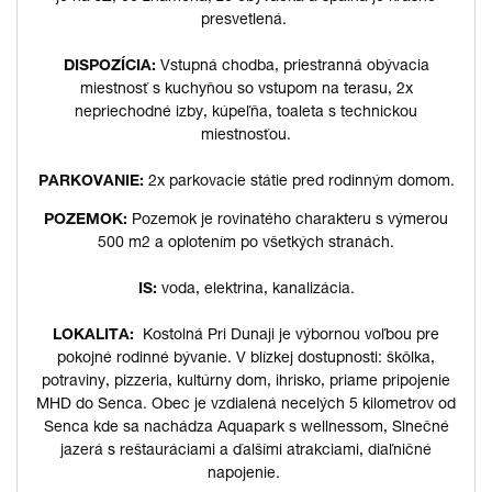
presvetlená.
DISPOZÍCIA:
Vstupná chodba, priestranná obývacia
miestnosť s kuchyňou so vstupom na terasu, 2x
nepriechodné izby, kúpeľňa, toaleta s technickou
miestnosťou.
PARKOVANIE:
2x parkovacie státie pred rodinným domom.
POZEMOK:
Pozemok je rovinatého charakteru s výmerou
500 m2 a oplotením po všetkých stranách.
IS:
voda, elektrina, kanalizácia.
LOKALITA:
Kostolná Pri Dunaji je výbornou voľbou pre
pokojné rodinné bývanie. V blízkej dostupnosti: škôlka,
potraviny, pizzeria, kultúrny dom, ihrisko, priame pripojenie
MHD do Senca. Obec je vzdialená necelých 5 kilometrov od
Senca kde sa nachádza Aquapark s wellnessom, Slnečné
jazerá s reštauráciami a ďalšími atrakciami, diaľničné
napojenie.