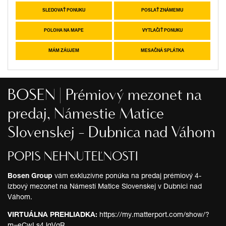
SLEDOVAŤ PONUKU
POSLAŤ ZNÁMEMU
POLOHA NA MAPE
VYTLAČIŤ PONUKU
MÁM ZÁUJEM
MESAČNÁ SPLÁTKA
BOSEN | Prémiový mezonet na
predaj, Námestie Matice
Slovenskej - Dubnica nad Váhom
POPIS NEHNUTEĽNOSTI
Bosen Group
vám exkluzívne ponúka na predaj prémiový 4-
izbový mezonet na Námestí Matice Slovenskej v Dubnici nad
Váhom.
VIRTUÁLNA PREHLIADKA:
https://my.matterport.com/show/?