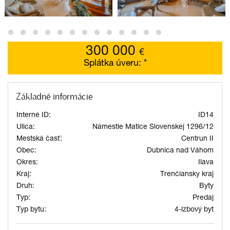
300 000
€
Splátka úveru:
*
Základné informácie
Interné ID:
ID14
Ulica:
Námestie Matice Slovenskej 1296/12
Mestská časť:
Centrun II
Obec:
Dubnica nad Váhom
Okres:
Ilava
Kraj:
Trenčiansky kraj
Druh:
Byty
Typ:
Predaj
Typ bytu:
4-izbový byt