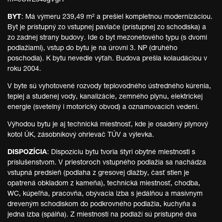
m=eCwLs4JgVgR
BYT
: Má výmeru 239,49 m² a prešiel kompletnou modernizáciou.
Byt je prístupný zo vstupnej pavlače (prístupnej zo schodiska) a
zo zadnej strany budovy. Ide o byt mezonetového typu (s dvomi
podlažiami), vstup do bytu je na úrovni 3. NP (druhého
poschodia). K bytu nevedie výťah. Budova prešla kolaudáciou v
roku 2004.
V byte sú vyhotovené rozvody teplovodného ústredného kúrenia,
teplej a studenej vody, kanalizácie, zemného plynu, elektrickej
energie (svetelný i motorický obvod) a oznamovacích vedení.
Výhodou bytu je aj technická miestnosť, kde je osadený plynový
kotol ÚK, zásobníkový ohrievač TÚV a výlevka.
DISPOZÍCIA
: Dispozíciu bytu tvoria štyri obytné miestnosti s
príslušenstvom. V priestoroch vstupného podlažia sa nachádza
vstupná predsieň (podlaha z gresovej dlažby, časť stien je
opatrená obkladom z kameňa), technická miestnosť, chodba,
WC, kúpeľňa, pracovňa, obývacia izba s jedálňou a masívnym
dreveným schodiskom do podkrovného podlažia, kuchyňa a
jedna izba (spálňa). Z miestností na podlaží sú prístupné dva