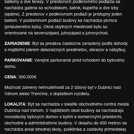
balkóny a dve terasy. V priestoroch podkrovného podlažia sa
nachádza galéria so schodiskom, šatník, kúpeľňa a dve izby
(spálne). Z priestorov v podkrovnom podlaží je prístupný jeden
balkón. V podzemnom podlaží budovy sa nachádza pivnica
(príslušenstvo bytu). Okná obytných miestností bytu sú
orientované na severozápad, juhozápad a juhovýchod.
ZARIADENIE
: Byt sa predáva čiastočne zariadený podľa dohody
s majiteľmi (okrem dekoračných predmetov, obrazov a nábytku).
PARKOVANIE
: Verejné parkovanie pred vchodom do bytového
domu.
CENA
: 300.000€
Možnosť zámeny nehnuteľnosti za 2 izbový byt v Dubnici nad
Váhom alebo Trenčíne, s doplatkom rozdielu.
LOKALITA
: Byt sa nachádza v lokalite obchodného centra mesta
Dubnica nad Váhom. V najbližšom okolí budovy sa nachádzajú
novostavby bytových domov s bytmi a komerčnými priestormi,
obchodné a administratívne budovy. V dosahu do 400 metrov sa
nachádza areál strednej školy, poliklinika a zastávky prímestskej