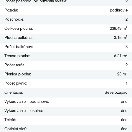
Počet poschodí od prízemia vyššie:
2
Pozícia:
podkrovie
Poschodie:
2
2
Celková plocha:
239.49 m
2
Plocha balkóna:
3.15 m
Počet balkónov:
3
2
Terasa plocha:
6.21 m
Počet terás:
2
2
Pivnica plocha:
25 m
Počet pivníc:
1
Orientácia:
Severozápad
Vykurovanie - podlahové:
áno
Vykurovanie - lokálne:
áno
Telefón:
áno
Optická sieť:
áno