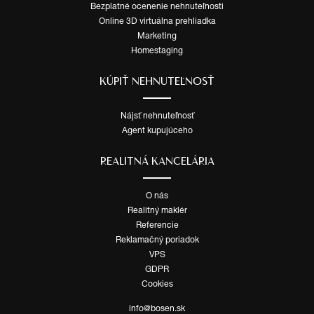
Bezplatné ocenenie nehnuteľnosti
Online 3D virtuálna prehliadka
Marketing
Homestaging
KÚPIŤ NEHNUTEĽNOSŤ
Nájsť nehnuteľnosť
Agent kupujúceho
REALITNÁ KANCELÁRIA
O nás
Realitný maklér
Referencie
Reklamačný poriadok
VPS
GDPR
Cookies
info@bosen.sk