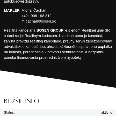
autobusovej dopravy.
MAKLÉR:
Michal Čachan
+421 908 198 812
m.cachan@bosen.sk
Realitná kancelária
BOSEN GROUP
je členom Realitnej únie SR
a riadi sa jej Realitným kódexom. Uvedená cena je konečná,
zahŕňa províziu realitnej kancelárie, právny servis zabezpečovaný
advokátskou kanceláriou, úhradu základného správneho poplatku
na katastri, poradenstvo k prevodu nehnuteľnosti a bezplatnú
ponuku financovania prostredníctvom hypotéky.
BLIŽŠIE INFO
Status:
aktívne