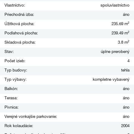
Vlastníctvo:
spoluvlastníctvo
Priechodná izba:
áno
2
Úžitková plocha:
235.69 m
2
Podlahová plocha:
239.49 m
2
Skladová plocha:
3.8 m
Stav:
úplne prerobený
Počet izieb:
4
Typ budovy:
tehla
Typ výbavy:
kompletne vybavený
Balkón:
áno
Terasa:
áno
Pivnica:
áno
Verejné vonkajšie parkovanie:
áno
Rok kolaudácie:
2004