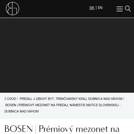
SK
EN
ÚVOD
/
PREDAJ, 4 IZBOVÝ BYT, TRENČIANSKY KRAJ, DUBNICA NAD VÁHOM
/
BOSEN | PRÉMIOVÝ MEZONET NA PREDAJ, NÁMESTIE MATICE SLOVENSKEJ -
DUBNICA NAD VÁHOM
BOSEN | Prémiový mezonet na