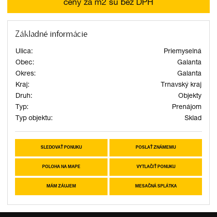
ceny za m2 sú bez DPH
Základné informácie
Ulica:
Priemyselná
Obec:
Galanta
Okres:
Galanta
Kraj:
Trnavský kraj
Druh:
Objekty
Typ:
Prenájom
Typ objektu:
Sklad
SLEDOVAŤ PONUKU
POSLAŤ ZNÁMEMU
POLOHA NA MAPE
VYTLAČIŤ PONUKU
MÁM ZÁUJEM
MESAČNÁ SPLÁTKA