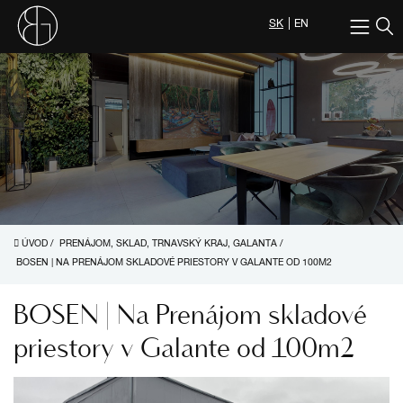
SK
EN
ÚVOD
/
PRENÁJOM, SKLAD, TRNAVSKÝ KRAJ, GALANTA
/
BOSEN | NA PRENÁJOM SKLADOVÉ PRIESTORY V GALANTE OD 100M2
BOSEN | Na Prenájom skladové
priestory v Galante od 100m2