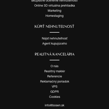
Bezplatné ocenenie nehnuteľnosti
Online 3D virtuálna prehliadka
Marketing
Homestaging
KÚPIŤ NEHNUTEĽNOSŤ
Nájsť nehnuteľnosť
Agent kupujúceho
REALITNÁ KANCELÁRIA
O nás
Realitný maklér
Referencie
Reklamačný poriadok
VPS
GDPR
Cookies
info@bosen.sk