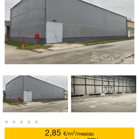
2,85
2
€/m
/mesiac