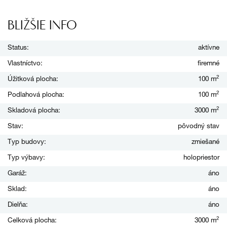
BLIŽŠIE INFO
Status:
aktívne
Vlastníctvo:
firemné
2
Úžitková plocha:
100 m
2
Podlahová plocha:
100 m
2
Skladová plocha:
3000 m
Stav:
pôvodný stav
Typ budovy:
zmiešané
Typ výbavy:
holopriestor
Garáž:
áno
Sklad:
áno
Dielňa:
áno
2
Celková plocha:
3000 m