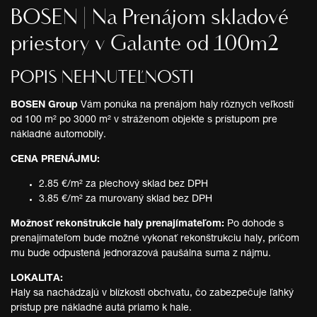
BOSEN | Na Prenájom skladové
priestory v Galante od 100m2
POPIS NEHNUTEĽNOSTI
BOSEN Group
Vám ponúka na prenájom haly rôznych veľkostí
od 100 m² po 3000 m² v stráženom objekte s prístupom pre
nákladné automobily.
CENA PRENÁJMU:
2.85 €/m² za plechový sklad bez DPH
3.85 €/m² za murovaný sklad bez DPH
Možnosť rekonštrukcie haly prenajímateľom:
Po dohode s
prenajímateľom bude možné vykonať rekonštrukciu haly, pričom
mu bude odpustená jednorazová paušálna suma z nájmu.
LOKALITA:
Haly sa nachádzajú v blízkosti obchvatu, čo zabezpečuje ľahký
prístup pre nákladné autá priamo k hale.