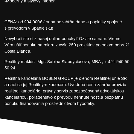
-Moderný a štýlový interiér
CENA: od 204.000€ ( cena nezahŕňa dane a poplatky spojené
s prevodom v Španielsku)
Nevybrali ste si z našej online ponuky? Ozvite sa nám. Vieme
Vám ušiť ponuku na mieru z vyše 250 projektov po celom pobreží
Costa Blanca.
Realitný maklér: Mgr. Sabina Slabeyciusová, MBA , + 421 940 50
50 24
Realitná kancelária BOSEN GROUP je členom Realitnej únie SR
a riadi sa jej Realitným kódexom. Uvedená cena zahŕňa províziu
realitnej kancelárie, právny servis zabezpečovaný advokátskou
kanceláriou, poradenstvo k prevodu nehnuteľnosti.a bezplatnú
ponuku financovania prostredníctvom hypotéky.