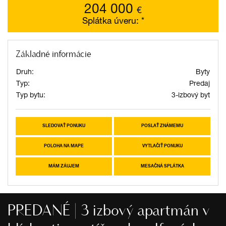
204 000
€
Splátka úveru:
*
Základné informácie
Druh:
Byty
Typ:
Predaj
Typ bytu:
3-izbový byt
SLEDOVAŤ PONUKU
POSLAŤ ZNÁMEMU
POLOHA NA MAPE
VYTLAČIŤ PONUKU
MÁM ZÁUJEM
MESAČNÁ SPLÁTKA
PREDANÉ | 3 izbový apartmán v