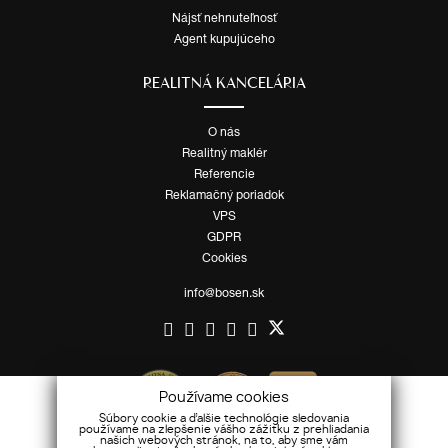
Nájsť nehnuteľnosť
Agent kupujúceho
REALITNÁ KANCELÁRIA
O nás
Realitný maklér
Referencie
Reklamačný poriadok
VPS
GDPR
Cookies
info@bosen.sk
Používame cookies
Súbory cookie a ďalšie technológie sledovania
používame na zlepšenie vášho zážitku z prehliadania
našich webových stránok, na to, aby sme vám