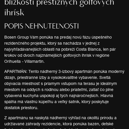
blízkosti prestížnych golfových
ihrísk
POPIS NEHNUTEĽNOSTI
Bosen Group Vám ponúka na predaj novú fázu úspešného
rezidenčného projektu, ktorý sa nachádza v jednej z
najvyhľadávanejších oblastí na pobreží Costa Blanca, len pár
krokov od dvoch najznámejších golfových ihrísk v regióne
Orihuella - Villamartin.
APARTMÁN: Tento nádherný 3-izbový apartmán ponúka moderný
dizajn, priestranné izby a vysokokvalitné vybavenie. Svetlá
obývacia miestnosť s priamym vstupom na terasu je ideálnym
miestom na oddych s rodinou alebo priateľmi, zatiaľ čo plne
vybavená kuchyňa uspokojí aj tých najnáročnejších. Hlavná
spálňa má vlastnú kúpeľňu a veľký šatník, ktorý poskytuje
dostatok priestoru.
Z apartmánu sa naskytá nádherný výhľad na okolitú prírodu a
udržiavané záhrady rezidencie, ktorá ponúka bazén, detské