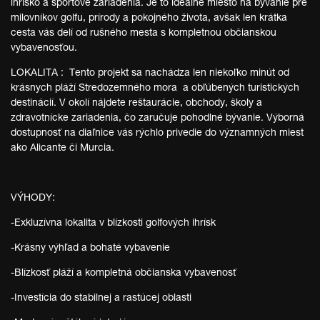
ihrisko a športové zariadenia. Je to ideálne miesto na bývanie pre
milovníkov golfu, prírody a pokojného života, avšak len krátka
cesta vás delí od rušného mesta s kompletnou občianskou
vybavenosťou.
LOKALITA : Tento projekt sa nachádza len niekoľko minút od
krásnych pláží Stredozemného mora a obľúbených turistických
destinácií. V okolí nájdete reštaurácie, obchody, školy a
zdravotnícke zariadenia, čo zaručuje pohodlné bývanie. Výborná
dostupnosť na diaľnice vás rýchlo privedie do významných miest
ako Alicante či Murcia.
VÝHODY:
-Exkluzívna lokalita v blízkosti golfových ihrísk
-Krásny výhľad a bohaté vybavenie
-Blízkosť pláží a kompletná občianska vybavenosť
-Investícia do stabilnej a rastúcej oblasti