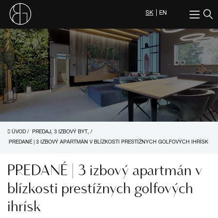
SK
EN
ÚVOD
/
PREDAJ, 3 IZBOVÝ BYT,
/
PREDANÉ | 3 IZBOVÝ APARTMÁN V BLÍZKOSTI PRESTÍŽNYCH GOLFOVÝCH IHRÍSK
PREDANÉ | 3 izbový apartmán v
blízkosti prestížnych golfových
ihrísk