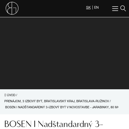
SK
EN
ÚVOD
/
PRENÁJOM, 3 IZBOVÝ BYT, BRATISLAVSKÝ KRAJ, BRATISLAVA-RUŽINOV
/
BOSEN I NADŠTANDARDNÝ 3-IZBOVÝ BYT V NOVOSTAVBE - JARABINKY, 80 M²
BOSEN I Nadštandardný 3-