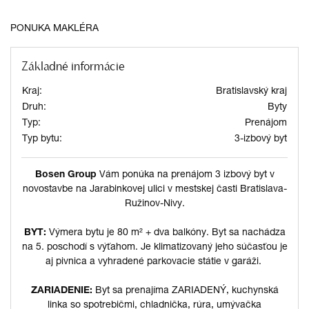
PONUKA MAKLÉRA
Základné informácie
Kraj:
Bratislavský kraj
Druh:
Byty
Typ:
Prenájom
Typ bytu:
3-izbový byt
Bosen Group
Vám ponúka na prenájom 3 izbový byt v
novostavbe na Jarabinkovej ulici v mestskej časti Bratislava-
Ružinov-Nivy.
BYT:
Výmera bytu je 80 m² + dva balkóny. Byt sa nachádza
na 5. poschodí s výťahom. Je klimatizovaný jeho súčasťou je
aj pivnica a vyhradené parkovacie státie v garáži.
ZARIADENIE:
Byt sa prenajíma ZARIADENÝ, kuchynská
linka so spotrebičmi, chladnička, rúra, umývačka