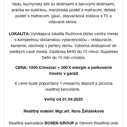
riadu, kuchynský stôl so stoličkami a barovými stoličkami,
práčka so sušičkou, manželská posteľ s matracmi, detská
posteľ s matracom, gauč, obývačková zostava s TV a
vstavané skrine.
LOKALITA:
Vynikajúca lokalita Ružinova blízko centra mesta
s kompletnou občianskou vybavenosťou – reštaurácie,
kaviarne, obchody v partery domu. Výborná dostupnosť do
všetkých častí mesta. Zastávka MHD do 10 minút, Kúpalisko
Defín do 15 min chôdze.
CENA: 1000 €/mesiac + 300 € energie a parkovacie
miesto v garáži
K cene bude pripočítaný 1-mesačný depozit a provízia
realitnej kancelárie.
Voľný od 01.04.2025
Realitný maklér: Mgr.art. Nora Žalúdeková
Realitná kancelária
BOSEN GROUP
je členom Realitnej únie