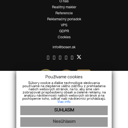
O nás
Realitný maklér
Referencie
Reklamačný poriadok
VPS
GDPR
Cookies
info@bosen.sk
Používame cookies
Súbory cookie a ďalšie technológie sledovania
používame na zlepšenie vášho zážitku z prehliadania
našich webových stránok, na to, aby sme vám
zobrazovali prispôsobený obsah a cielené reklamy, na
analýzu návštevnosti našich webových stránok a na
pochopenie toho, odkiaľ naši návštevníci prichádzajú.
Viac info
SÚHLASÍM
Nesúhlasím