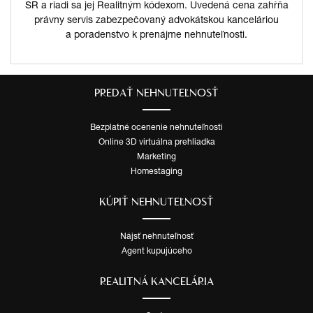
SR a riadi sa jej Realitným kódexom. Uvedená cena zahŕňa
právny servis zabezpečovaný advokátskou kanceláriou
a poradenstvo k prenájme nehnuteľnosti.
PREDAŤ NEHNUTEĽNOSŤ
Bezplatné ocenenie nehnuteľnosti
Online 3D virtuálna prehliadka
Marketing
Homestaging
KÚPIŤ NEHNUTEĽNOSŤ
Nájsť nehnuteľnosť
Agent kupujúceho
REALITNÁ KANCELÁRIA