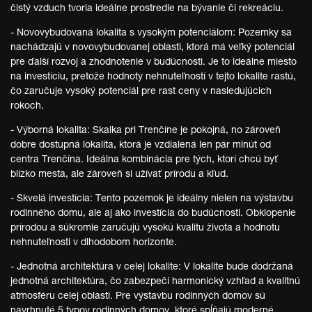
čistý vzduch tvoria ideálne prostredie na bývanie či rekreáciu.
- Novovybudovaná lokalita s vysokým potenciálom: Pozemky sa
nachádzajú v novovybudovanej oblasti, ktorá má veľký potenciál
pre ďalší rozvoj a zhodnotenie v budúcnosti. Je to ideálne miesto
na investíciu, pretože hodnoty nehnuteľností v tejto lokalite rastú,
čo zaručuje vysoký potenciál pre rast ceny v nasledujúcich
rokoch.
- Výborná lokalita: Skalka pri Trenčíne je pokojná, no zároveň
dobre dostupná lokalita, ktorá je vzdialená len pár minút od
centra Trenčína. Ideálna kombinácia pre tých, ktorí chcú byť
blízko mesta, ale zároveň si užívať prírodu a kľud.
- Skvelá investícia: Tento pozemok je ideálny nielen na výstavbu
rodinného domu, ale aj ako investícia do budúcnosti. Obklopenie
prírodou a súkromie zaručujú vysokú kvalitu života a hodnotu
nehnuteľnosti v dlhodobom horizonte.
- Jednotná architektúra v celej lokalite: V lokalite bude dodržaná
jednotná architektúra, čo zabezpečí harmonický vzhľad a kvalitnú
atmosféru celej oblasti. Pre výstavbu rodinných domov sú
navrhnuté 5 typov rodinných domov, ktoré spĺňajú moderné