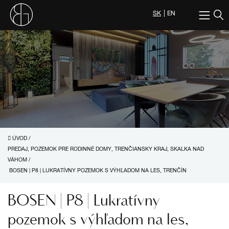
SK
EN
ÚVOD
/
PREDAJ, POZEMOK PRE RODINNÉ DOMY, TRENČIANSKY KRAJ, SKALKA NAD
VÁHOM
/
BOSEN | P8 | LUKRATÍVNY POZEMOK S VÝHĽADOM NA LES, TRENČÍN
BOSEN | P8 | Lukratívny
pozemok s výhľadom na les,