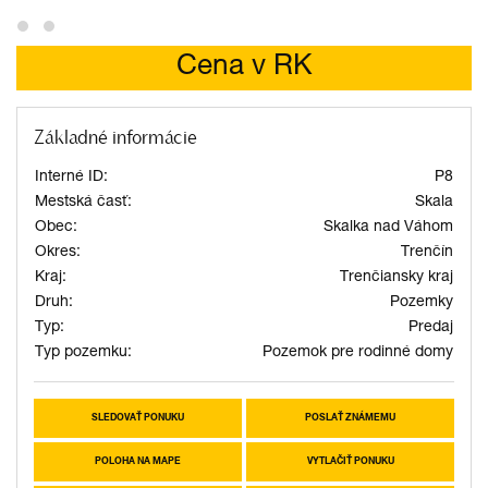
Cena v RK
Základné informácie
Interné ID:
P8
Mestská časť:
Skala
Obec:
Skalka nad Váhom
Okres:
Trenčín
Kraj:
Trenčiansky kraj
Druh:
Pozemky
Typ:
Predaj
Typ pozemku:
Pozemok pre rodinné domy
SLEDOVAŤ PONUKU
POSLAŤ ZNÁMEMU
POLOHA NA MAPE
VYTLAČIŤ PONUKU