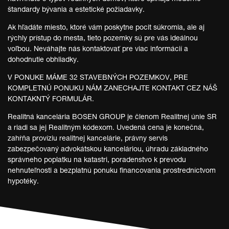
štandardy bývania a estetické požiadavky.
Ak hľadáte miesto, ktoré vám poskytne pocit súkromia, ale aj
rýchly prístup do mesta, tieto pozemky sú pre vás ideálnou
voľbou. Neváhajte nás kontaktovať pre viac informácií a
dohodnutie obhliadky.
V PONUKE MÁME 32 STAVEBNÝCH POZEMKOV, PRE
KOMPLETNÚ PONUKU NÁM ZANECHAJTE KONTAKT CEZ NÁŠ
KONTAKNTÝ FORMULÁR.
Realitná kancelária BOSEN GROUP je členom Realitnej únie SR
a riadi sa jej Realitným kódexom. Uvedená cena je konečná,
zahŕňa províziu realitnej kancelárie, právny servis
zabezpečovaný advokátskou kanceláriou, úhradu základného
správneho poplatku na katastri, poradenstvo k prevodu
nehnuteľnosti a bezplatnú ponuku financovania prostredníctvom
hypotéky.