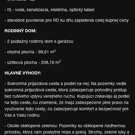
- IS - voda, kanalizácia, elektrina, optický kábel
- stavebné povolenie pre RD ku dňu zaplatenia celej kúpnej ceny
RODINNÝ DOM:
- 2 podlažný rodinný dom s garážou
2
- obytná plocha - 98,61 m
2
- úžitková plocha - 208,16 m
HLAVNÉ VÝHODY:
- Súkromná príjazdová cesta a podiel na nej: Na pozemky vedie
súkromná príjazdová cesta, ktorá zabezpečuje pohodlný prístup
bez rušivého vplyvu verejného ruchu. Kupujúci získavajú aj podiel
na tejto ceste, čo znamená, že majú zabezpečené plné právo na
využívanie tejto cesty, čo zabezpečuje komfort a bezpečnosť pre
Vás a Vašu rodinu.
- Okolie obklopené zeleňou: Pozemky sú obklopené nádhernou
prírodou, ktorá vám poskytne relax a pokoj. Stromy, zelené lúky a