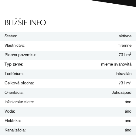
BLIŽŠIE INFO
Status:
aktívne
Vlastníctvo:
firemné
2
Plocha pozemku:
731 m
Typ zeme:
mierne svahovitá
Teritórium:
Intravilán
2
Celková plocha:
731 m
Orientácia:
Juhozápad
Inžinierske siete:
áno
Voda:
áno
Elektrika:
áno
Kanalizácia:
áno