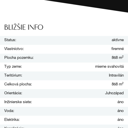
BLIŽŠIE INFO
Status:
aktívne
Vlastníctvo:
firemné
2
Plocha pozemku:
868 m
Typ zeme:
mierne svahovitá
Teritórium:
Intravilán
2
Celková plocha:
868 m
Orientácia:
Juhozápad
Inžinierske siete:
áno
Voda:
áno
Elektrika:
áno