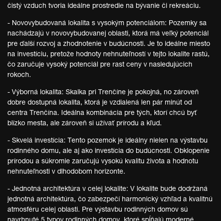
čistý vzduch tvoria ideálne prostredie na bývanie či rekreáciu.
- Novovybudovaná lokalita s vysokým potenciálom: Pozemky sa
nachádzajú v novovybudovanej oblasti, ktorá má veľký potenciál
pre ďalší rozvoj a zhodnotenie v budúcnosti. Je to ideálne miesto
na investíciu, pretože hodnoty nehnuteľností v tejto lokalite rastú,
čo zaručuje vysoký potenciál pre rast ceny v nasledujúcich
rokoch.
- Výborná lokalita: Skalka pri Trenčíne je pokojná, no zároveň
dobre dostupná lokalita, ktorá je vzdialená len pár minút od
centra Trenčína. Ideálna kombinácia pre tých, ktorí chcú byť
blízko mesta, ale zároveň si užívať prírodu a kľud.
- Skvelá investícia: Tento pozemok je ideálny nielen na výstavbu
rodinného domu, ale aj ako investícia do budúcnosti. Obklopenie
prírodou a súkromie zaručujú vysokú kvalitu života a hodnotu
nehnuteľnosti v dlhodobom horizonte.
- Jednotná architektúra v celej lokalite: V lokalite bude dodržaná
jednotná architektúra, čo zabezpečí harmonický vzhľad a kvalitnú
atmosféru celej oblasti. Pre výstavbu rodinných domov sú
navrhnuté 5 typov rodinných domov, ktoré spĺňajú moderné