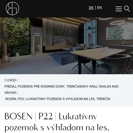
SK
EN
ÚVOD
/
PREDAJ, POZEMOK PRE RODINNÉ DOMY, TRENČIANSKY KRAJ, SKALKA NAD
VÁHOM
/
BOSEN | P22 | LUKRATÍVNY POZEMOK S VÝHĽADOM NA LES, TRENČÍN
BOSEN | P22 | Lukratívny
pozemok s výhľadom na les,