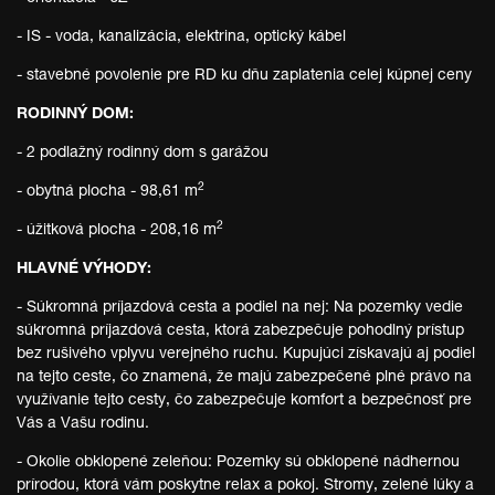
- IS - voda, kanalizácia, elektrina, optický kábel
- stavebné povolenie pre RD ku dňu zaplatenia celej kúpnej ceny
RODINNÝ DOM:
- 2 podlažný rodinný dom s garážou
2
- obytná plocha - 98,61 m
2
- úžitková plocha - 208,16 m
HLAVNÉ VÝHODY:
- Súkromná príjazdová cesta a podiel na nej: Na pozemky vedie
súkromná príjazdová cesta, ktorá zabezpečuje pohodlný prístup
bez rušivého vplyvu verejného ruchu. Kupujúci získavajú aj podiel
na tejto ceste, čo znamená, že majú zabezpečené plné právo na
využívanie tejto cesty, čo zabezpečuje komfort a bezpečnosť pre
Vás a Vašu rodinu.
- Okolie obklopené zeleňou: Pozemky sú obklopené nádhernou
prírodou, ktorá vám poskytne relax a pokoj. Stromy, zelené lúky a