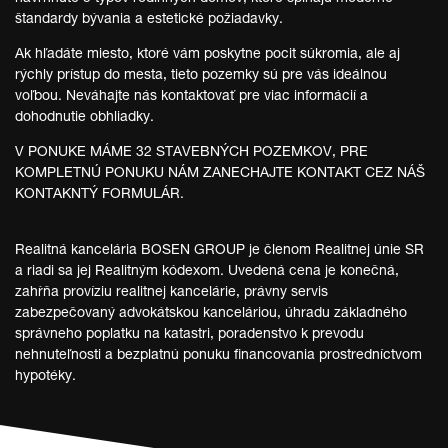
štandardy bývania a estetické požiadavky.
Ak hľadáte miesto, ktoré vám poskytne pocit súkromia, ale aj
rýchly prístup do mesta, tieto pozemky sú pre vás ideálnou
voľbou. Neváhajte nás kontaktovať pre viac informácií a
dohodnutie obhliadky.
V PONUKE MÁME 32 STAVEBNÝCH POZEMKOV, PRE
KOMPLETNÚ PONUKU NÁM ZANECHAJTE KONTAKT CEZ NÁŠ
KONTAKNTÝ FORMULÁR.
Realitná kancelária BOSEN GROUP je členom Realitnej únie SR
a riadi sa jej Realitným kódexom. Uvedená cena je konečná,
zahŕňa províziu realitnej kancelárie, právny servis
zabezpečovaný advokátskou kanceláriou, úhradu základného
správneho poplatku na katastri, poradenstvo k prevodu
nehnuteľnosti a bezplatnú ponuku financovania prostredníctvom
hypotéky.