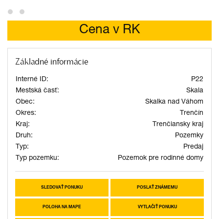
Cena v RK
Základné informácie
Interné ID:
P22
Mestská časť:
Skala
Obec:
Skalka nad Váhom
Okres:
Trenčín
Kraj:
Trenčiansky kraj
Druh:
Pozemky
Typ:
Predaj
Typ pozemku:
Pozemok pre rodinné domy
SLEDOVAŤ PONUKU
POSLAŤ ZNÁMEMU
POLOHA NA MAPE
VYTLAČIŤ PONUKU