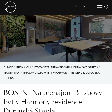
SK
EN
ÚVOD
/
PRENÁJOM, 3 IZBOVÝ BYT, TRNAVSKÝ KRAJ, DUNAJSKÁ STREDA
/
BOSEN | NA PRENÁJOM 3-IZBOVÝ BYT V HARMONY RESIDENCE, DUNAJSKÁ
STREDA
BOSEN | Na prenájom 3-izbový
byt v Harmony residence,
Dunajská Streda