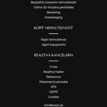
Bezplatné ocenenie nehnuteľnosti
Online 3D virtuálna prehliadka
Marketing
Homestaging
KÚPIŤ NEHNUTEĽNOSŤ
Nájsť nehnuteľnosť
Agent kupujúceho
REALITNÁ KANCELÁRIA
O nás
Realitný maklér
Referencie
Reklamačný poriadok
VPS
GDPR
Cookies
info@bosen.sk