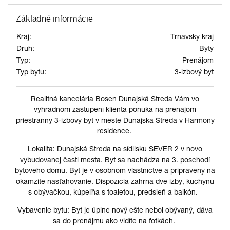
Základné informácie
Kraj:
Trnavský kraj
Druh:
Byty
Typ:
Prenájom
Typ bytu:
3-izbový byt
Realitná kancelária Bosen Dunajská Streda Vám vo
výhradnom zastúpení klienta ponúka na prenájom
priestranný 3-izbový byt v meste Dunajská Streda v Harmony
residence.
Lokalita: Dunajská Streda na sídlisku SEVER 2 v novo
vybudovanej časti mesta. Byt sa nachádza na 3. poschodí
bytového domu. Byt je v osobnom vlastníctve a pripravený na
okamžité nasťahovanie. Dispozícia zahŕňa dve izby, kuchyňu
s obývačkou, kúpeľňa s toaletou, predsieň a balkón.
Vybavenie bytu: Byt je úplne nový ešte nebol obývaný, dáva
sa do prenájmu ako vidíte na fotkách.