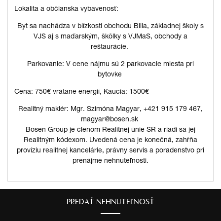
Lokalita a občianska vybavenosť:
Byt sa nachádza v blízkosti obchodu Billa, základnej školy s
VJS aj s maďarským, škôlky s VJMaS, obchody a
reštaurácie.
Parkovanie: V cene nájmu sú 2 parkovacie miesta pri
bytovke
Cena: 750€ vrátane energií, Kaucia: 1500€
Realitný maklér: Mgr. Szimóna Magyar, +421 915 179 467,
magyar@bosen.sk
Bosen Group je členom Realitnej únie SR a riadi sa jej
Realitným kódexom. Uvedená cena je konečná, zahŕňa
províziu realitnej kancelárie, právny servis a poradenstvo pri
prenájme nehnuteľnosti.
PREDAŤ NEHNUTEĽNOSŤ