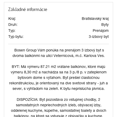
Základné informácie
Kraj:
Bratislavský kraj
Druh:
Byty
Typ:
Prenájom
Typ bytu:
3-izbový byt
Bosen Group Vám ponúka na prenájom 3 izbový byt s
dvoma balkónmi na ulici Veternicová, m.č. Karlova Ves.
BYT: Má výmeru 87.21 m2 vrátane balkónov, ktoré majú
výmeru 8,30 m2 a nachádza sa na 3 p./8 p. v zateplenom
bytovom dome s výťahom. Byt prešiel čiastočnou
rekonštrukciou, je orientovaný na dve svetové strany - juh a
sever, s výhľadom na zeleň. K bytu neprislúcha pivnica.
DISPOZÍCIA: Byt pozostáva zo vstupnej chodby, 2
samostatných nepriechodných izieb, obývacej izby,
oddelenej kuchyne, kúpeľne, samostatnej toalety a dvoch
balkónov, na ktoré sa vstupuje z obývačky a kuchyne.