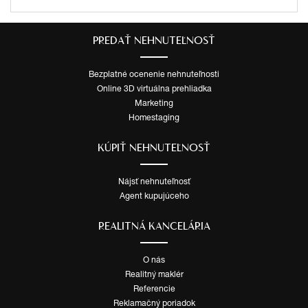
PREDAŤ NEHNUTEĽNOSŤ
Bezplatné ocenenie nehnuteľnosti
Online 3D virtuálna prehliadka
Marketing
Homestaging
KÚPIŤ NEHNUTEĽNOSŤ
Nájsť nehnuteľnosť
Agent kupujúceho
REALITNÁ KANCELÁRIA
O nás
Realitný maklér
Referencie
Reklamačný poriadok