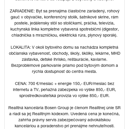
ZARIADENIE: Byt sa prenajíma čiastočne zariadený, rohový
gauč v obývačke, konferenčný stolík, šatníkové skrine, rám
postele, jedálensky stôl so stoličkami, práčka, televízia,
kuchynská linka kompletne vybavená spotrebičmi (digestor,
chladnička s mrazničkou, elektrická rúra, plynový sporák).
LOKALITA: V okolí bytového domu sa nachádza kompletná
občianska vybavenosť, obchody, školy, škôlky, lekárne, MHD
zástavka, detské ihrisko, reštaurácie, kaviarne.
Bezproblémové parkovanie priamo pod bytovým domom a
rýchla dostupnosť do centra mesta.
CENA: 700 €/mesiac + energie 150,- EUR/mesiac bez
internetu a TV, peňažná zábezpeka vo výške 850,- EUR,
sprostredkovateľská provízia vo výške 850,- EUR.
Realitná kancelária Bosen Group je členom Realitnej únie SR
a riadi sa jej Realitným kódexom. Uvedená cena je konečná,
zahŕňa právny servis zabezpečovaný advokátskou
kanceláriou a poradenstvo pri prenájme nehnuteľnosti.