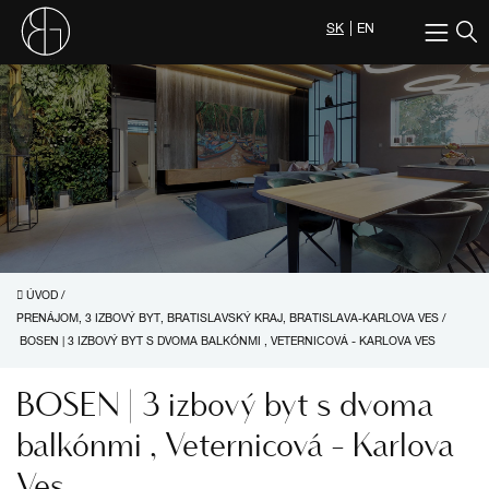
SK
EN
ÚVOD
/
PRENÁJOM, 3 IZBOVÝ BYT, BRATISLAVSKÝ KRAJ, BRATISLAVA-KARLOVA VES
/
BOSEN | 3 IZBOVÝ BYT S DVOMA BALKÓNMI , VETERNICOVÁ - KARLOVA VES
BOSEN | 3 izbový byt s dvoma
balkónmi , Veternicová - Karlova
Ves