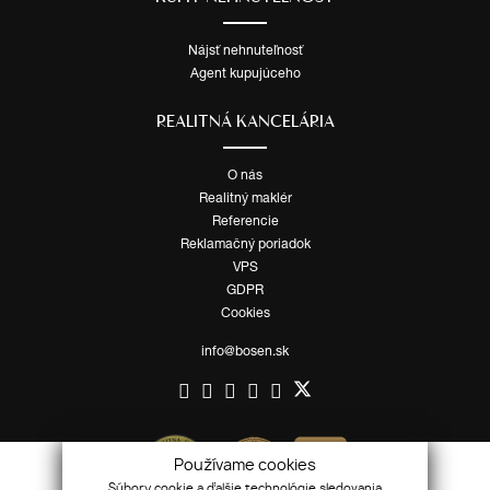
Nájsť nehnuteľnosť
Agent kupujúceho
REALITNÁ KANCELÁRIA
O nás
Realitný maklér
Referencie
Reklamačný poriadok
VPS
GDPR
Cookies
info@bosen.sk
Používame cookies
Súbory cookie a ďalšie technológie sledovania