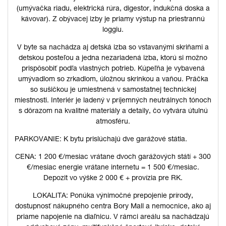
(umývačka riadu, elektrická rúra, digestor, indukčná doska a
kávovar). Z obývacej izby je priamy výstup na priestrannú
loggiu.
V byte sa nachádza aj detská izba so vstavanými skriňami a
detskou posteľou a jedna nezariadená izba, ktorú si možno
prispôsobiť podľa vlastných potrieb. Kúpeľňa je vybavená
umývadlom so zrkadlom, úložnou skrinkou a vaňou. Práčka
so sušičkou je umiestnená v samostatnej technickej
miestnosti. Interiér je ladený v príjemných neutrálnych tónoch
s dôrazom na kvalitné materiály a detaily, čo vytvára útulnú
atmosféru.
PARKOVANIE: K bytu prislúchajú dve garážové státia.
CENA: 1 200 €/mesiac vrátane dvoch garážových státí + 300
€/mesiac energie vrátane internetu = 1 500 €/mesiac.
Depozit vo výške 2 000 € + provízia pre RK.
LOKALITA: Ponúka výnimočné prepojenie prírody,
dostupnosť nákupného centra Bory Mall a nemocnice, ako aj
priame napojenie na diaľnicu. V rámci areálu sa nachádzajú