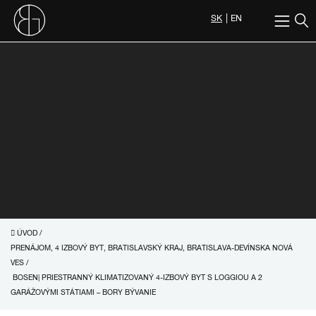
SK
EN
ÚVOD
/
PRENÁJOM, 4 IZBOVÝ BYT, BRATISLAVSKÝ KRAJ, BRATISLAVA-DEVÍNSKA NOVÁ
VES
/
BOSEN| PRIESTRANNÝ KLIMATIZOVANÝ 4-IZBOVÝ BYT S LOGGIOU A 2
GARÁŽOVÝMI STÁTIAMI – BORY BÝVANIE