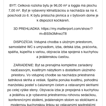
BYT: Celková rozloha bytu je 96,00 m² a loggia má plochu
7,00 m². Byt je vybavený klimatizáciou a nachádza sa na 4.
poschodí zo 6. K bytu prislúcha pivnica a v bytovom dome je
k dispozícii kočikáreň.
3D PREHLIADKA: https://my.matterport.com/show/?
m=BS5k3MnwzT8
DISPOZÍCIA: Vstupná chodba s úložným priestorom,
samostatné WC s umývadlom, izba, detská izba, práčovňa,
spálňa, kúpeľňa s vaňou, obývacia izba spojená s kuchyňou
a jedálenskou časťou.
ZARIADENIE: Byt sa prenajíma kompletne zariadený
nadčasovým, kvalitným nábytkom s dostatkom úložného
priestoru. Vo vstupnej chodbe sa nachádza priestranná
šatníková skriňa a vešiak. Spálňa ponúka kvalitnú, pohodlnú
manželskú posteľ s čalúneným čelom a vstavanými skriňami
po celej výške steny. Obývacia izba je prepojená s kuchyňou
a jedálňou a je vybavená priestrannou rohovou sedačkou,
konferenčnými stolíkmi, jedálenským stolom so stoličkami a
modernou kuchynskou linkou so vstavanými spotrebičmi