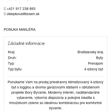
+421 917 238 893
oklepkova@bosen.sk
PONUKA MAKLÉRA
Základné informácie
Kraj:
Bratislavský kraj
Druh:
Byty
Typ:
Prenájom
Typ bytu:
4-izbový byt
Ponúkame Vám na predaj priestranný klimatizovaný 4-izbový
byt s loggiou a dvoma garážovými státiami v obľúbenom
projekte Bory Bývanie. Moderný interiér, nadštandardné
vybavenie, výborná dispozícia a pokojná lokalita s
množstvom zelene sú ideálnou kombináciou pre komfortné
bývanie.