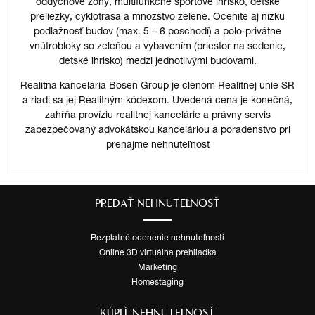
oddychové zóny, multifunkčné športové ihrisko, detské
preliezky, cyklotrasa a množstvo zelene. Oceníte aj nízku
podlažnosť budov (max. 5 – 6 poschodí) a polo-privátne
vnútrobloky so zeleňou a vybavením (priestor na sedenie,
detské ihrisko) medzi jednotlivými budovami.
Realitná kancelária Bosen Group je členom Realitnej únie SR
a riadi sa jej Realitným kódexom. Uvedená cena je konečná,
zahŕňa províziu realitnej kancelárie a právny servis
zabezpečovaný advokátskou kanceláriou a poradenstvo pri
prenájme nehnuteľnost
PREDAŤ NEHNUTEĽNOSŤ
Bezplatné ocenenie nehnuteľnosti
Online 3D virtuálna prehliadka
Marketing
Homestaging
KÚPIŤ NEHNUTEĽNOSŤ