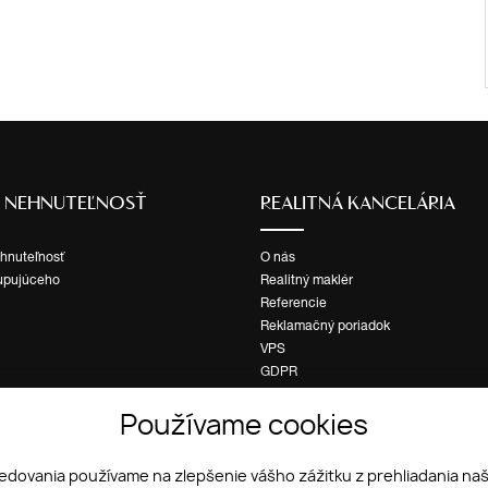
Ť NEHNUTEĽNOSŤ
REALITNÁ KANCELÁRIA
ehnuteľnosť
O nás
upujúceho
Realitný maklér
Referencie
Reklamačný poriadok
VPS
GDPR
Cookies
Používame cookies
ledovania používame na zlepšenie vášho zážitku z prehliadania na