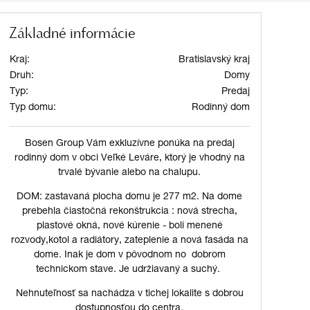
Základné informácie
Kraj:
Bratislavský kraj
Druh:
Domy
Typ:
Predaj
Typ domu:
Rodinný dom
Bosen Group Vám exkluzívne ponúka na predaj
rodinný dom v obci Veľké Leváre, ktorý je vhodný na
trvalé bývanie alebo na chalupu.
DOM: zastavaná plocha domu je 277 m2. Na dome
prebehla čiastočná rekonštrukcia : nová strecha,
plastové okná, nové kúrenie - boli menené
rozvody,kotol a radiátory, zateplenie a nová fasáda na
dome. Inak je dom v pôvodnom no dobrom
technickom stave. Je udržiavaný a suchý.
Nehnuteľnosť sa nachádza v tichej lokalite s dobrou
dostupnosťou do centra.