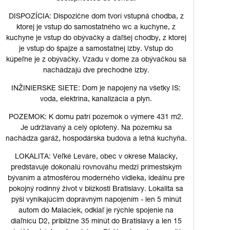
DISPOZÍCIA: Dispozične dom tvorí vstupná chodba, z
ktorej je vstup do samostatného wc a kuchyne, z
kuchyne je vstup do obývačky a ďaľšej chodby, z ktorej
je vstup do špajze a samostatnej izby. Vstup do
kúpeľne je z obývačky. Vzadu v dome za obývačkou sa
nachádzajú dve prechodné izby.
INŽINIERSKE SIETE: Dom je napojený na všetky IS:
voda, elektrina, kanalizácia a plyn.
POZEMOK: K domu patrí pozemok o výmere 431 m2.
Je udržiavaný a celý oplotený. Na pozemku sa
nachádza garáž, hospodárska budova a letná kuchyňa.
LOKALITA: Veľké Leváre, obec v okrese Malacky,
predstavuje dokonalú rovnováhu medzi prímestským
bývaním a atmosférou moderného vidieka, ideálnu pre
pokojný rodinný život v blízkosti Bratislavy. Lokalita sa
pýši vynikajúcim dopravným napojením - len 5 minút
autom do Malaciek, odkiaľ je rýchle spojenie na
diaľnicu D2, približne 35 minút do Bratislavy a len 15