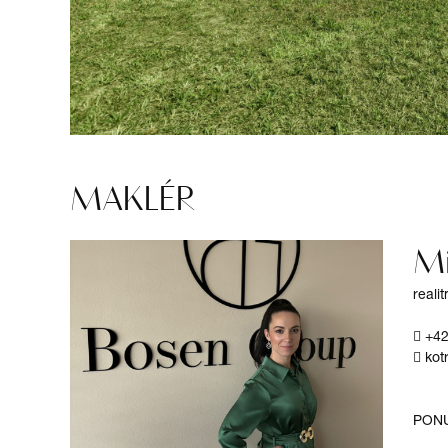
MAKLÉR
Mi
reali
+4
kot
PON