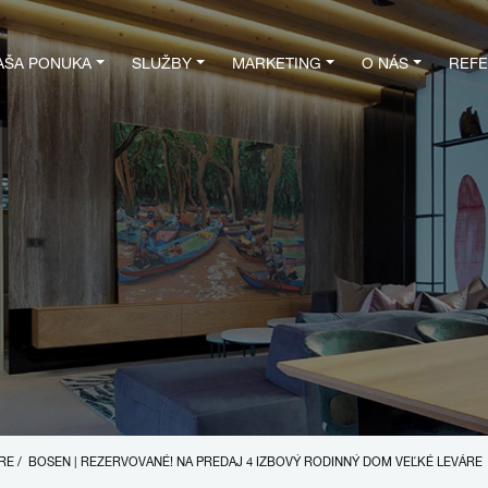
AŠA PONUKA
SLUŽBY
MARKETING
O NÁS
REFE
ÁRE
/
BOSEN | REZERVOVANÉ! NA PREDAJ 4 IZBOVÝ RODINNÝ DOM VEĽKÉ LEVÁRE