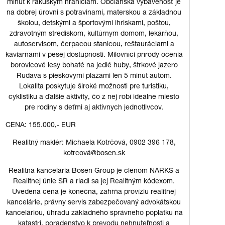
minút k rakúskym hraniciam. Občianska vybavenosť je
na dobrej úrovni s potravinami, materskou a základnou
školou, detskými a športovými ihriskami, poštou,
zdravotným strediskom, kultúrnym domom, lekárňou,
autoservisom, čerpacou stanicou, reštauráciami a
kaviarňami v pešej dostupnosti. Milovníci prírody ocenia
borovicové lesy bohaté na jedlé huby, štrkové jazero
Rudava s pieskovými plážami len 5 minút autom.
Lokalita poskytuje široké možnosti pre turistiku,
cyklistiku a ďalšie aktivity, čo z nej robí ideálne miesto
pre rodiny s deťmi aj aktívnych jednotlivcov.
CENA: 155.000,- EUR
Realitný maklér: Michaela Kotrčová, 0902 396 178,
kotrcová@bosen.sk
Realitná kancelária Bosen Group je členom NARKS a
Realitnej únie SR a riadi sa jej Realitným kódexom.
Uvedená cena je konečná, zahŕňa províziu realitnej
kancelárie, právny servis zabezpečovaný advokátskou
kanceláriou, úhradu základného správneho poplatku na
katastri, poradenstvo k prevodu nehnuteľnosti a