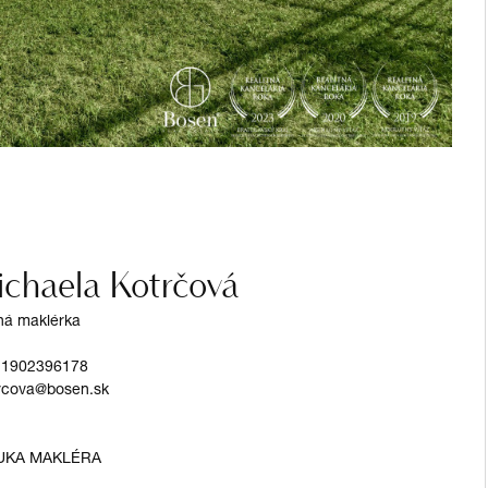
chaela Kotrčová
tná maklérka
21902396178
rcova@bosen.sk
UKA MAKLÉRA