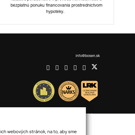
bezplatnú ponuku financovania prostredníctvom
hypotéky.
info@bosen.sk
šich webových stránok, na to, aby sme