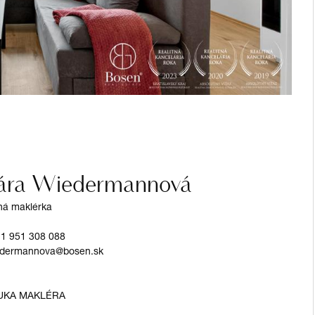
ára Wiedermannová
tná maklérka
1 951 308 088
dermannova@bosen.sk
UKA MAKLÉRA