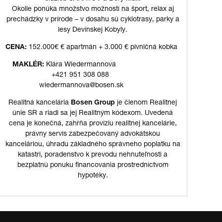
Okolie ponúka množstvo možností na šport, relax aj
prechádzky v prírode – v dosahu sú cyklotrasy, parky a
lesy Devínskej Kobyly.
CENA:
152.000€ € apartmán + 3.000 € pivničná kobka
MAKLÉR:
Klára Wiedermannová
+421 951 308 088
wiedermannova@bosen.sk
Realitná kancelária
Bosen Group
je členom Realitnej
únie SR a riadi sa jej Realitným kódexom. Uvedená
cena je konečná, zahŕňa províziu realitnej kancelárie,
právny servis zabezpečovaný advokátskou
kanceláriou, úhradu základného správneho poplatku na
katastri, poradenstvo k prevodu nehnuteľnosti a
bezplatnú ponuku financovania prostredníctvom
hypotéky.