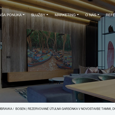
AŠA PONUKA
SLUŽBY
MARKETING
O NÁS
REFE
DÚBRAVKA
/
BOSEN | REZERVOVANÉ ÚTULNÁ GARSÓNKA V NOVOSTAVBE TAMMI, DÚ