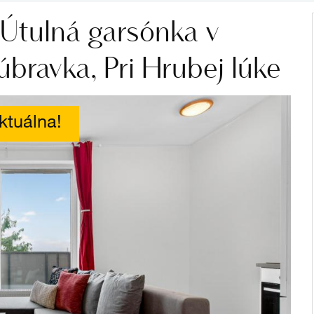
Útulná garsónka v
bravka, Pri Hrubej lúke
ktuálna!