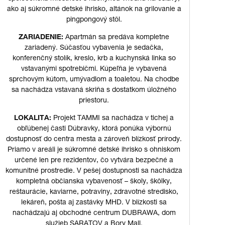
ako aj súkromné detské ihrisko, altánok na grilovanie a
pingpongový stôl.
ZARIADENIE:
Apartmán sa predáva kompletne
zariadený. Súčasťou vybavenia je sedačka,
konferenčný stolík, kreslo, krb a kuchynská linka so
vstavanými spotrebičmi. Kúpeľňa je vybavená
sprchovým kútom, umývadlom a toaletou. Na chodbe
sa nachádza vstavaná skriňa s dostatkom úložného
priestoru.
LOKALITA:
Projekt TAMMI sa nachádza v tichej a
obľúbenej časti Dúbravky, ktorá ponúka výbornú
dostupnosť do centra mesta a zároveň blízkosť prírody.
Priamo v areáli je súkromné detské ihrisko s ohniskom
určené len pre rezidentov, čo vytvára bezpečné a
komunitné prostredie. V pešej dostupnosti sa nachádza
kompletná občianska vybavenosť – školy, škôlky,
reštaurácie, kaviarne, potraviny, zdravotné stredisko,
lekáreň, pošta aj zastávky MHD. V blízkosti sa
nachádzajú aj obchodné centrum DUBRAWA, dom
služieb SARATOV a Bory Mall.