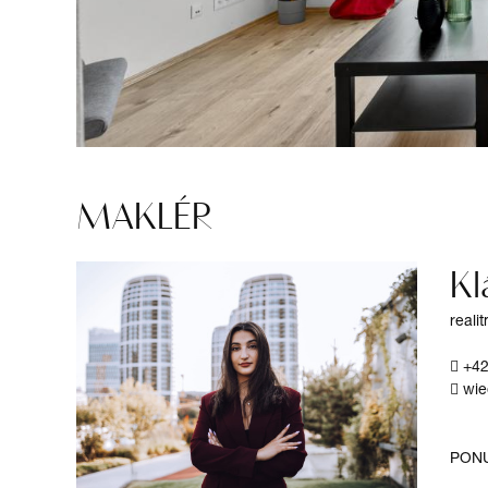
MAKLÉR
Kl
reali
+42
wie
PON