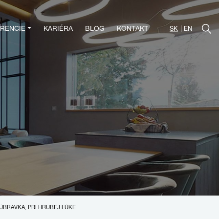
RENCIE
KARIÉRA
BLOG
KONTAKT
SK
EN
BRAVKA, PRI HRUBEJ LÚKE