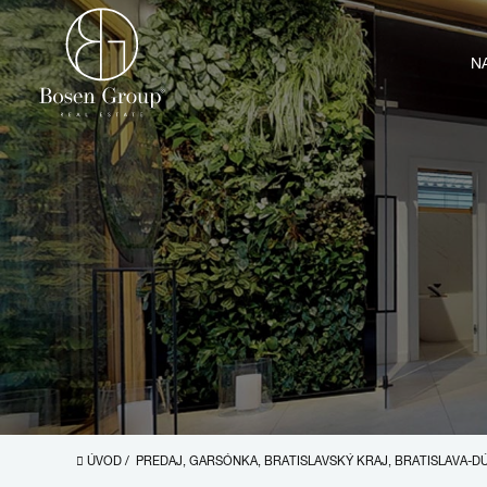
N
ÚVOD
/
PREDAJ, GARSÓNKA, BRATISLAVSKÝ KRAJ, BRATISLAVA-