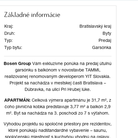
Základné informácie
Kraj:
Bratislavský kraj
Druh:
Byty
Typ:
Predaj
Typ bytu:
Garsónka
Bosen Group
Vám exkluzívne ponúka na predaj útulnú
garsónku s balkónom v novostavbe TAMMI,
realizovanej renomovaným developerom YIT Slovakia.
Projekt sa nachádza v mestskej časti Bratislava –
Dúbravka, na ulici Pri Hrubej lúke.
APARTMÁN:
Celková výmera apartmánu je 31,7 m², z
čoho pivničná kobka predstavuje 3,77 m² a balkón 2,9
m². Byt sa nachádza na 3. poschodí zo 7 s výťahom.
Výhodou projektu sú spoločné priestory pre rezidentov,
ktoré ponúkajú nadštandardné vybavenie – saunu,
spoločenskú miestnosť s kuchyňou vhodnú na oslavy,