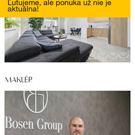
Ľutujeme, ale ponuka už nie je
aktuálna!
MAKLÉR