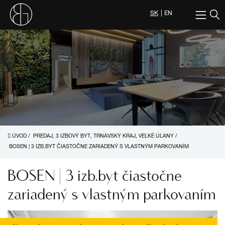
SK
EN
ÚVOD
/
PREDAJ, 3 IZBOVÝ BYT, TRNAVSKÝ KRAJ, VEĽKÉ ÚĽANY
/
BOSEN | 3 IZB.BYT ČIASTOČNE ZARIADENÝ S VLASTNÝM PARKOVANÍM
BOSEN | 3 izb.byt čiastočne
zariadený s vlastným parkovaním