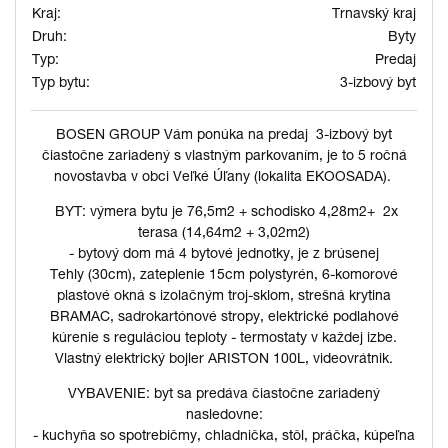
Kraj:
Trnavský kraj
Druh:
Byty
Typ:
Predaj
Typ bytu:
3-izbový byt
BOSEN GROUP Vám ponúka na predaj 3-izbový byt
čiastočne zariadený s vlastným parkovaním, je to 5 ročná
novostavba v obci Veľké Úľany (lokalita EKOOSADA).
BYT: výmera bytu je 76,5m2 + schodisko 4,28m2+ 2x
terasa (14,64m2 + 3,02m2)
- bytový dom má 4 bytové jednotky, je z brúsenej
Tehly (30cm), zateplenie 15cm polystyrén, 6-komorové
plastové okná s izolačným troj-sklom, strešná krytina
BRAMAC, sadrokartónové stropy, elektrické podlahové
kúrenie s reguláciou teploty - termostaty v každej izbe.
Vlastný elektrický bojler ARISTON 100L, videovrátnik.
VYBAVENIE: byt sa predáva čiastočne zariadený
nasledovne:
- kuchyňa so spotrebičmy, chladnička, stôl, práčka, kúpeľna