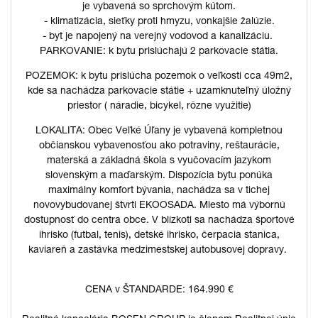
je vybavená so sprchovým kútom.
- klimatizácia, sieťky proti hmyzu, vonkajšie žalúzie.
- byt je napojený na verejný vodovod a kanalizáciu.
PARKOVANIE: k bytu prislúchajú 2 parkovacie státia.
POZEMOK: k bytu prislúcha pozemok o veľkosti cca 49m2,
kde sa nachádza parkovacie státie + uzamknuteľný úložný
priestor ( náradie, bicykel, rôzne využitie)
LOKALITA: Obec Veľké Úľany je vybavená kompletnou
občianskou vybavenosťou ako potraviny, reštaurácie,
materská a základná škola s vyučovacím jazykom
slovenským a maďarským. Dispozícia bytu ponúka
maximálny komfort bývania, nachádza sa v tichej
novovybudovanej štvrti EKOOSADA. Miesto má výbornú
dostupnosť do centra obce. V blízkoti sa nachádza športové
ihrisko (futbal, tenis), detské ihrisko, čerpacia stanica,
kaviareň a zastávka medzimestskej autobusovej dopravy.
CENA v ŠTANDARDE: 164.990 €