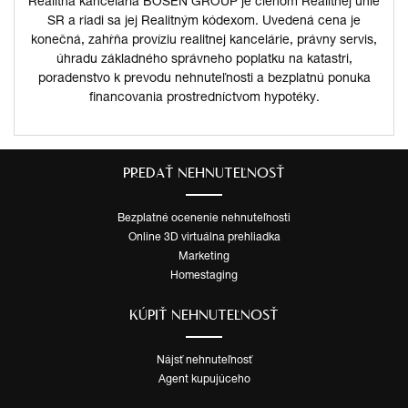
Realitná kancelária BOSEN GROUP je členom Realitnej únie
SR a riadi sa jej Realitným kódexom. Uvedená cena je
konečná, zahŕňa províziu realitnej kancelárie, právny servis,
úhradu základného správneho poplatku na katastri,
poradenstvo k prevodu nehnuteľnosti a bezplatnú ponuka
financovania prostredníctvom hypotéky.
PREDAŤ NEHNUTEĽNOSŤ
Bezplatné ocenenie nehnuteľnosti
Online 3D virtuálna prehliadka
Marketing
Homestaging
KÚPIŤ NEHNUTEĽNOSŤ
Nájsť nehnuteľnosť
Agent kupujúceho