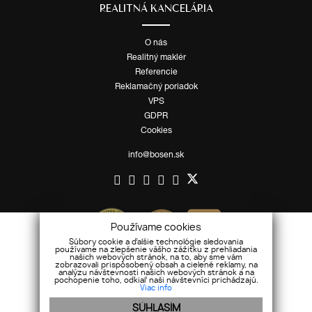
REALITNÁ KANCELÁRIA
O nás
Realitný maklér
Referencie
Reklamačný poriadok
VPS
GDPR
Cookies
info@bosen.sk
Používame cookies
Súbory cookie a ďalšie technológie sledovania
používame na zlepšenie vášho zážitku z prehliadania
našich webových stránok, na to, aby sme vám
zobrazovali prispôsobený obsah a cielené reklamy, na
analýzu návštevnosti našich webových stránok a na
pochopenie toho, odkiaľ naši návštevníci prichádzajú.
Viac info
SÚHLASÍM