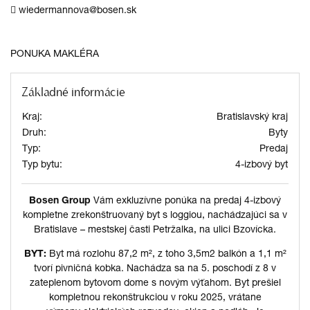
wiedermannova@bosen.sk
PONUKA MAKLÉRA
Základné informácie
Kraj:
Bratislavský kraj
Druh:
Byty
Typ:
Predaj
Typ bytu:
4-izbový byt
Bosen Group
Vám exkluzívne ponúka na predaj 4-izbový
kompletne zrekonštruovaný byt s loggiou, nachádzajúci sa v
Bratislave – mestskej časti Petržalka, na ulici Bzovícka.
BYT:
Byt má rozlohu 87,2 m², z toho 3,5m2 balkón a 1,1 m²
tvorí pivničná kobka. Nachádza sa na 5. poschodí z 8 v
zateplenom bytovom dome s novým výťahom. Byt prešiel
kompletnou rekonštrukciou v roku 2025, vrátane