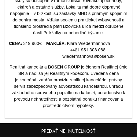
školy sú dostupné v rámci sídliska, rovnako aj obchody,
lekáreň a ostatné služby. Lokalita má dobré dopravné
napojenie – v blízkosti sú zastávky MHD s priamym spojením
do centra mesta. Vďaka spojeniu praktickej vybavenosti a
tichšieho prostredia patrí Bzovícka ulica medzi obľúbené
časti Petržalky na pohodlné bývanie.
CENA:
319 900€
MAKLÉR:
Klára Wiedermannová
+421 951 308 088
wiedermannova@bosen.sk
Realitná kancelária
BOSEN GROUP
je členom Realitnej únie
SR a riadi sa jej Realitným kódexom. Uvedená cena
je konečná, zahŕňa províziu realitnej kancelárie, právny
servis zabezpečovaný advokátskou kanceláriou, úhradu
základného správneho poplatku na katastri, poradenstvo k
prevodu nehnuteľnosti a bezplatnú ponuku financovania
prostredníctvom hypotéky.
PREDAŤ NEHNUTEĽNOSŤ