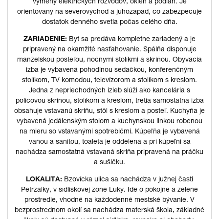
výmeny elektrických rozvodov, okien a podláh. Je
orientovaný na severovýchod a juhozápad, čo zabezpečuje
dostatok denného svetla počas celého dňa.
ZARIADENIE:
Byt sa predáva kompletne zariadený a je
pripravený na okamžité nasťahovanie. Spálňa disponuje
manželskou posteľou, nočnými stolíkmi a skriňou. Obývacia
izba je vybavená pohodlnou sedačkou, konferenčným
stolíkom, TV komodou, televízorom a stolíkom s kreslom.
Jedna z nepriechodných izieb slúži ako kancelária s
policovou skriňou, stolíkom a kreslom, tretia samostatná izba
obsahuje vstavanú skriňu, stôl s kreslom a posteľ. Kuchyňa je
vybavená jedálenským stolom a kuchynskou linkou robenou
na mieru so vstavanými spotrebičmi. Kúpeľňa je vybavená
vaňou a sanitou, toaleta je oddelená a pri kúpeľni sa
nachádza samostatná vstavaná skriňa pripravená na práčku
a sušičku.
LOKALITA:
Bzovícka ulica sa nachádza v južnej časti
Petržalky, v sídliskovej zóne Lúky. Ide o pokojné a zelené
prostredie, vhodné na každodenné mestské bývanie. V
bezprostrednom okolí sa nachádza materská škola, základné