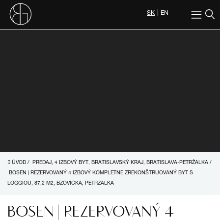
SK
EN
ÚVOD
/
PREDAJ, 4 IZBOVÝ BYT, BRATISLAVSKÝ KRAJ, BRATISLAVA-PETRŽALKA
/
BOSEN | REZERVOVANÝ 4 IZBOVÝ KOMPLETNE ZREKONŠTRUOVANÝ BYT S
LOGGIOU, 87,2 M2, BZOVÍCKA, PETRŽALKA
BOSEN | REZERVOVANÝ 4