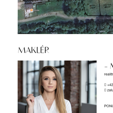
MAKLÉR
- 
reali
+42
zal
PON