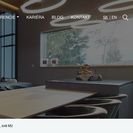
RENCIE
KARIÉRA
BLOG
KONTAKT
SK
EN
 648 M2