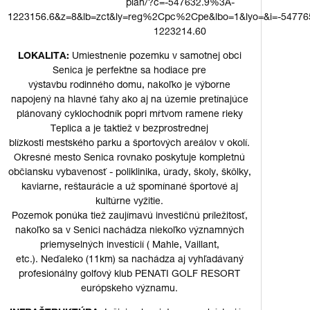
plan/?c=-547632.9%3A-
1223156.6&z=8&lb=zct&ly=reg%2Cpc%2Cpe&lbo=1&lyo=&i=-5477
1223214.60
LOKALITA:
Umiestnenie pozemku v samotnej obci
Senica je perfektne sa hodiace pre
výstavbu rodinného domu, nakoľko je výborne
napojený na hlavné ťahy ako aj na územie pretínajúce
plánovaný cyklochodník popri mŕtvom ramene rieky
Teplica a je taktiež v bezprostrednej
blízkosti mestského parku a športových areálov v okolí.
Okresné mesto Senica rovnako poskytuje kompletnú
občiansku vybavenosť - poliklinika, úrady, školy, škôlky,
kaviarne, reštaurácie a už spomínané športové aj
kultúrne vyžitie.
Pozemok ponúka tiež zaujímavú investičnú príležitosť,
nakoľko sa v Senici nachádza niekoľko významných
priemyselných investícií ( Mahle, Vaillant,
etc.). Neďaleko (11km) sa nachádza aj vyhľadávaný
profesionálny golfový klub PENATI GOLF RESORT
európskeho významu.