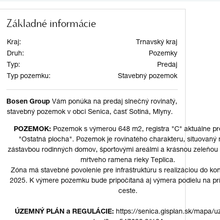
Základné informácie
Kraj:
Trnavský kraj
Druh:
Pozemky
Typ:
Predaj
Typ pozemku:
Stavebný pozemok
Bosen Group
Vám ponúka na predaj slnečný rovinatý,
stavebný pozemok v obci Senica, časť Sotiná, Mlyny.
POZEMOK:
Pozemok s výmerou 648 m2, registra "C" aktuálne p
"Ostatná plocha". Pozemok je rovinatého charakteru, situovaný
zástavbou rodinných domov, športovými areálmi a krásnou zeleňou 
mŕtveho ramena rieky Teplica.
Zóna má stavebné povolenie pre infraštruktúru s realizáciou do ko
2025. K výmere pozemku bude pripočítaná aj výmera podielu na prí
ceste.
ÚZEMNÝ PLÁN a REGULÁCIE:
https://senica.gisplan.sk/mapa/