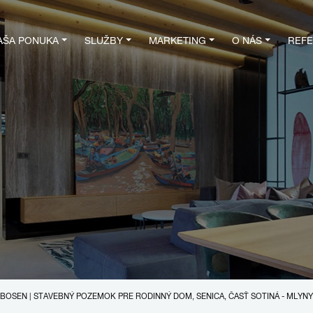
AŠA PONUKA
SLUŽBY
MARKETING
O NÁS
REFE
BOSEN | STAVEBNÝ POZEMOK PRE RODINNÝ DOM, SENICA, ČASŤ SOTINÁ - MLYNY,