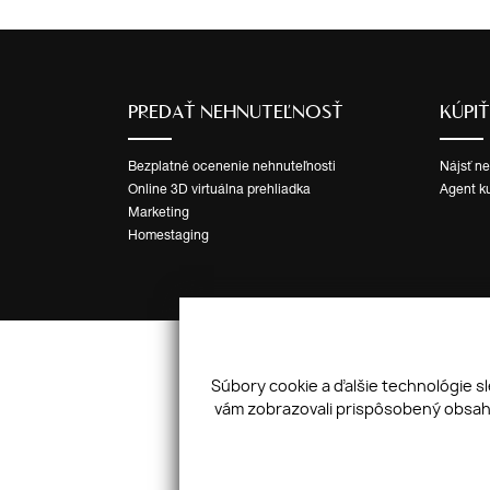
PREDAŤ NEHNUTEĽNOSŤ
KÚPI
Bezplatné ocenenie nehnuteľnosti
Nájsť n
Online 3D virtuálna prehliadka
Agent k
Marketing
Homestaging
Súbory cookie a ďalšie technológie s
vám zobrazovali prispôsobený obsah 
Mapa stránok
|
Ochrana osobných údajov