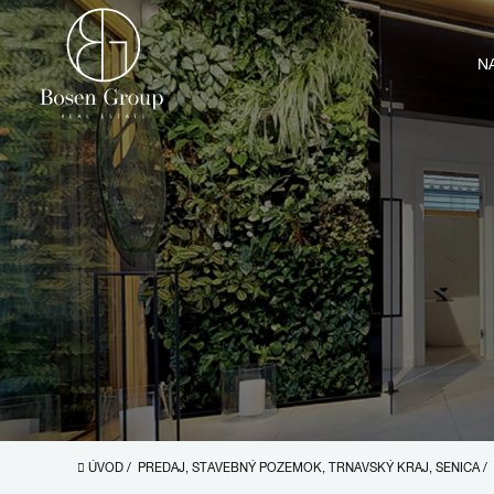
N
ÚVOD
/
PREDAJ, STAVEBNÝ POZEMOK, TRNAVSKÝ KRAJ, SENICA
/