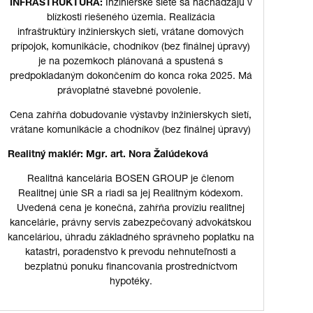
INFRAŠTRUKTÚRA:
Inžinierske siete sa nachádzajú v
blízkosti riešeného územia. Realizácia
infraštruktúry inžinierskych sietí, vrátane domových
prípojok, komunikácie, chodníkov (bez finálnej úpravy)
je na pozemkoch plánovaná a spustená s
predpokladaným dokončením do konca roka 2025. Má
právoplatné stavebné povolenie.
Cena zahŕňa dobudovanie výstavby inžinierskych sietí,
vrátane komunikácie a chodníkov (bez finálnej úpravy)
Realitný maklér: Mgr. art. Nora Žalúdeková
Realitná kancelária BOSEN GROUP je členom
Realitnej únie SR a riadi sa jej Realitným kódexom.
Uvedená cena je konečná, zahŕňa províziu realitnej
kancelárie, právny servis zabezpečovaný advokátskou
kanceláriou, úhradu základného správneho poplatku na
katastri, poradenstvo k prevodu nehnuteľnosti a
bezplatnú ponuku financovania prostredníctvom
hypotéky.