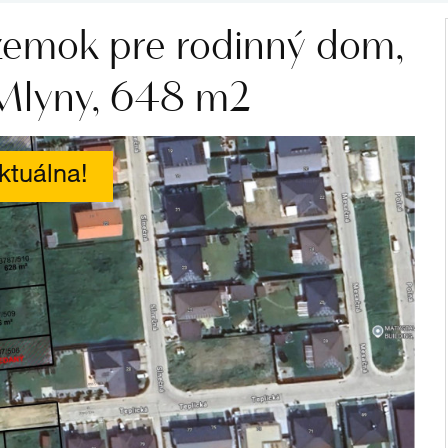
zemok pre rodinný dom,
 Mlyny, 648 m2
ktuálna!