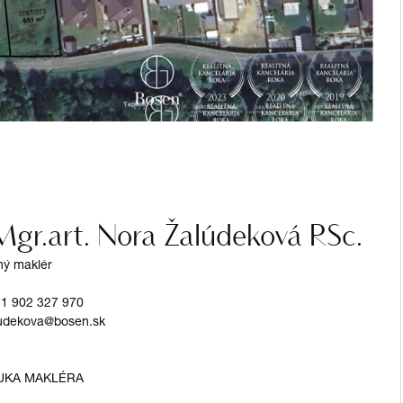
Mgr.art. Nora Žalúdeková RSc.
tný maklér
1 902 327 970
udekova@bosen.sk
UKA MAKLÉRA