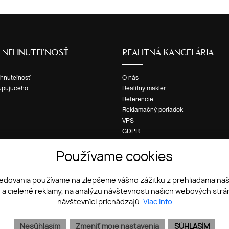
Ť NEHNUTEĽNOSŤ
REALITNÁ KANCELÁRIA
ehnuteľnosť
O nás
upujúceho
Realitný maklér
Referencie
Reklamačný poriadok
VPS
GDPR
Cookies
Používame cookies
ledovania používame na zlepšenie vášho zážitku z prehliadania na
a cielené reklamy, na analýzu návštevnosti našich webových strán
návštevníci prichádzajú.
Viac info
Nesúhlasím
Zmeniť moje nastavenia
SÚHLASÍM