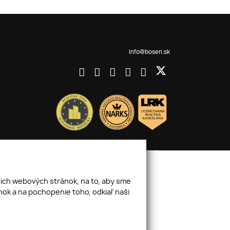
info@bosen.sk
šich webových stránok, na to, aby sme
ok a na pochopenie toho, odkiaľ naši
webex.digital
-
REALVIA.sk