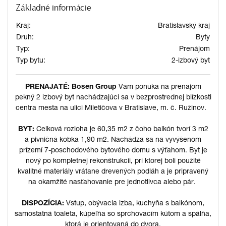
Základné informácie
Kraj:
Bratislavský kraj
Druh:
Byty
Typ:
Prenájom
Typ bytu:
2-izbový byt
PRENAJATÉ: Bosen Group
Vám ponúka na prenájom
pekný 2 izbový byt nachádzajúci sa v bezprostrednej blízkosti
centra mesta na ulici Miletičova v Bratislave, m. č. Ružinov.
BYT:
Celková rozloha je 60,35 m2 z čoho balkón tvorí 3 m2
a pivničná kobka 1,90 m2. Nachádza sa na vyvýšenom
prízemí 7-poschodového bytového domu s výťahom. Byt je
nový po kompletnej rekonštrukcii, pri ktorej boli použité
kvalitné materiály vrátane drevených podláh a je pripravený
na okamžité nasťahovanie pre jednotlivca alebo pár.
DISPOZÍCIA:
Vstup, obývacia izba, kuchyňa s balkónom,
samostatná toaleta, kúpeľňa so sprchovacím kútom a spálňa,
ktorá je orientovaná do dvora.