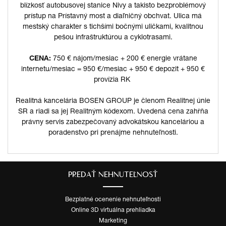
blízkosť autobusovej stanice Nivy a takisto bezproblémový
prístup na Prístavný most a diaľničný obchvat. Ulica má
mestský charakter s tichšími bočnými uličkami, kvalitnou
pešou infraštruktúrou a cyklotrasami.
CENA:
750 € nájom/mesiac + 200 € energie vrátane
internetu/mesiac = 950 €/mesiac + 950 € depozit + 950 €
provízia RK
Realitná kancelária BOSEN GROUP je členom Realitnej únie
SR a riadi sa jej Realitným kódexom. Uvedená cena zahŕňa
právny servis zabezpečovaný advokátskou kanceláriou a
poradenstvo pri prenájme nehnuteľnosti.
PREDAŤ NEHNUTEĽNOSŤ
Bezplatné ocenenie nehnuteľnosti
Online 3D virtuálna prehliadka
Marketing