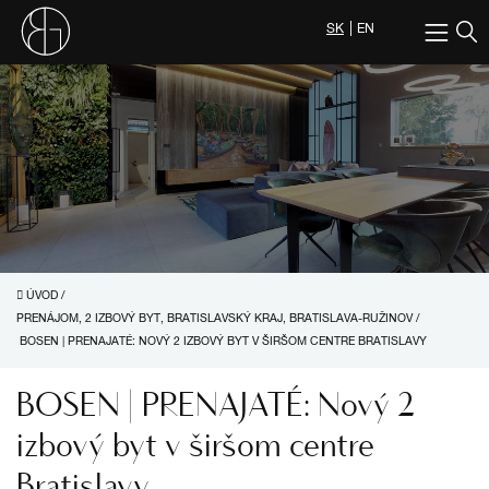
SK
EN
ÚVOD
/
PRENÁJOM, 2 IZBOVÝ BYT, BRATISLAVSKÝ KRAJ, BRATISLAVA-RUŽINOV
/
BOSEN | PRENAJATÉ: NOVÝ 2 IZBOVÝ BYT V ŠIRŠOM CENTRE BRATISLAVY
BOSEN | PRENAJATÉ: Nový 2
izbový byt v širšom centre
Bratislavy