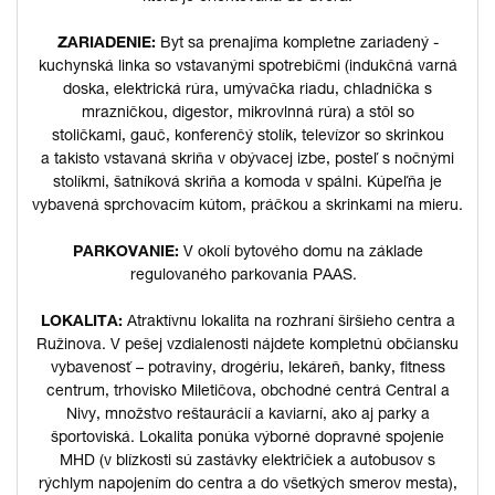
ZARIADENIE:
Byt sa prenajíma kompletne zariadený -
kuchynská linka so vstavanými spotrebičmi (indukčná varná
doska, elektrická rúra, umývačka riadu, chladnička s
mrazničkou, digestor, mikrovlnná rúra) a stôl so
stoličkami, gauč, konferenčý stolík, televízor so skrinkou
a takisto vstavaná skriňa v obývacej izbe, posteľ s nočnými
stolíkmi, šatníková skriňa a komoda v spálni. Kúpeľňa je
vybavená sprchovacím kútom, práčkou a skrinkami na mieru.
PARKOVANIE:
V okolí bytového domu na základe
regulovaného parkovania PAAS.
LOKALITA:
Atraktívnu lokalita na rozhraní širšieho centra a
Ružinova. V pešej vzdialenosti nájdete kompletnú občiansku
vybavenosť – potraviny, drogériu, lekáreň, banky, fitness
centrum, trhovisko Miletičova, obchodné centrá Central a
Nivy, množstvo reštaurácií a kaviarní, ako aj parky a
športoviská. Lokalita ponúka výborné dopravné spojenie
MHD (v blízkosti sú zastávky električiek a autobusov s
rýchlym napojením do centra a do všetkých smerov mesta),