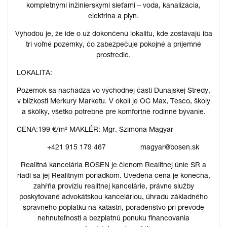
kompletnými inžinierskymi sieťami – voda, kanalizácia,
elektrina a plyn.
Výhodou je, že ide o už dokončenú lokalitu, kde zostávajú iba
tri voľné pozemky, čo zabezpečuje pokojné a príjemné
prostredie.
LOKALITA:
Pozemok sa nachádza vo východnej časti Dunajskej Stredy,
v blízkosti Merkury Marketu. V okolí je OC Max, Tesco, školy
a škôlky, všetko potrebné pre komfortné rodinné bývanie.
CENA:
199 €/m²
MAKLÉR: Mgr. Szimóna Magyar
‪+421 915 179 467
magyar@bosen.sk
Realitná kancelária BOSEN je členom Realitnej únie SR a
riadi sa jej Realitným poriadkom. Uvedená cena je konečná,
zahŕňa províziu realitnej kancelárie, právne služby
poskytované advokátskou kanceláriou, úhradu základného
správneho poplatku na katastri, poradenstvo pri prevode
nehnuteľnosti a bezplatnú ponuku financovania