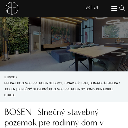
SK
EN
ÚVOD
/
PREDAJ, POZEMOK PRE RODINNÉ DOMY, TRNAVSKÝ KRAJ, DUNAJSKÁ STREDA
/
BOSEN | SLNEČNÝ STAVEBNÝ POZEMOK PRE RODINNÝ DOM V DUNAJSKEJ
STREDE
BOSEN | Slnečný stavebný
pozemok pre rodinný dom v