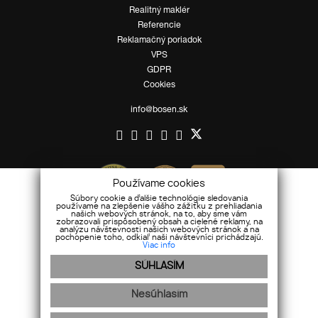
Realitný maklér
Referencie
Reklamačný poriadok
VPS
GDPR
Cookies
info@bosen.sk
Používame cookies
Súbory cookie a ďalšie technológie sledovania
používame na zlepšenie vášho zážitku z prehliadania
našich webových stránok, na to, aby sme vám
zobrazovali prispôsobený obsah a cielené reklamy, na
analýzu návštevnosti našich webových stránok a na
pochopenie toho, odkiaľ naši návštevníci prichádzajú.
Viac info
SÚHLASÍM
Nesúhlasím
Mapa stránok
|
Ochrana osobných údajov