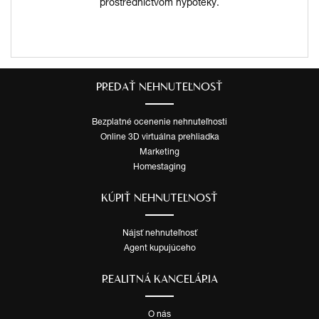
prostredníctvom hypotéky.
PREDAŤ NEHNUTEĽNOSŤ
Bezplatné ocenenie nehnuteľnosti
Online 3D virtuálna prehliadka
Marketing
Homestaging
KÚPIŤ NEHNUTEĽNOSŤ
Nájsť nehnuteľnosť
Agent kupujúceho
REALITNÁ KANCELÁRIA
O nás