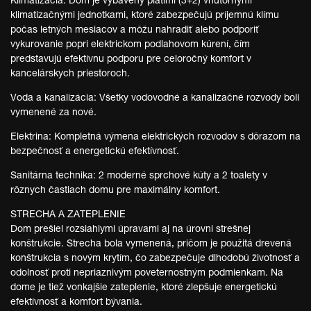
Klimatizácia: Dom je vybavený piatimi (3+2) vnútornými
klimatizačnými jednotkami, ktoré zabezpečujú príjemnú klímu
počas letných mesiacov a môžu nahradiť alebo podporiť
vykurovanie popri elektrickom podlahovom kúrení, čím
predstavujú efektívnu podporu pre celoročný komfort v
kancelárskych priestoroch.
Voda a kanalizácia: Všetky vodovodné a kanalizačné rozvody boli
vymenené za nové.
Elektrina: Kompletná výmena elektrických rozvodov s dôrazom na
bezpečnosť a energetickú efektívnosť.
Sanitárna technika: 2 moderné sprchové kúty a 2 toalety v
rôznych častiach domu pre maximálny komfort.
STRECHA A ZATEPLENIE
Dom prešiel rozsiahlymi úpravami aj na úrovni strešnej
konštrukcie. Strecha bola vymenená, pričom je použitá drevená
konštrukcia s novým krytím, čo zabezpečuje dlhodobú životnosť a
odolnosť proti nepriaznivým poveternostným podmienkam. Na
dome je tiež vonkajšie zateplenie, ktoré zlepšuje energetickú
efektívnosť a komfort bývania.