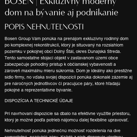
BOSEN | Exkluzívny moderný
dom na bývanie aj podnikanie
POPIS NEHNUTEĽNOSTI
Bosen Group Vám ponúka na prenájom exkluzívny rodinný dom
po komplexnej rekonštrukcii, ktorý je situovaný na rozsiahlom
pozemku v pokojnej obci Dolný Štál, okres Dunajská Streda.
Tento samostatne stojaci objekt v zastavanom území obce
zabezpečuje pohodlný prístup k občianskej vybavenosti a
zároveň maximálnu mieru súkromia. Dom je ideálny ako prestížne
sídlo firmy, no vďaka svojej dispozícii ponúka dokonalé zázemie aj
pre náročných jednotlivcov či pracujúce páry, ktoré hľadajú
pokojné a reprezentatívne bývanie.
DISPOZÍCIA A TECHNICKÉ ÚDAJE
Pri navrhovaní dispozície sa dbalo na efektívne využitie priestoru,
ktorý je možné podľa potrieb nájomcu ďalej flexibilne upravovať.
Nehnuteľnosť ponúka jedinečnú možnosť rozdelenia na dve