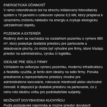
ENERGETICKÁ ÚČINNOSŤ
V rámci rekonštrukcie bol na strechu inštalovaný fotovoltaický
systém s 19 panelmi o celkovom výkone 9,5 kW, ktorý prispieva k
výraznému zníženiu nákladov na energiu a zvyšuje ekologickú
udržateľnosť objektu.
POZEMOK A EXTERIÉR
Rodinný dom sa nachádza na rozsiahlom pozemku o výmere 885
m², ktorý poskytuje dostatok priestoru pre parkovanie a
skladovacie plochy, čo môže byť výhodné pre firmy, ktoré hľadajú
priestor na administratívu, výrobu či logistiku.
IDEÁLNE PRE SÍDLO FIRMY
Vzhľadom na veľkorysú výmeru pozemku, modernú infraštruktúru
a flexibilitu využitia, je tento dom ideálny na sídlo firmy. Ponúka
priestranné a reprezentatívne priestory vhodné pre
administratívne kancelárie, rokovacie miestnosti alebo obchodné
činnosti. K dispozícii je dostatok priestoru na parkovanie, čo z
neho robí ideálnu voľbu pre podnikateľské subjekty.
MOŽNOSŤ DOVYBAVENIA KUCHYŇOU
Podľa požiadaviek nájomníka je možné priestor dovybaviť