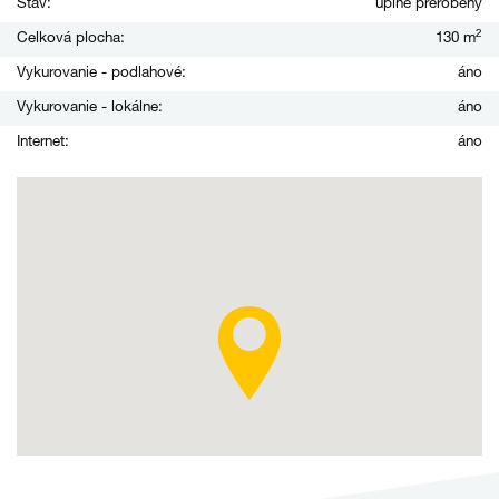
Stav:
úplne prerobený
2
Celková plocha:
130 m
Vykurovanie - podlahové:
áno
Vykurovanie - lokálne:
áno
Internet:
áno