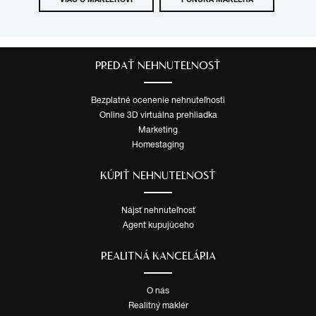
VIAC O MAKLÉROVI
PONUKA MAKLÉRA
PREDAŤ NEHNUTEĽNOSŤ
Bezplatné ocenenie nehnuteľnosti
Online 3D virtuálna prehliadka
Marketing
Homestaging
KÚPIŤ NEHNUTEĽNOSŤ
Nájsť nehnuteľnosť
Agent kupujúceho
REALITNÁ KANCELÁRIA
O nás
Realitný maklér