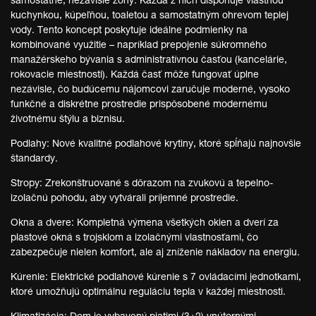
samostatné, nezávislé zóny. Každá z nich disponuje vlastnou
kuchynkou, kúpeľňou, toaletou a samostatným ohrevom teplej
vody. Tento koncept poskytuje ideálne podmienky na
kombinované využitie – napríklad prepojenie súkromného
manažérskeho bývania s administratívnou časťou (kancelárie,
rokovacie miestnosti). Každá časť môže fungovať úplne
nezávisle, čo budúcemu nájomcovi zaručuje moderné, vysoko
funkčné a diskrétne prostredie prispôsobené modernému
životnému štýlu a biznisu.
Podlahy: Nové kvalitné podlahové krytiny, ktoré spĺňajú najnovšie
štandardy.
Stropy: Zrekonštruované s dôrazom na zvukovú a tepelno-
izolačnú pohodu, aby vytvárali príjemné prostredie.
Okna a dvere: Kompletná výmena všetkých okien a dverí za
plastové okná s trojsklom a izolačnými vlastnosťami, čo
zabezpečuje nielen komfort, ale aj zníženie nákladov na energiu.
Kúrenie: Elektrické podlahové kúrenie s 7 ovládacími jednotkami,
ktoré umožňujú optimálnu reguláciu tepla v každej miestnosti.