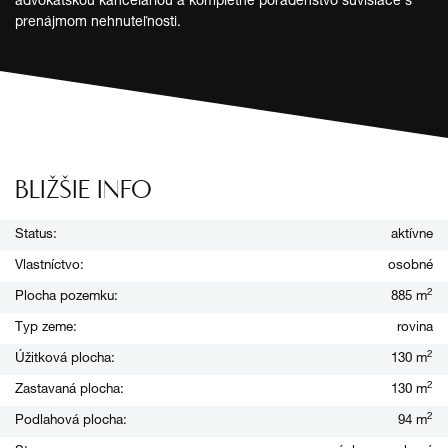
advokátskou kanceláriou a kompletné poradenstvo súvisiace s
prenájmom nehnuteľnosti.
BLIŽŠIE INFO
Status:
aktívne
Vlastníctvo:
osobné
2
Plocha pozemku:
885 m
Typ zeme:
rovina
2
Úžitková plocha:
130 m
2
Zastavaná plocha:
130 m
2
Podlahová plocha:
94 m