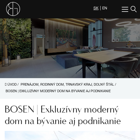
SK
EN
ÚVOD
/
PRENÁJOM, RODINNÝ DOM, TRNAVSKÝ KRAJ, DOLNÝ ŠTÁL
/
BOSEN | EXKLUZÍVNY MODERNÝ DOM NA BÝVANIE AJ PODNIKANIE
BOSEN | Exkluzívny moderný
dom na bývanie aj podnikanie