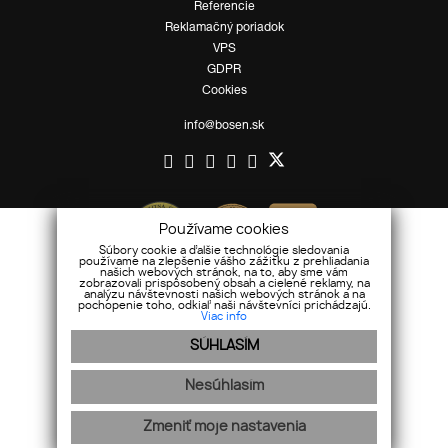
Referencie
Reklamačný poriadok
VPS
GDPR
Cookies
info@bosen.sk
Používame cookies
Súbory cookie a ďalšie technológie sledovania
používame na zlepšenie vášho zážitku z prehliadania
našich webových stránok, na to, aby sme vám
zobrazovali prispôsobený obsah a cielené reklamy, na
analýzu návštevnosti našich webových stránok a na
pochopenie toho, odkiaľ naši návštevníci prichádzajú.
Viac info
SÚHLASÍM
Nesúhlasím
Mapa stránok
|
Ochrana osobných údajov
Zmeniť moje nastavenia
webex.digital
-
REALVIA.sk