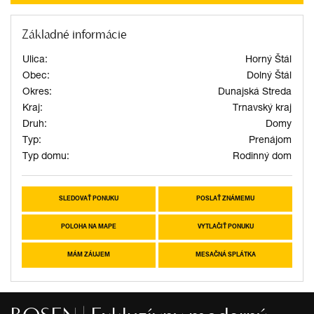
Základné informácie
Ulica:
Horný Štál
Obec:
Dolný Štál
Okres:
Dunajská Streda
Kraj:
Trnavský kraj
Druh:
Domy
Typ:
Prenájom
Typ domu:
Rodinný dom
SLEDOVAŤ PONUKU
POSLAŤ ZNÁMEMU
POLOHA NA MAPE
VYTLAČIŤ PONUKU
MÁM ZÁUJEM
MESAČNÁ SPLÁTKA