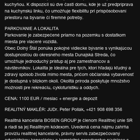
kuchyňou. K dispozícii sú dve časti domu, kde je už predpríprava
na kuchynskú linku, čo umožňuje flexibilitu pri prispôsobovaní
priestoru na bývanie či firemné potreby.
PARKOVANIE A LOKALITA
Parkovanie je zabezpečené priamo na pozemku s dostatkom
miesta pre viaceré vozidlá.
Obec Dolný Štál ponúka pokojné vidiecke bývanie s vynikajúcou
dostupnosťou do okresného mesta Dunajská Streda, čo
umožňuje jednoduchý prístup aj pre zamestnancov a
návštevníkov. Lokalita je ideálna pre tých, ktorí hľadajú kľudný a
zdravý spôsob života mimo mesta, pričom občianska vybavenosť
je dostupná v blízkom okolí. Okolitá príroda poskytuje množstvo
možností pre rekreáciu, cykloturistiku a oddych.
CENA: 1100 EUR / mesiac + energie a depozit
REALITNÝ MAKLÉR: JUDr. Peter Pollák, +421 908 698 356
Realitná kancelária BOSEN GROUP je členom Realitnej únie SR
a riadi sa jej Realitným kódexom. Uvedená cena nájmu zahŕňa
províziu realitnej kancelárie, právny servis zabezpečovaný