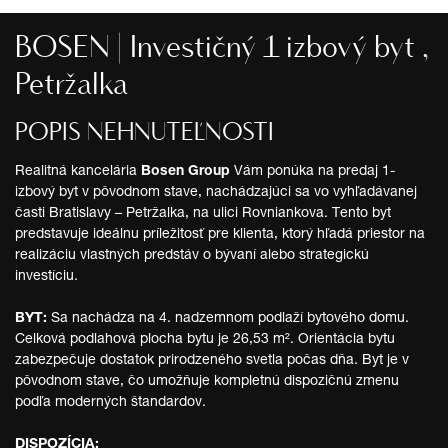
BOSEN | Investičný 1 izbový byt ,
Petržalka
POPIS NEHNUTEĽNOSTI
Realitná kancelária
Bosen Group
Vám ponúka na predaj 1-
izbový byt v pôvodnom stave, nachádzajúci sa vo vyhľadávanej
časti Bratislavy – Petržalka, na ulici Rovniankova. Tento byt
predstavuje ideálnu príležitosť pre klienta, ktorý hľadá priestor na
realizáciu vlastných predstáv o bývaní alebo strategickú
investíciu.
BYT:
Sa nachádza na 4. nadzemnom podlaží bytového domu.
Celková podlahová plocha bytu je 26,53 m². Orientácia bytu
zabezpečuje dostatok prirodzeného svetla počas dňa. Byt je v
pôvodnom stave, čo umožňuje kompletnú dispozičnú zmenu
podľa moderných štandardov.
DISPOZÍCIA: