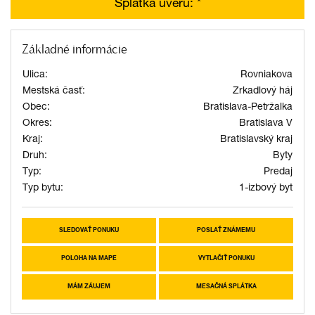
Splátka úveru:
*
Základné informácie
Ulica:
Rovniakova
Mestská časť:
Zrkadlový háj
Obec:
Bratislava-Petržalka
Okres:
Bratislava V
Kraj:
Bratislavský kraj
Druh:
Byty
Typ:
Predaj
Typ bytu:
1-izbový byt
SLEDOVAŤ PONUKU
POSLAŤ ZNÁMEMU
POLOHA NA MAPE
VYTLAČIŤ PONUKU
MÁM ZÁUJEM
MESAČNÁ SPLÁTKA