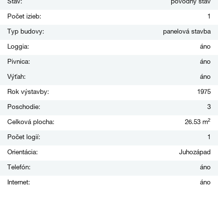
Stav:
pôvodný stav
Počet izieb:
1
Typ budovy:
panelová stavba
Loggia:
áno
Pivnica:
áno
Výťah:
áno
Rok výstavby:
1975
Poschodie:
3
2
Celková plocha:
26.53 m
Počet logií:
1
Orientácia:
Juhozápad
Telefón:
áno
Internet:
áno