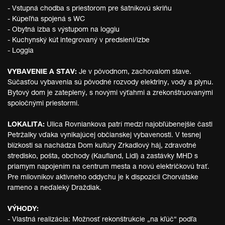
- Vstupná chodba s priestorom pre šatníkovú skriňu
- Kúpeľňa spojená s WC
- Obytná izba s výstupom na loggiu
- Kuchynský kút integrovaný v predsieni/izbe
- Loggia
VYBAVENIE A STAV:
Je v pôvodnom, zachovalom stave.
Súčasťou vybavenia sú pôvodné rozvody elektriny, vody a plynu.
Bytový dom je zateplený, s novými výťahmi a zrekonštruovanými
spoločnými priestormi.
LOKALITA:
Ulica Rovniankova patrí medzi najobľúbenejšie časti
Petržalky vďaka vynikajúcej občianskej vybavenosti. V tesnej
blízkosti sa nachádza Dom kultúry Zrkadlový háj, zdravotné
stredisko, pošta, obchody (Kaufland, Lidl) a zastávky MHD s
priamym napojením na centrum mesta a novú električkovú trať.
Pre milovníkov aktívneho oddychu je k dispozícii Chorvátske
rameno a neďaleký Draždiak.
VÝHODY:
- Vlastná realizácia: Možnosť rekonštrukcie „na kľúč“ podľa