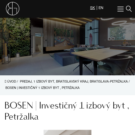
SK
EN
ÚVOD
/
PREDAJ, 1 IZBOVÝ BYT, BRATISLAVSKÝ KRAJ, BRATISLAVA-PETRŽALKA
/
BOSEN | INVESTIČNÝ 1 IZBOVÝ BYT , PETRŽALKA
BOSEN | Investičný 1 izbový byt ,
Petržalka