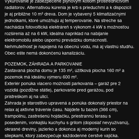
Vykurovanie je zabezpečené plynovým kotlom prostredníctvom
radiátorov. Alternatívou kúrenia je krb s prieduchmi a k dispozícii
je aj približne 10 m³ dreva. Dom je vybavený 5 klimatizačnými
jednotkami, ktoré umožňujú aj temperovanie. Na streche sa
nachádza fotovoltická elektráreň s výkonom 4 kW s možnosťou
rozšírenia až na 6 kW, ideálna napríklad na nabíjanie
elektromobilu alebo úspornú prevádzku domácnosti.
Nehmuteľnosť je napojená na obecnú vodu, má aj vlastnú studňu.
Obec ešte nemá dokončenú kanalizáciu.
POZEMOK, ZÁHRADA A PARKOVANIE
Zastavaná plocha domu je 135 m², úžitková plocha 160 m² a
pozemok má ideálnu výmeru 600 m².
Exteriér ponúka viacero možností parkovania – garáž pre 2
vozidlá (pozdĺžne státie), parkovanie pred garážou, pod
prístreškom aj na ulici.
Záhrada je starostlivo upravená a ponúka dokonalý priestor na
relax aj aktívne trávenie času. Nájdete tu bazén (366 cm),
trampolínu, zastrešenú hojdačku, priestrannú terasu s
posedením, vonkajšiu kuchyňu s grilom (doposiaľ nevyužívanú),
okrasné dreviny, jazierko a dokonca aj moderný kurín so
sliepkami, ktorý zabezpečuje každodenné čerstvé vajíčka.