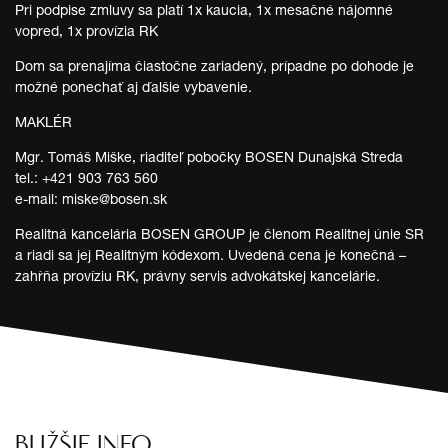
Pri podpise zmluvy sa platí 1x kaucia, 1x mesačné nájomné
vopred, 1x provízia RK
Dom sa prenajíma čiastočne zariadený, prípadne po dohode je
možné ponechať aj ďalšie vybavenie.
MAKLÉR
Mgr. Tomáš Miške, riaditeľ pobočky BOSEN Dunajská Streda
tel.: +421 903 763 560
e-mail: miske@bosen.sk
Realitná kancelária BOSEN GROUP je členom Realitnej únie SR
a riadi sa jej Realitným kódexom. Uvedená cena je konečná –
zahŕňa províziu RK, právny servis advokátskej kancelárie.
BLIŽŠIE INFO