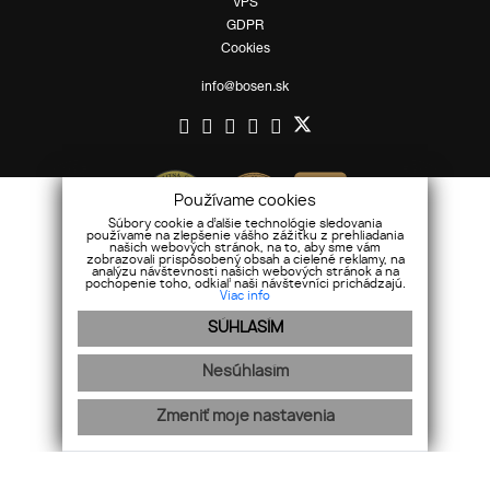
VPS
GDPR
Cookies
info@bosen.sk
Používame cookies
Súbory cookie a ďalšie technológie sledovania
používame na zlepšenie vášho zážitku z prehliadania
našich webových stránok, na to, aby sme vám
zobrazovali prispôsobený obsah a cielené reklamy, na
analýzu návštevnosti našich webových stránok a na
pochopenie toho, odkiaľ naši návštevníci prichádzajú.
Viac info
SÚHLASÍM
Nesúhlasím
Mapa stránok
|
Ochrana osobných údajov
Zmeniť moje nastavenia
webex.digital
-
REALVIA.sk