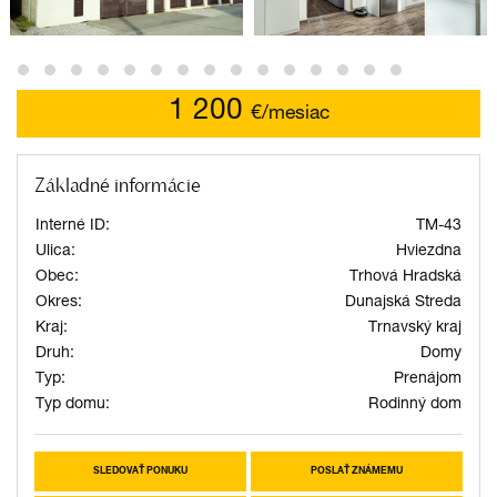
1 200
€/mesiac
Základné informácie
Interné ID:
TM-43
Ulica:
Hviezdna
Obec:
Trhová Hradská
Okres:
Dunajská Streda
Kraj:
Trnavský kraj
Druh:
Domy
Typ:
Prenájom
Typ domu:
Rodinný dom
SLEDOVAŤ PONUKU
POSLAŤ ZNÁMEMU