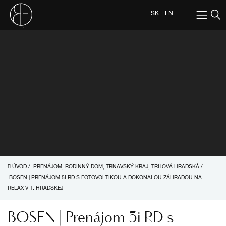
SK
EN
ÚVOD
/
PRENÁJOM, RODINNÝ DOM, TRNAVSKÝ KRAJ, TRHOVÁ HRADSKÁ
/
BOSEN | PRENÁJOM 5I RD S FOTOVOLTIKOU A DOKONALOU ZÁHRADOU NA
RELAX V T. HRADSKEJ
BOSEN | Prenájom 5i RD s