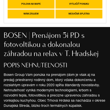
POLOHA NA MAPE
VYTLAČIŤ PONUKU
MÁM ZÁUJEM
MESAČNÁ SPLÁTKA
BOSEN | Prenájom 5i RD s
fotovoltikou a dokonalou
záhradou na relax v T. Hradskej
POPIS NEHNUTEĽNOSTI
Bosen Group Vám ponúka na prenájom (dom je však aj na
predaj) priestranný rodinný dom, ktorý vďaka dokončeniu a
rozsiahlym úpravám v roku 2020 spĺňa štandardy novostavby.
Nehnuteľnosť vyniká modernými technológiami, krbom s
rozvodmi tepla, fotovoltikou a precízne upravenou záhradou s
vonkajšou kuchyňou. Obec Trhová Hrdská sa nachádza v okrese
Dunajská Streda, blízko troch termálnych kúpalísk.