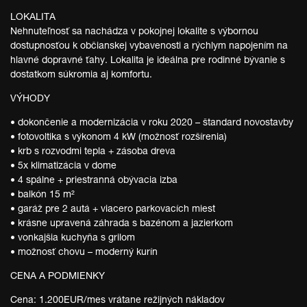
LOKALITA
Nehnuteľnosť sa nachádza v pokojnej lokalite s výbornou
dostupnosťou k občianskej vybavenosti a rýchlym napojením na
hlavné dopravné ťahy. Lokalita je ideálna pre rodinné bývanie s
dostatkom súkromia aj komfortu.
VÝHODY
• dokončenie a modernizácia v roku 2020 – štandard novostavby
• fotovoltika s výkonom 4 kW (možnosť rozšírenia)
• krb s rozvodmi tepla + zásoba dreva
• 5x klimatizácia v dome
• 4 spálne + priestranná obývacia izba
• balkón 15 m²
• garáž pre 2 autá + viacero parkovacích miest
• krásne upravená záhrada s bazénom a jazierkom
• vonkajšia kuchyňa s grilom
• možnosť chovu – moderný kurín
CENA A PODMIENKY
Cena: 1.200EUR/mes vrátane režijných nákladov