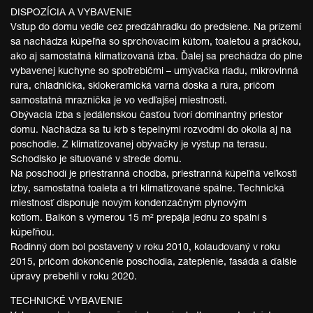
DISPOZÍCIA A VYBAVENIE
Vstup do domu vedie cez predzáhradku do predsiene. Na prízemí
sa nachádza kúpeľňa so sprchovacím kútom, toaletou a práčkou,
ako aj samostatná klimatizovaná izba. Ďalej sa prechádza do plne
vybavenej kuchyne so spotrebičmi – umývačka riadu, mikrovlnná
rúra, chladnička, sklokeramická varná doska a rúra, pričom
samostatná mraznička je vo vedľajšej miestnosti.
Obývacia izba s jedálenskou časťou tvorí dominantný priestor
domu. Nachádza sa tu krb s tepelnými rozvodmi do okolia aj na
poschodie. Z klimatizovanej obývačky je výstup na terasu.
Schodisko je situované v strede domu.
Na poschodí je priestranná chodba, priestranná kúpeľňa veľkosti
izby, samostatná toaleta a tri klimatizované spálne. Technická
miestnosť disponuje novým kondenzačným plynovým
kotlom. Balkón s výmerou 15 m² prepája jednu zo spální s
kúpeľňou.
Rodinný dom bol postavený v roku 2010, kolaudovaný v roku
2015, pričom dokončenie poschodia, zateplenie, fasáda a ďalšie
úpravy prebehli v roku 2020.
TECHNICKÉ VYBAVENIE