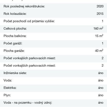
Rok poslednej rekonštrukcie:
2020
Rok kolaudácie:
2015
Počet poschodí od prízemia vyššie:
1
2
Celková plocha:
160 m
2
Plocha balkóna:
15 m
Počet garáží:
1
2
Plocha garáže:
40 m
Počet vonkajších parkovacích miest:
2
Počet vonkajších parkovacích miest:
2
Inžinierske siete:
áno
Voda:
áno
Elektrika:
áno
Plyn:
áno
Voda - na pozemku - vodný zdroj:
áno