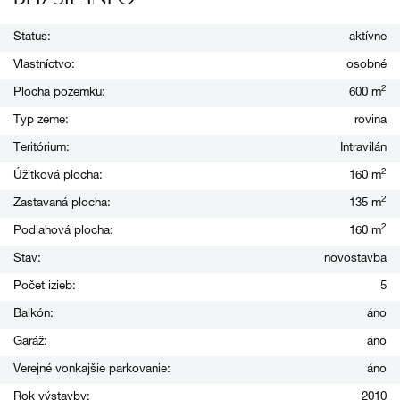
Status:
aktívne
Vlastníctvo:
osobné
2
Plocha pozemku:
600 m
Typ zeme:
rovina
Teritórium:
Intravilán
2
Úžitková plocha:
160 m
2
Zastavaná plocha:
135 m
2
Podlahová plocha:
160 m
Stav:
novostavba
Počet izieb:
5
Balkón:
áno
Garáž:
áno
Verejné vonkajšie parkovanie:
áno
Rok výstavby:
2010