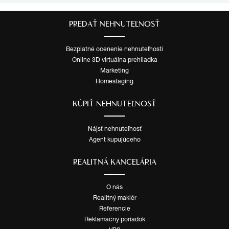
PREDAŤ NEHNUTEĽNOSŤ
Bezplatné ocenenie nehnuteľnosti
Online 3D virtuálna prehliadka
Marketing
Homestaging
KÚPIŤ NEHNUTEĽNOSŤ
Nájsť nehnuteľnosť
Agent kupujúceho
REALITNÁ KANCELÁRIA
O nás
Realitný maklér
Referencie
Reklamačný poriadok