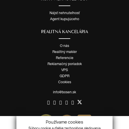
Nájsť nehnuteľnosť
Agent kupujúceho
REALITNÁ KANCELÁRIA
O nás
Realitný maklér
Referencie
Reklamačný poriadok
VPS
GDPR
Cookies
info@bosen.sk
Používame cookies
Súbory cookie a ďalšie technológie sledovania