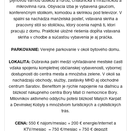
plynovou varnou doskou a rúrou, chladnička s mrazničkou a
mikrovlnná rúra. Obývacia izba je vybavená gaučom,
konferenčným stolíkom, komodou a skrinkou pod televízor. V
spálni sa nachádza manželská posteľ, vstavaná skriňa a
pracovný stôl so stoličkou, ktorý ocenia najmä tí, ktorí
pracujú z domu. Praktické úložné riešenia dopĺňa vstavaná
skriňa v chodbe a súčasťou vybavenia je aj práčka.
PARKOVANIE:
Verejné parkovanie v okolí bytového domu.
LOKALITA:
Dúbravka patrí medzi vyhľadávané mestské časti
vďaka spojeniu kompletnej občianskej vybavenosti, výbornej
dostupnosti do centra mesta a množstva zelene. V okolí sa
nachádzajú obchody, služby, zastávky MHD aj obchodné
centrum Saratov. Benefitom je rýchle napojenie na diaľnicu a
blízkosť nákupného centra Bory Mall či nemocnice Bory.
Milovníkov aktívneho oddychu poteší blízkosť Malých Karpát
a Devínskej Kobyly s množstvom turistických a cyklistických
trás.
CENA:
550 € nájom/mesiac + 200 € energie/internet a
KTV/mesiac = 750 €/mesiac + 750 € depozit