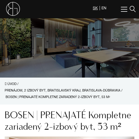
SK
EN
ÚVOD
/
PRENÁJOM, 2 IZBOVÝ BYT, BRATISLAVSKÝ KRAJ, BRATISLAVA-DÚBRAVKA
/
BOSEN | PRENAJATÉ KOMPLETNE ZARIADENÝ 2-IZBOVÝ BYT, 53 M²
BOSEN | PRENAJATÉ Kompletne
zariadený 2-izbový byt, 53 m²