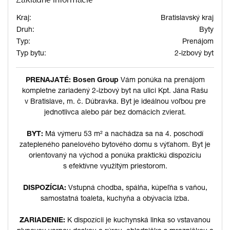
Kraj:
Bratislavský kraj
Druh:
Byty
Typ:
Prenájom
Typ bytu:
2-izbový byt
PRENAJATÉ: Bosen Group
Vám ponúka na prenájom
kompletne zariadený 2-izbový byt na ulici Kpt. Jána Rašu
v Bratislave, m. č. Dúbravka. Byt je ideálnou voľbou pre
jednotlivca alebo pár bez domácich zvierat.
BYT:
Má výmeru 53 m² a nachádza sa na 4. poschodí
zatepleného panelového bytového domu s výťahom. Byt je
orientovaný na východ a ponúka praktickú dispozíciu
s efektívne využitým priestorom.
DISPOZÍCIA:
Vstupná chodba, spálňa, kúpeľňa s vaňou,
samostatná toaleta, kuchyňa a obývacia izba.
ZARIADENIE:
K dispozícii je kuchynská linka so vstavanou