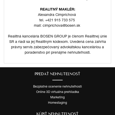
REALITNÝ MAKLÉR:
Alexandra Cimprichová
tel. +421 915 733 575
mail: cimprichova@bosen.sk
Realitná kancelária BOSEN GROUP je členom Realitnej únie
SR a riadi sa jej Realitným kódexom. Uvedená cena zahŕňa
právny servis zabezpečovaný advokátskou kanceláriou a
poradenstvo pri prenájme nehnuteľnosti.
PREDAŤ NEHNUTEĽNOSŤ
Bezplatné ocenenie nehnuteľnosti
Online 3D virtuálna prehliadka
Marketing
Homestaging
KÚPIŤ NEHNUTEĽNOSŤ