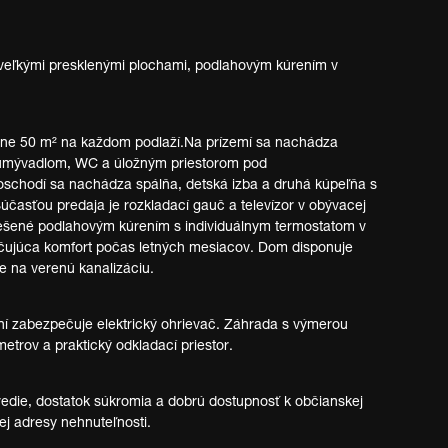
eľkými presklenými plochami, podlahovým kúrením v
ižne 50 m² na každom podlaží.Na prízemí sa nachádza
, umývadlom, WC a úložným priestorom pod
schodí sa nachádza spálňa, detská izba a druhá kúpeľňa s
asťou predaja je rozkladací gauč a televízor v obývacej
e riešené podlahovým kúrením s individuálnym termostatom v
ečujúca komfort počas letných mesiacov. Dom disponuje
e na verenú kanalizáciu.
ní zabezpečuje elektrický ohrievač. Záhrada s výmerou
 metrov a praktický odkladací priestor.
redie, dostatok súkromia a dobrú dostupnosť k občianskej
ej adresy nehnuteľnosti.