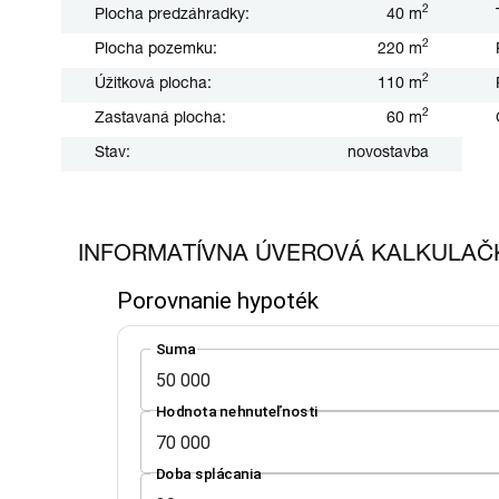
2
Plocha predzáhradky:
40 m
2
Plocha pozemku:
220 m
2
Úžitková plocha:
110 m
2
Zastavaná plocha:
60 m
Stav:
novostavba
INFORMATÍVNA ÚVEROVÁ KALKULAČ