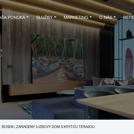
AŠA PONUKA
SLUŽBY
MARKETING
O NÁS
REFE
BOSEN | ZARIADENÝ 3-IZBOVÝ DOM S KRYTOU TERASOU