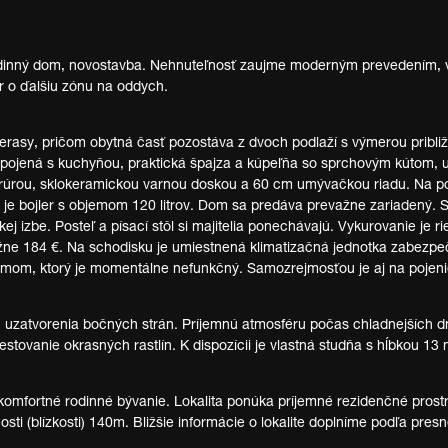
dinný dom, novostavba. Nehnuteľnosť zaujme moderným prevedením, v
or o ďalšiu zónu na oddych.
erasy, pričom obytná časť pozostáva z dvoch podlaží s výmerou pribl
repojená s kuchyňou, praktická špajza a kúpeľňa so sprchovým kútom
 rúrou, sklokeramickou varnou doskou a 60 cm umývačkou riadu. Na po
 bojler s objemom 120 litrov. Dom sa predáva prevažne zariadený. Súč
kej izbe. Posteľ a písací stôl si majitelia ponechávajú. Vykurovanie j
ližne 184 €. Na schodisku je umiestnená klimatizačná jednotka zabezp
émom, ktorý je momentálne nefunkčný. Samozrejmosťou je aj na pojeni
 uzatvorenia bočných strán. Príjemnú atmosféru počas chladnejších d
pestovanie okrasných rastlín. K dispozícii je vlastná studňa s hĺbkou 13
 komfortné rodinné bývanie. Lokalita ponúka príjemné rezidenčné prost
i (blízkosti) 140m. Bližšie informácie o lokalite doplníme podľa presn