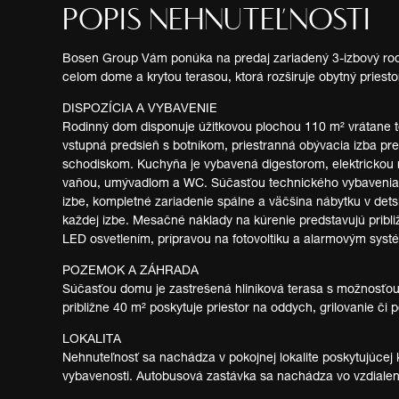
POPIS NEHNUTEĽNOSTI
Bosen Group Vám ponúka na predaj zariadený 3-izbový ro
celom dome a krytou terasou, ktorá rozširuje obytný priest
DISPOZÍCIA A VYBAVENIE
Rodinný dom disponuje úžitkovou plochou 110 m² vrátane t
vstupná predsieň s botníkom, priestranná obývacia izba p
schodiskom. Kuchyňa je vybavená digestorom, elektrickou
vaňou, umývadlom a WC. Súčasťou technického vybavenia je
izbe, kompletné zariadenie spálne a väčšina nábytku v dets
každej izbe. Mesačné náklady na kúrenie predstavujú prib
LED osvetlením, prípravou na fotovoltiku a alarmovým syst
POZEMOK A ZÁHRADA
Súčasťou domu je zastrešená hliníková terasa s možnosťou
približne 40 m² poskytuje priestor na oddych, grilovanie či 
LOKALITA
Nehnuteľnosť sa nachádza v pokojnej lokalite poskytujúcej
vybavenosti. Autobusová zastávka sa nachádza vo vzdialenost