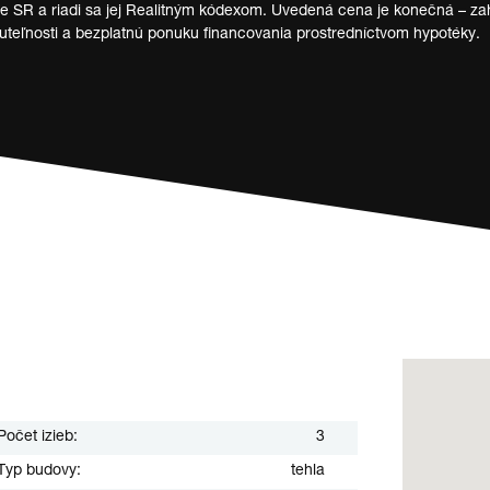
SR a riadi sa jej Realitným kódexom. Uvedená cena je konečná – zahŕ
nuteľnosti a bezplatnú ponuku financovania prostredníctvom hypotéky.
Počet izieb:
3
Typ budovy:
tehla