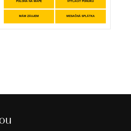
POLOHA NA MAPE
VYTLAČIŤ PONUKU
MÁM ZÁUJEM
MESAČNÁ SPLÁTKA
sou