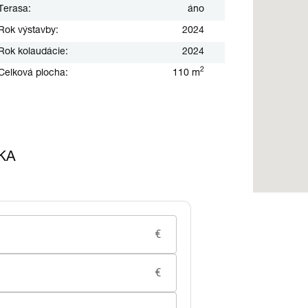
Terasa:
áno
Rok výstavby:
2024
Rok kolaudácie:
2024
2
Celková plocha:
110 m
KA