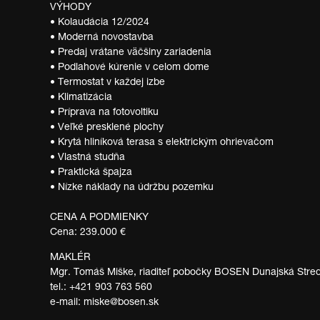
VÝHODY
• Kolaudácia 12/2024
• Moderná novostavba
• Predaj vrátane väčšiny zariadenia
• Podlahové kúrenie v celom dome
• Termostat v každej izbe
• Klimatizácia
• Príprava na fotovoltiku
• Veľké presklené plochy
• Krytá hliníková terasa s elektrickým ohrievačom
• Vlastná studňa
• Praktická špajza
• Nízke náklady na údržbu pozemku
CENA A PODMIENKY
Cena: 239.000 €
MAKLÉR
Mgr. Tomáš Miške, riaditeľ pobočky BOSEN Dunajská Stre
tel.: +421 903 763 560
e-mail: miske@bosen.sk