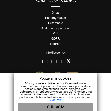
REALITNÁ KANCELÁRIA
O nás
Realitný maklér
Referencie
Reklamačný poriadok
VPS
GDPR
Cookies
info@bosen.sk
Používame cookies
Súbory cookie a ďalšie technológie sledovania
používame na zlepšenie vášho zážitku z prehliadania
našich webových stránok, na to, aby sme vám
zobrazovali prispôsobený obsah a cielené reklamy, na
analýzu návštevnosti našich webových stránok a na
pochopenie toho, odkiaľ naši návštevníci prichádzajú.
Viac info
SÚHLASÍM