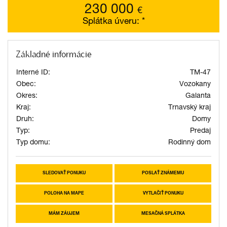
230 000
€
Splátka úveru:
*
Základné informácie
Interné ID:
TM-47
Obec:
Vozokany
Okres:
Galanta
Kraj:
Trnavský kraj
Druh:
Domy
Typ:
Predaj
Typ domu:
Rodinný dom
SLEDOVAŤ PONUKU
POSLAŤ ZNÁMEMU
POLOHA NA MAPE
VYTLAČIŤ PONUKU
MÁM ZÁUJEM
MESAČNÁ SPLÁTKA