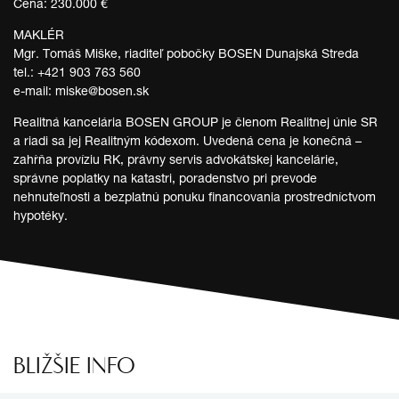
Cena: 230.000 €
MAKLÉR
Mgr. Tomáš Miške, riaditeľ pobočky BOSEN Dunajská Streda
tel.: +421 903 763 560
e-mail: miske@bosen.sk
Realitná kancelária BOSEN GROUP je členom Realitnej únie SR
a riadi sa jej Realitným kódexom. Uvedená cena je konečná –
zahŕňa províziu RK, právny servis advokátskej kancelárie,
správne poplatky na katastri, poradenstvo pri prevode
nehnuteľnosti a bezplatnú ponuku financovania prostredníctvom
hypotéky.
BLIŽŠIE INFO