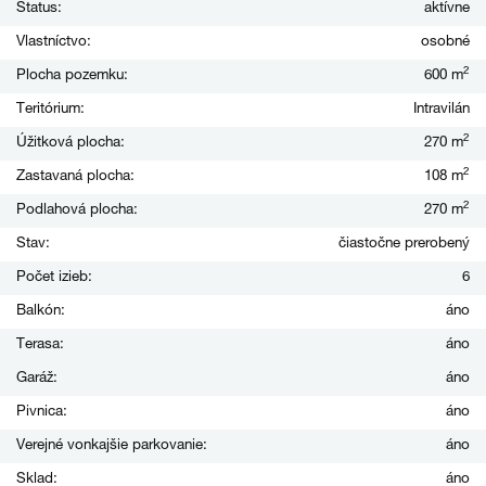
Status:
aktívne
Vlastníctvo:
osobné
2
Plocha pozemku:
600 m
Teritórium:
Intravilán
2
Úžitková plocha:
270 m
2
Zastavaná plocha:
108 m
2
Podlahová plocha:
270 m
Stav:
čiastočne prerobený
Počet izieb:
6
Balkón:
áno
Terasa:
áno
Garáž:
áno
Pivnica:
áno
Verejné vonkajšie parkovanie:
áno
Sklad:
áno