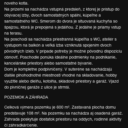
nového kotla.
Na prízemí sa nachádza vstupná predsieň, z ktorej je prístup do
obývacej izby, dvoch samostatných spální, kúpeľne a
samostatného WC. Smerom do dvora je situovaná kuchyňa so
špajzou, ktorá je prepojená s jedálňou. Z jedálne je priamy vstup
na terasu.
Na poschodí sa nachádza priestranná kúpeľňa s WC, ateliér s
výstupom na balkón a veľká izba vzniknutá spojením dvoch
pôvodných izieb. V prípade potreby je možné pôvodnú dispozíciu
obnoviť. Poschodie ponúka ideálne podmienky na podnikanie,
kancelárske priestory alebo samostatné bývanie.
Dom je kompletne podpivničený. V suteréne sa nachádzajú
ďalšie plnohodnotné miestnosti vhodné na skladovanie, hobby
využitie alebo dielňu, kotolňa, skladové priestory a garáž. Vjazd
do pivničnej garáže z ulice je strmší.
POZEMOK A ZÁHRADA
Celková výmera pozemku je 600 m². Zastavaná plocha domu
predstavuje 108 m². Na pozemku sa nachádza aj osadená garáž.
Záhrada poskytuje dostatok priestoru na oddych, rodinné aktivity
či záhradkárčenie.