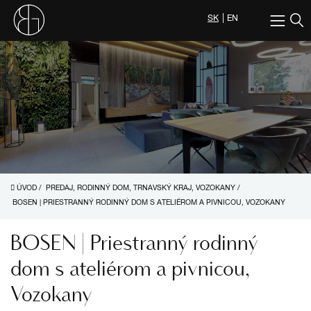
SK
EN
ÚVOD
/
PREDAJ, RODINNÝ DOM, TRNAVSKÝ KRAJ, VOZOKANY
/
BOSEN | PRIESTRANNÝ RODINNÝ DOM S ATELIÉROM A PIVNICOU, VOZOKANY
BOSEN | Priestranný rodinný
dom s ateliérom a pivnicou,
Vozokany