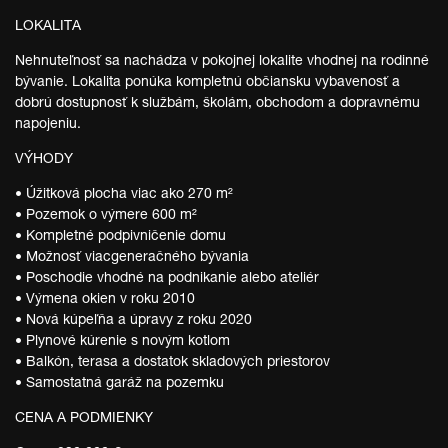
LOKALITA
Nehnuteľnosť sa nachádza v pokojnej lokalite vhodnej na rodinné
bývanie. Lokalita ponúka kompletnú občiansku vybavenosť a
dobrú dostupnosť k službám, školám, obchodom a dopravnému
napojeniu.
VÝHODY
• Úžitková plocha viac ako 270 m²
• Pozemok o výmere 600 m²
• Kompletné podpivničenie domu
• Možnosť viacgeneračného bývania
• Poschodie vhodné na podnikanie alebo ateliér
• Výmena okien v roku 2010
• Nová kúpeľňa a úpravy z roku 2020
• Plynové kúrenie s novým kotlom
• Balkón, terasa a dostatok skladových priestorov
• Samostatná garáž na pozemku
CENA A PODMIENKY