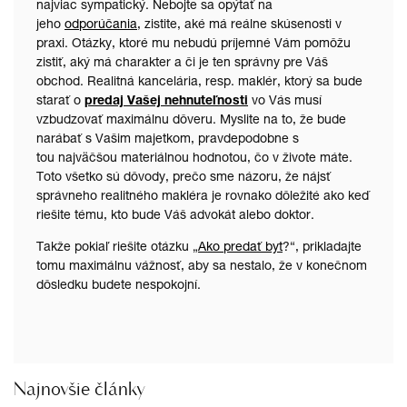
najviac sympatický. Nebojte sa opýtať na
jeho
odporúčania
, zistite, aké má reálne skúsenosti v
praxi. Otázky, ktoré mu nebudú príjemné Vám pomôžu
zistiť, aký má charakter a či je ten správny pre Váš
obchod. Realitná kancelária, resp. maklér, ktorý sa bude
starať o
predaj Vašej nehnuteľnosti
vo Vás musí
vzbudzovať maximálnu dôveru. Myslite na to, že bude
narábať s Vašim majetkom, pravdepodobne s
tou najväčšou materiálnou hodnotou, čo v živote máte.
Toto všetko sú dôvody, prečo sme názoru, že nájsť
správneho realitného makléra je rovnako dôležité ako keď
riešite tému, kto bude Váš advokát alebo doktor.
Takže pokiaľ riešite otázku „
Ako predať byt
?“, prikladajte
tomu maximálnu vážnosť, aby sa nestalo, že v konečnom
dôsledku budete nespokojní.
Najnovšie články