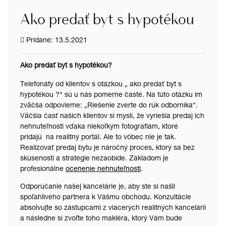
Ako predať byt s hypotékou
Pridané: 13.5.2021
Ako predať byt s hypotékou?
Telefonáty od klientov s otázkou „ ako predať byt s
hypotékou ?“ sú u nás pomerne časté. Na túto otázku im
zväčša odpovieme: „Riešenie zverte do rúk odborníka“.
Väčšia časť našich klientov si myslí, že vyriešia predaj ich
nehnuteľnosti vďaka niekoľkým fotografiám, ktoré
pridajú na realitný portál. Ale to vôbec nie je tak.
Realizovať predaj bytu je náročný proces, ktorý sa bez
skúseností a stratégie nezaobíde. Základom je
profesionálne
ocenenie nehnuteľnosti
.
Odporúčanie našej kancelárie je, aby ste si našli
spoľahlivého partnera k Vášmu obchodu. Konzultácie
absolvujte so zástupcami z viacerých realitných kancelárií
a následne si zvoľte toho makléra, ktorý Vám bude