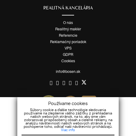
REALITNÁ KANCELÁRIA
O nás
Realitný maklér
Referencie
Reklamačný poriadok
VPS
GDPR
Cookies
info@bosen.sk
Používame cookies
Súbory cookie a ďalšie technológie sledovania
používame na zlepšenie vášho zážitku z prehliadania
našich webových stránok, na to, aby sme vám
zobrazovali prispôsobený obsah a cielené reklamy, na
analýzu návštevnosti našich webových stránok a na
pochopenie toho, odkiaľ naši návštevníci prichádzajú.
Viac info