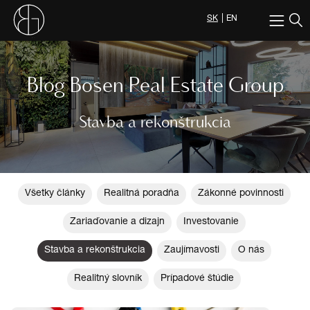
SK
EN
Blog Bosen Real Estate Group
Stavba a rekonštrukcia
Všetky články
Realitná poradňa
Zákonné povinnosti
Zariaďovanie a dizajn
Investovanie
Stavba a rekonštrukcia
Zaujímavosti
O nás
Realitný slovník
Prípadové štúdie