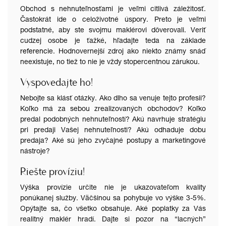
Obchod s nehnuteľnosťami je veľmi citlivá záležitosť.
Častokrát ide o celoživotné úspory. Preto je veľmi
podstatné, aby ste svojmu maklérovi dôverovali. Veriť
cudzej osobe je ťažké, hľadajte teda na základe
referenci
e. Hodnovernejší zdroj ako niekto známy snáď
neexistuje, no tiež to nie je vždy stopercentnou zárukou.
Vyspovedajte ho!
Nebojte sa klásť otázky. Ako dlho sa venuje tejto profesii?
Koľko má za sebou zrealizovaných obchodov? Koľko
predal podobných nehnuteľností? Akú navrhuje stratégiu
pri predaji Vašej nehnuteľnosti? Akú odhaduje dobu
predaja? Aké sú jeho zvyčajné postupy a marketingové
nástroje?
Riešte províziu!
Výška provízie určite nie je ukazovateľom kvality
ponúkanej služby. Väčšinou sa pohybuje vo výške 3-5%.
Opýtajte sa, čo všetko obsahuje. Aké poplatky za Vás
realitný maklér hradí. Dajte si pozor na “lacných”