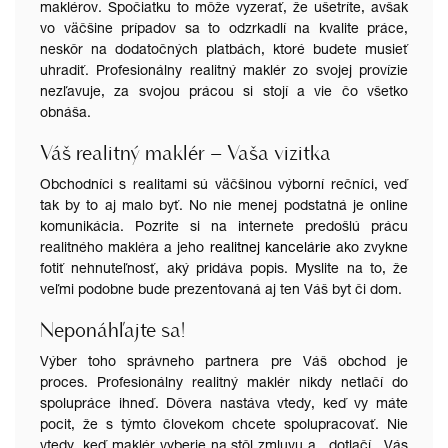
maklérov. Spočiatku to môže vyzerať, že ušetríte, avšak
vo väčšine prípadov sa to odzrkadlí na kvalite práce,
neskôr na dodatočných platbách, ktoré budete musieť
uhradiť. Profesionálny realitný maklér zo svojej provízie
nezľavuje, za svojou prácou si stojí a vie čo všetko
obnáša.
Váš realitný maklér – Vaša vizitka
Obchodníci s realitami sú väčšinou výborní rečníci, veď
tak by to aj malo byť. No nie menej podstatná je online
komunikácia. Pozrite si na internete predošlú prácu
realitného makléra a jeho
realitnej kancelárie
ako zvykne
fotiť nehnuteľnosť, aký pridáva popis. Myslite na to, že
veľmi podobne bude prezentovaná aj ten Váš byt či dom.
Neponáhľajte sa!
Výber toho správneho partnera pre Váš obchod je
proces. Profesionálny realitný maklér nikdy netlačí do
spolupráce ihneď. Dôvera nastáva vtedy, keď vy máte
pocit, že s týmto človekom chcete spolupracovať. Nie
vtedy, keď maklér vyberie na stôl zmluvu a ,,dotlačí,, Vás