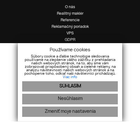
O nás
Realitný maklér
Referencie
Reklamačný poriadok
VPS
GDPR
Cookies
Používame cookies
Súbory cookie a ďalšie technológie sledovania
info@bosen.sk
používame na zlepšenie vášho zážitku z prehliadania
našich webových stránok, na to, aby sme vám
zobrazovali prispôsobený obsah a cielené reklamy, na
analýzu návštevnosti našich webových stránok a na
pochopenie toho, odkiaľ naši návštevníci prichádzajú.
Viac info
SÚHLASÍM
Nesúhlasím
Zmeniť moje nastavenia