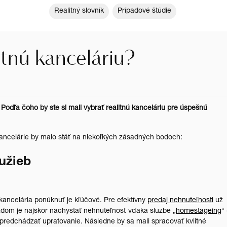
Realitný slovník
Prípadové štúdie
itnú kanceláriu?
Podľa čoho by ste si mali vybrať realitnú kanceláriu pre úspešnú
kancelárie by malo stáť na niekoľkých zásadných bodoch:
užieb
kancelária ponúknuť je kľúčové. Pre efektívny
predaj nehnuteľnosti
už
ladom je najskôr nachystať nehnuteľnosť vďaka službe „
homestageing
“
 predchádzať upratovanie. Následne by sa mali spracovať kvlitné