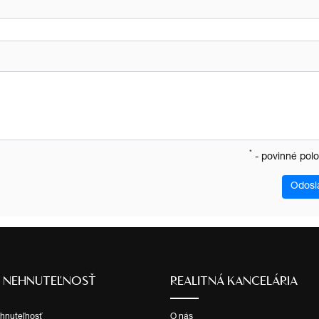
*
- povinné pol
Odosl
Ť NEHNUTEĽNOSŤ
REALITNÁ KANCELÁRIA
ehnuteľnosť
O nás