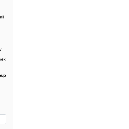
ali
dy.
vek
oup