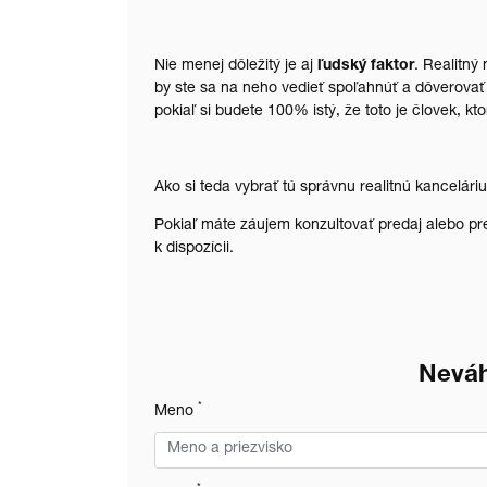
Nie menej dôležitý je aj
ľudský faktor
. Realitný
by ste sa na neho vedieť spoľahnúť a dôverovať 
pokiaľ si budete 100% istý, že toto je človek, kt
Ako si teda vybrať tú správnu realitnú kancelári
Pokiaľ máte záujem konzultovať predaj alebo p
k dispozícii.
Neváh
*
Meno