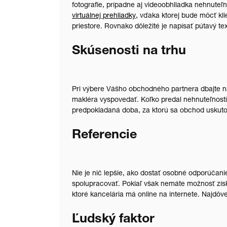
fotografie, prípadne aj videoobhliadka nehnuteľn
virtuálnej prehliadky
, vďaka ktorej bude môcť kl
priestore. Rovnako dôležité je napísať pútavý tex
Skúsenosti na trhu
Pri výbere Vášho obchodného partnera dbajte na
makléra vyspovedať. Koľko predal nehnuteľností 
predpokladaná doba, za ktorú sa obchod uskuto
Referencie
Nie je nič lepšie, ako dostať osobné odporúčani
spolupracovať. Pokiaľ však nemáte možnosť zís
ktoré kancelária má online na internete. Najdôv
Ľudský faktor