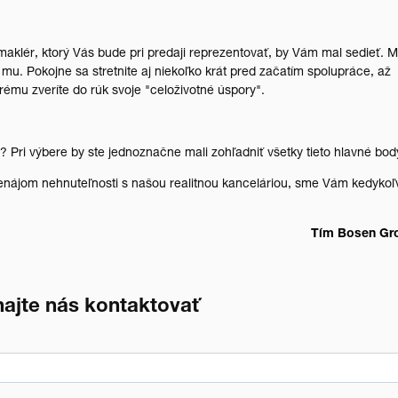
 maklér, ktorý Vás bude pri predaji reprezentovať, by Vám mal sedieť. M
mu. Pokojne sa stretnite aj niekoľko krát pred začatím spolupráce, až
orému zveríte do rúk svoje "celoživotné úspory".
u? Pri výbere by ste jednoznačne mali zohľadniť všetky tieto hlavné bo
renájom nehnuteľnosti s našou realitnou kanceláriou, sme Vám kedykoľ
Tím Bosen Gr
ajte nás kontaktovať