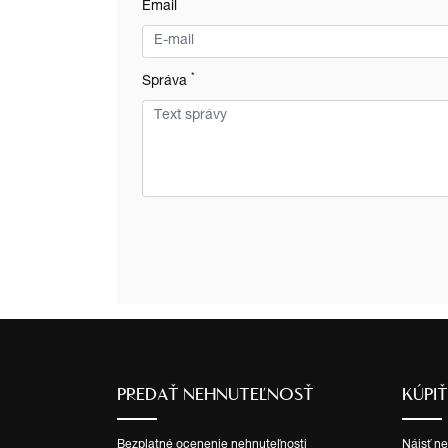
*
Email
*
Správa
PREDAŤ NEHNUTEĽNOSŤ
KÚPI
Bezplatné ocenenie nehnuteľnosti
Nájsť n