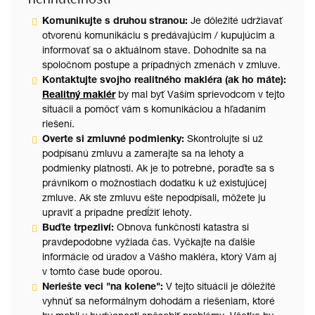
Komunikujte s druhou stranou:
Je dôležité udržiavať
otvorenú komunikáciu s predávajúcim / kupujúcim a
informovať sa o aktuálnom stave. Dohodnite sa na
spoločnom postupe a prípadných zmenách v zmluve.
Kontaktujte svojho realitného makléra (ak ho máte):
Realitný maklér
by mal byť Vaším sprievodcom v tejto
situácii a pomôcť vám s komunikáciou a hľadaním
riešení.
Overte si zmluvné podmienky:
Skontrolujte si už
podpísanú zmluvu a zamerajte sa na lehoty a
podmienky platnosti. Ak je to potrebné, poraďte sa s
právnikom o možnostiach dodatku k už existujúcej
zmluve. Ak ste zmluvu ešte nepodpísali, môžete ju
upraviť a prípadne predĺžiť lehoty.
Buďte trpezliví:
Obnova funkčnosti katastra si
pravdepodobne vyžiada čas. Vyčkajte na ďalšie
informácie od úradov a Vášho makléra, ktorý Vám aj
v tomto čase bude oporou.
Neriešte veci "na kolene":
V tejto situácii je dôležité
vyhnúť sa neformálnym dohodám a riešeniam, ktoré