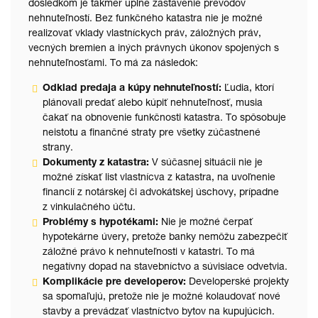
dôsledkom je takmer úplné zastavenie prevodov
nehnuteľností. Bez funkčného katastra nie je možné
realizovať vklady vlastníckych práv, záložných práv,
vecných bremien a iných právnych úkonov spojených s
nehnuteľnosťami. To má za následok:
Odklad predaja a kúpy nehnuteľností:
Ľudia, ktorí
plánovali predať alebo kúpiť nehnuteľnosť, musia
čakať na obnovenie funkčnosti katastra. To spôsobuje
neistotu a finančné straty pre všetky zúčastnené
strany.
Dokumenty z katastra:
V súčasnej situácii nie je
možné získať list vlastnícva z katastra, na uvoľnenie
financií z notárskej či advokátskej úschovy, prípadne
z vinkulačného účtu.
Problémy s hypotékami:
Nie je možné čerpať
hypotekárne úvery, pretože banky nemôžu zabezpečiť
záložné právo k nehnuteľnosti v katastri. To má
negatívny dopad na stavebníctvo a súvisiace odvetvia.
Komplikácie pre developerov:
Developerské projekty
sa spomaľujú, pretože nie je možné kolaudovať nové
stavby a prevádzať vlastníctvo bytov na kupujúcich.