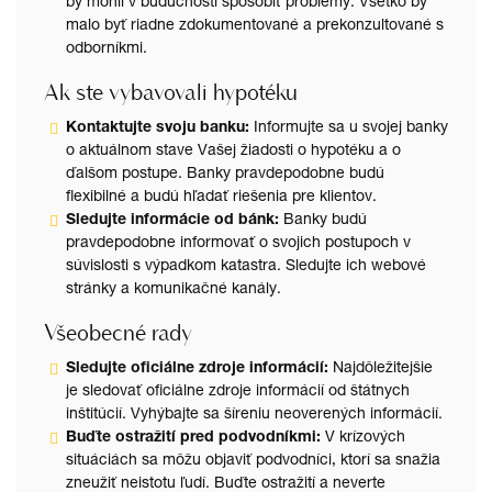
by mohli v budúcnosti spôsobiť problémy. Všetko by
malo byť riadne zdokumentované a prekonzultované s
odborníkmi.
Ak ste vybavovali hypotéku
Kontaktujte svoju banku:
Informujte sa u svojej banky
o aktuálnom stave Vašej žiadosti o hypotéku a o
ďalšom postupe. Banky pravdepodobne budú
flexibilné a budú hľadať riešenia pre klientov.
Sledujte informácie od bánk:
Banky budú
pravdepodobne informovať o svojich postupoch v
súvislosti s výpadkom katastra. Sledujte ich webové
stránky a komunikačné kanály.
Všeobecné rady
Sledujte oficiálne zdroje informácií:
Najdôležitejšie
je sledovať oficiálne zdroje informácií od štátnych
inštitúcií. Vyhýbajte sa šíreniu neoverených informácií.
Buďte ostražití pred podvodníkmi:
V krízových
situáciách sa môžu objaviť podvodníci, ktorí sa snažia
zneužiť neistotu ľudí. Buďte ostražití a neverte