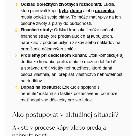
Odklad dôležitých životných rozhodnutí:
Ľudia,
ktorí plánovali kúpu
bytu
,
domu
alebo
pozemku
,
musia odložiť svoje plány. To môže mať vplyv na ich
osobné životy a plány do budúcnosti.
Finančné straty:
Odklad transakcií môže spôsobiť
finančné straty pre predávajúcich aj kupujúcich,
napríklad v podobe ušlých ziskov alebo nákladov na
predĺženie nájomných zmlúv.
Problémy pri dedičskom konaní:
Útok komplikuje aj
dedičské konania, pretože nie je možné dohľadať
a správne určiť všetky nehnuteľnosti ktoré daná
osoba vlastnila, ani prepísať vlastníctvo nehnuteľností
na dedičov.
Dopad na exekúcie:
Exekúcie spojené s
nehnuteľnosťami sú taktiež pozastavené, čo môže
mať negatívne dôsledky pre veriteľov.
Ako postupovať v aktuálnej situácii?
Ak ste v procese kúpy alebo predaja
nehnuteľnosti