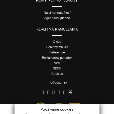
KÚPIŤ NEHNUTEĽNOSŤ
Nájsť nehnuteľnosť
Agent kupujúceho
REALITNÁ KANCELÁRIA
O nás
Realitný maklér
Referencie
Reklamačný poriadok
VPS
GDPR
Cookies
info@bosen.sk
Používame cookies