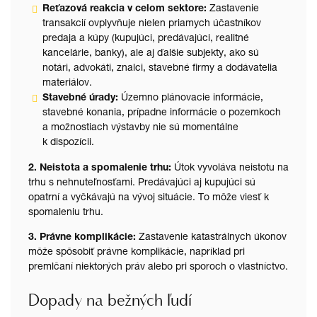
Reťazová reakcia v celom sektore:
Zastavenie
transakcií ovplyvňuje nielen priamych účastníkov
predaja a kúpy (kupujúci, predávajúci, realitné
kancelárie, banky), ale aj ďalšie subjekty, ako sú
notári, advokáti, znalci, stavebné firmy a dodávatelia
materiálov.
Stavebné úrady:
Územno plánovacie informácie,
stavebné konania, prípadne informácie o pozemkoch
a možnostiach výstavby nie sú momentálne
k dispozícii.
2. Neistota a spomalenie trhu:
Útok vyvoláva neistotu na
trhu s nehnuteľnosťami. Predávajúci aj kupujúci sú
opatrní a vyčkávajú na vývoj situácie. To môže viesť k
spomaleniu trhu.
3. Právne komplikácie:
Zastavenie katastrálnych úkonov
môže spôsobiť právne komplikácie, napríklad pri
premlčaní niektorých práv alebo pri sporoch o vlastníctvo.
Dopady na bežných ľudí