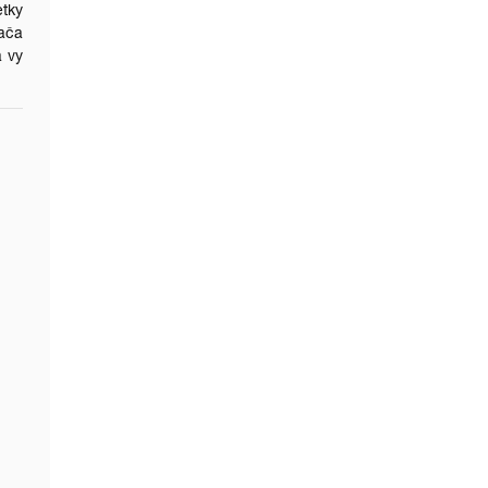
etky
ača
a vy