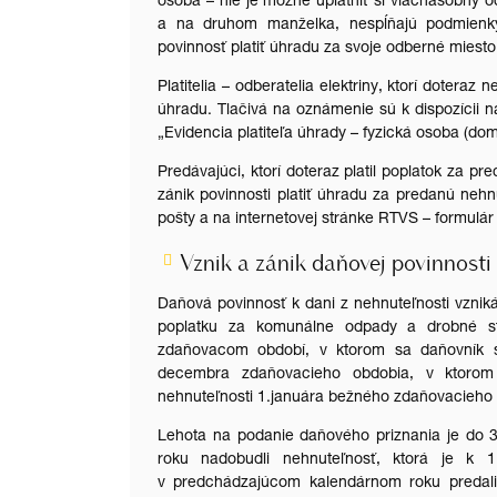
osoba – nie je možné uplatniť si viacnásobný 
a na druhom manželka, nespĺňajú podmienk
povinnosť platiť úhradu za svoje odberné miesto 
Platitelia – odberatelia elektriny, ktorí doteraz 
úhradu. Tlačivá na oznámenie sú k dispozícii 
„Evidencia platiteľa úhrady – fyzická osoba (do
Predávajúci, ktorí doteraz platil poplatok za p
zánik povinnosti platiť úhradu za predanú neh
pošty a na internetovej stránke RTVS – formulár
Vznik a zánik daňovej povinnosti 
Daňová povinnosť k dani z nehnuteľnosti vznik
poplatku za komunálne odpady a drobné st
zdaňovacom období, v ktorom sa daňovník st
decembra zdaňovacieho obdobia, v ktorom d
nehnuteľnosti 1.januára bežného zdaňovacieho 
Lehota na podanie daňového priznania je do 3
roku nadobudli nehnuteľnosť, ktorá je k 1.
v predchádzajúcom kalendárnom roku predali 