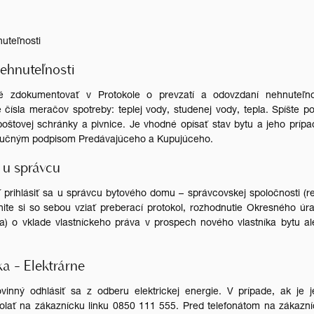
nuteľnosti
nehnuteľnosti
é zdokumentovať v Protokole o prevzatí a odovzdaní nehnuteľnos
čísla meračov spotreby: teplej vody, studenej vody, tepla. Spíšte p
oštovej schránky a pivnice. Je vhodné opísať stav bytu a jeho príp
tnoručným podpisom Predávajúceho a Kupujúceho.
 u správcu
 prihlásiť sa u správcu bytového domu – správcovskej spoločnosti (r
ite si so sebou vziať preberací protokol, rozhodnutie Okresného úr
tra) o vklade vlastníckeho práva v prospech nového vlastníka bytu a
a - Elektrárne
vinný odhlásiť sa z odberu elektrickej energie. V prípade, ak je 
volať na zákaznícku linku 0850 111 555. Pred telefonátom na zákazn