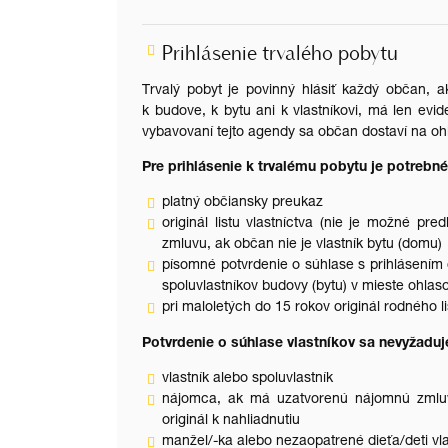
Prihlásenie trvalého pobytu
Trvalý pobyt je povinný hlásiť každý občan, a
k budove, k bytu ani k vlastníkovi, má len evi
vybavovaní tejto agendy sa občan dostaví na ohl
Pre prihlásenie k trvalému pobytu je potrebné
platný občiansky preukaz
originál listu vlastníctva (nie je možné pre
zmluvu, ak občan nie je vlastník bytu (domu)
písomné potvrdenie o súhlase s prihlásením
spoluvlastníkov budovy (bytu) v mieste ohl
pri maloletých do 15 rokov originál rodného li
Potvrdenie o súhlase vlastníkov sa nevyžaduje
vlastník alebo spoluvlastník
nájomca, ak má uzatvorenú nájomnú zmluvu
originál k nahliadnutiu
manžel/-ka alebo nezaopatrené dieťa/deti vl