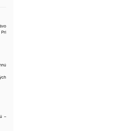
rávo
 Pri
omnú
kých
ú –