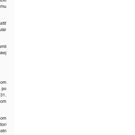
nžel
ému
atiť
ulár
ámil
skej
tnom
 po
31.
kom
rnom
orí
tri