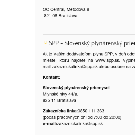
OC Central, Metodova 6
821 08 Bratislava
SPP - Slovenský plynárenský prie
Ak je Vašim dodávateľom plynu SPP, v deň odov
mieste, ktorú nájdete na
www.spp.sk
. Vypln
mail zakaznickalinka@spp.sk alebo osobne na 
Kontakt:
Slovenský plynárenský priemysel
Mlynské nivy 44/a,
825 11 Bratislava
Zákaznícka linka:
0850 111 363
(počas pracovných dní od 7:00 do 20:00)
e-mail:
zakaznickalinka@spp.sk