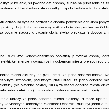
poskytuje bývanie, sú povinné dať písomný súhlas na prihlásenie na tr
estnení; súhlas vlastníka alebo všetkých spoluvlastníkov budovy alebo
ytu ohlasovňa vydá na požiadanie občana potvrdenie o trvalom pobyt
e povinný do jedného mesiaca vybaviť si občiansky preukaz na Odde
 za podanie žiadosti o vydanie občianskeho preukazu (z dôvodu zm
vané RTVS (tzv. koncesionárskeho poplatku) je fyzická osoba, ktor
 elektrickej energie v domácnosti v odbernom mieste pre spotrebu v 
dberné miesto elektriny, ak platí úhradu za jedno odberné miesto. N
iabilným symbolom, pod ktorým platí úhradu za jedno odberné mie
lektriny (nie platobné doklady SIPO) za všetky odberné miesta elekt
ého miesta elektriny (zmluva alebo faktúra s uvedenými údajmi).
atenie úhrady za jedno odberné miesto elektriny) si môže uplatniť
triny vo viacerých odberných miestach: Odberateľ musí byť jedna a tá 