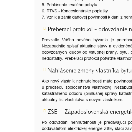
5. Prihlásenie trvalého pobytu
6. RTVS - Koncesionárske poplatky
7. Vznik a zánik daňovej povinnosti k dani z neh
Preberací protokol - odovzdanie 
Prevzatie Vášho nového bývania je potrebn
Nezabudnite spísať aktuálne stavy a evidenčné 
odovzdaných kľúčov od vstupnej brány, bytu, p
nedostatky. Preberací protokol potvrďte vlas
Nahlásenie zmeny vlastníka bytu
Ako nový vlastník nehnuteľnosti máte povinnosť
u predsedu spoločenstva vlastníkov). Nezabudn
katastrálneho odboru (príslušnej správy katas
aktuálny list vlastníctva s novým vlastníkom.
ZSE - Západoslovenská energetik
Po odovzdaní nehnuteľnosti je predávajúci po
dodávateľom elektrickej energie ZSE, stačí za