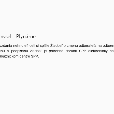
mysel - Plynárne
zdania nehnuteľnosti si spíšte Žiadosť o zmenu odberateľa na odbe
enú a podpísanú žiadosť je potrebné doručiť SPP elektronicky na
zákazníckom centre SPP.