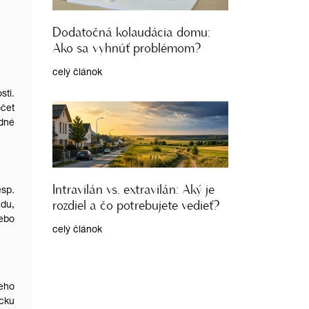
Dodatočná kolaudácia domu:
Ako sa vyhnúť problémom?
celý článok
ti.
očet
adné
Intravilán vs. extravilán: Aký je
esp.
rozdiel a čo potrebujete vedieť?
adu,
lebo
celý článok
jeho
ícku