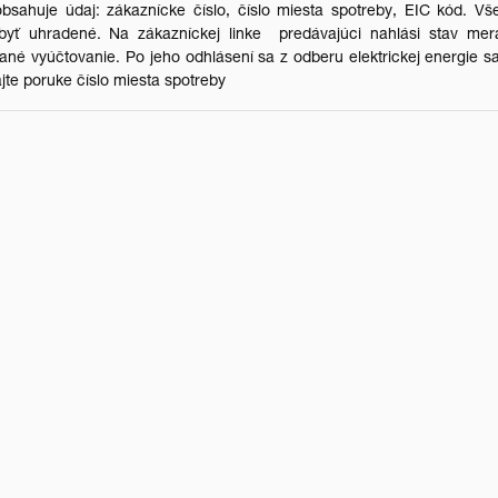
 obsahuje údaj: zákaznícke číslo, číslo miesta spotreby, EIC kód. Vš
byť uhradené. Na zákazníckej linke predávajúci nahlási stav mer
ané vyúčtovanie. Po jeho odhlásení sa z odberu elektrickej energie s
jte poruke číslo miesta spotreby