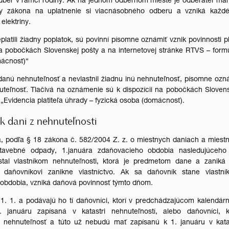
odber v rámci rodiny. Ak na jednom odbernom mieste je odberateľ ma
y zákona na uplatnenie si viacnásobného odberu a vzniká každ
elektriny.
neplatili žiadny poplatok, sú povinní písomne oznámiť vznik povinnosti pl
na pobočkách Slovenskej pošty a na internetovej stránke RTVS – form
mácnosť)“
redanú nehnuteľnosť a nevlastnil žiadnu inú nehnuteľnosť, písomne ozn
nuteľnosť. Tlačivá na oznámenie sú k dispozícii na pobočkách Sloven
 „Evidencia platiteľa úhrady – fyzická osoba (domácnosť).
k dani z nehnuteľnosti
á, podľa § 18 zákona č. 582/2004 Z. z. o miestnych daniach a mies
avebné odpady, 1.januára zdaňovacieho obdobia nasledujúceho
al vlastníkom nehnuteľnosti, ktorá je predmetom dane a zaniká 
aňovníkovi zanikne vlastníctvo. Ak sa daňovník stane vlastní
obdobia, vzniká daňová povinnosť týmto dňom.
1. 1. a podávajú ho tí daňovníci, ktorí v predchádzajúcom kalendá
 januáru zapísaná v katastri nehnuteľností, alebo daňovníci, kt
nehnuteľnosť a túto už nebudú mať zapísanú k 1. januáru v katas