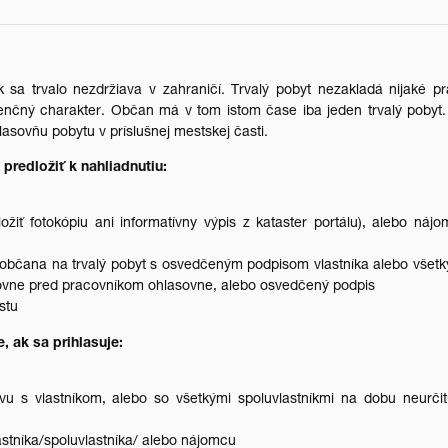
k sa trvalo nezdržiava v zahraničí. Trvalý pobyt nezakladá nijaké p
denčný charakter. Občan má v tom istom čase iba jeden trvalý pobyt.
asovňu pobytu v príslušnej mestskej časti.
 predložiť k nahliadnutiu:
dložiť fotokópiu ani informatívny výpis z kataster portálu), alebo náj
 občana na trvalý pobyt s osvedčeným podpisom vlastníka alebo všet
asovne pred pracovníkom ohlasovne, alebo osvedčený podpis
stu
, ak sa prihlasuje:
 s vlastníkom, alebo so všetkými spoluvlastníkmi na dobu neurčit
astníka/spoluvlastníka/ alebo nájomcu