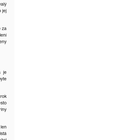
valý
 jej
e za
lení
eny
á je
byte
árok
sto
riny
 len
istá