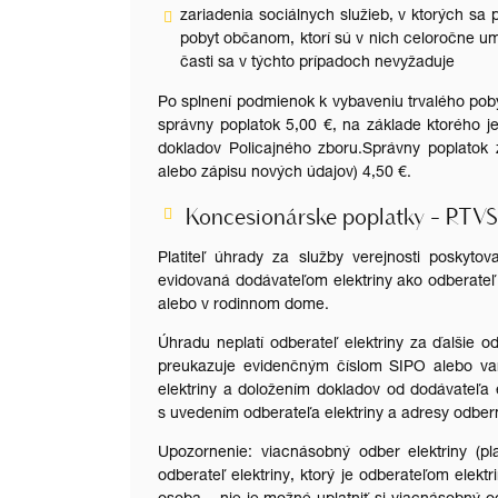
zariadenia sociálnych služieb, v ktorých sa 
pobyt občanom, ktorí sú v nich celoročne umi
časti sa v týchto prípadoch nevyžaduje
Po splnení podmienok k vybaveniu trvalého pob
správny poplatok 5,00 €, na základe ktorého j
dokladov Policajného zboru.Správny poplatok
alebo zápisu nových údajov) 4,50 €.
Koncesionárske poplatky - RTVS
Platiteľ úhrady za služby verejnosti poskyto
evidovaná dodávateľom elektriny ako odberateľ
alebo v rodinnom dome.
Úhradu neplatí odberateľ elektriny za ďalšie o
preukazuje evidenčným číslom SIPO alebo var
elektriny a doložením dokladov od dodávateľa e
s uvedením odberateľa elektriny a adresy odbern
Upozornenie: viacnásobný odber elektriny (pl
odberateľ elektriny, ktorý je odberateľom elek