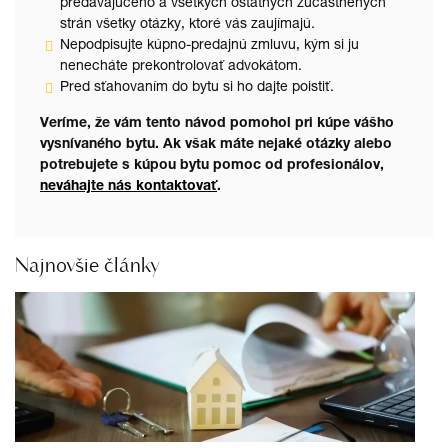
predávajúceho a všetkých ostatných zúčastnených
strán všetky otázky, ktoré vás zaujímajú.
Nepodpisujte kúpno-predajnú zmluvu, kým si ju
nenecháte prekontrolovať advokátom.
Pred sťahovaním do bytu si ho dajte poistiť.
Veríme, že vám tento návod pomohol pri kúpe vášho
vysnívaného bytu. Ak však máte nejaké otázky alebo
potrebujete s kúpou bytu pomoc od profesionálov,
neváhajte nás kontaktovať
.
Najnovšie články