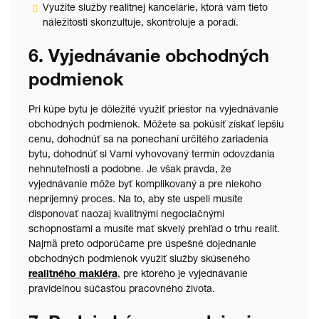
Využite služby realitnej kancelárie, ktorá vám tieto
náležitosti skonzultuje, skontroluje a poradí.
6. Vyjednávanie obchodných
podmienok
Pri kúpe bytu je dôležité využiť priestor na vyjednávanie
obchodných podmienok. Môžete sa pokúsiť získať lepšiu
cenu, dohodnúť sa na ponechaní určitého zariadenia
bytu, dohodnúť si Vami vyhovovaný termín odovzdania
nehnuteľnosti a podobne. Je však pravda, že
vyjednávanie môže byť komplikovaný a pre niekoho
nepríjemný proces. Na to, aby ste uspeli musíte
disponovať naozaj kvalitnými negociačnými
schopnosťami a musíte mať skvelý prehľad o trhu realít.
Najmä preto odporúčame pre úspešné dojednanie
obchodných podmienok využiť služby skúseného
realitného makléra
, pre ktorého je vyjednávanie
pravidelnou súčasťou pracovného života.