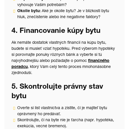
vyhovuje Vašim potrebám?
Okolie bytu:
Aké je okolie bytu? Je v blízkosti bytu
hluk, znečistenie alebo iné negatívne faktory?
4. Financovanie kúpy bytu
Ak nemáte dostatok vlastných financií na kúpu bytu,
budete si musieť vziať hypotéku. Pred výberom hypotéky
si porovnajte ponuky rôznych bánk a vyberte si tú
najvýhodnejšiu alebo požiadajte o pomoc
finančného
poradcu
, ktorý Vám celý tento proces mnohonásobne
zjednoduší.
5. Skontrolujte právny stav
bytu
Overte si list vlastníctva a zistite, či je majiteľ bytu
oprávnený ho predávať.
Skontrolujte, či na byte nie je ťarcha (napr. hypotéka,
exekúcia, vecné bremeno).