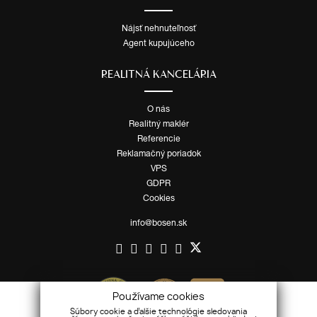
Nájsť nehnuteľnosť
Agent kupujúceho
REALITNÁ KANCELÁRIA
O nás
Realitný maklér
Referencie
Reklamačný poriadok
VPS
GDPR
Cookies
info@bosen.sk
Používame cookies
Súbory cookie a ďalšie technológie sledovania