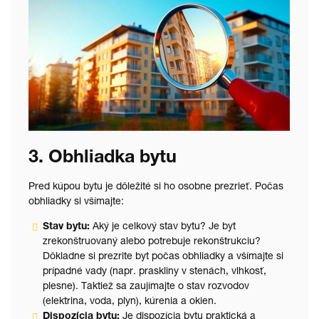
3. Obhliadka bytu
Pred kúpou bytu je dôležité si ho osobne prezrieť. Počas
obhliadky si všímajte:
Stav bytu:
Aký je celkový stav bytu? Je byt
zrekonštruovaný alebo potrebuje rekonštrukciu?
Dôkladne si prezrite byt počas obhliadky a všímajte si
prípadné vady (napr. praskliny v stenách, vlhkosť,
plesne). Taktiež sa zaujímajte o stav rozvodov
(elektrina, voda, plyn), kúrenia a okien.
Dispozícia bytu:
Je dispozícia bytu praktická a