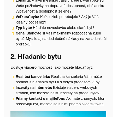
Lokalita:
V akej mestskej časti chcete bývať? Aké sú
Vaše požiadavky na dopravnú dostupnosť, občiansku
vybavenosť a dostupnosť zelene?
Veľkosť bytu:
Koľko izieb potrebujete? Aký je Váš
ideálny počet m2?
Typ bytu:
Hľadáte novostavbu alebo starší byt?
Cena:
Stanovte si Váš maximálny rozpočet na kúpu
bytu? Myslite aj na dodatočné náklady na zariadenie či
prerábku.
2. Hľadanie bytu
Existuje viacero možností, ako môžete hľadať byt:
Realitná kancelária:
Realitná kancelária Vám môže
pomôcť s hľadaním bytu a s celým procesom kúpy.
Inzeráty na internete:
Existuje viacero webových
stránok, kde môžete nájsť inzeráty na predaj bytov.
Priamy kontakt s majiteľom:
Ak máte známych, ktorí
predávajú byt, môžete sa s nimi priamo skontaktovať.