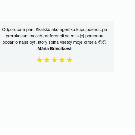
Odporúčam pani Skalskú ako agentku kupujúceho...po
Bola
prerokovaní mojich preferencií sa mi s jej pomocou
Vžd
podarilo nájsť byť, ktorý spĺňa všetky moje kritériá 🙂🙂
Mária Brinčíková
pro
ú