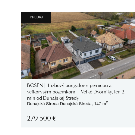
PREDAJ
BOSEN | 4 izbový bungalov s pivnicou a
veľkorysým pozemkom – Veľké Dvorníky, len 2
min od Dunajskej Stredy
2
Dunajská Streda
Dunajská Streda,
147 m
279 500
€