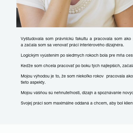
Vyštudovala som právnickú fakultu a pracovala som ako p
a začala som sa venovať práci interiérového dizajnéra.
Logickým vyústením po siedmych rokoch bola pre mňa cest
Keďže som chcela pracovať po boku tých najlepších, zača
Mojou výhodou je to, že som niekoľko rokov pracovala ak
tieto aspekty.
Mojou vášňou sú nehnuteľnosti, dizajn a spoznávanie novýc
Svojej práci som maximálne oddaná a chcem, aby bol klien