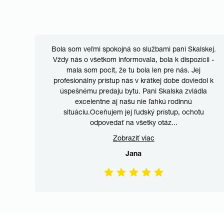
o...po
Bola som veľmi spokojná so službami pani Skalskej.
ocou
Vždy nás o všetkom informovala, bola k dispozícii -
á 🙂🙂
mala som pocit, že tu bola len pre nás. Jej
profesionálny prístup nás v krátkej dobe doviedol k
úspešnému predaju bytu. Pani Skalska zvládla
excelentne aj našu nie ľahkú rodinnú
situáciu.Oceňujem jej ľudský prístup, ochotu
odpovedať na všetky otáz
...
Zobraziť viac
Jana