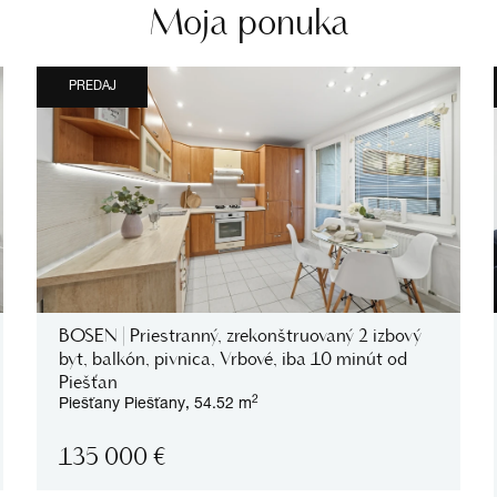
Moja ponuka
PREDAJ
BOSEN | Priestranný, zrekonštruovaný 2 izbový
byt, balkón, pivnica, Vrbové, iba 10 minút od
Piešťan
2
Piešťany
Piešťany,
54.52 m
135 000
€