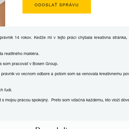
rávnik 14 rokov. Keďže mi v tejto práci chýbala kreatívna stránka,
a realitného makléra.
la som pracovať v Bosen Group.
o právnik vo vecnom odbore a potom som sa venovala kreatívnemu pov
h ľudí.
t s mojou prácou spokojný. Preto som vďačná každému, kto vloží dôve