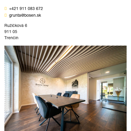
+421 911 083 672
grunta@bosen.sk
Ružičková 6
911 05
Trenčín