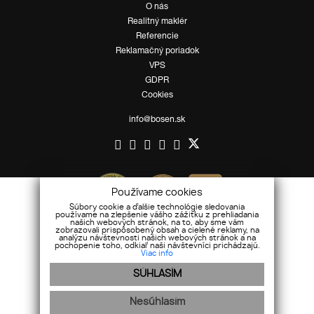
O nás
Realitný maklér
Referencie
Reklamačný poriadok
VPS
GDPR
Cookies
info@bosen.sk
Používame cookies
Súbory cookie a ďalšie technológie sledovania
používame na zlepšenie vášho zážitku z prehliadania
našich webových stránok, na to, aby sme vám
zobrazovali prispôsobený obsah a cielené reklamy, na
analýzu návštevnosti našich webových stránok a na
pochopenie toho, odkiaľ naši návštevníci prichádzajú.
Viac info
SÚHLASÍM
Nesúhlasím