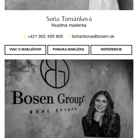
Soňa Tománková
Realitná maklérka
+421 902 499 800
tomankova@bosen.sk
VIAC O MAKLÉROVI
PONUKA MAKLÉRA
REFERENCIE