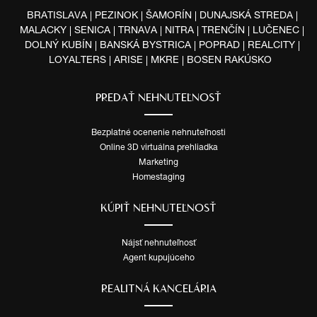
BRATISLAVA
PEZINOK
ŠAMORÍN
DUNAJSKÁ STREDA
MALACKY
SENICA
TRNAVA
NITRA
TRENČÍN
LUČENEC
DOLNÝ KUBÍN
BANSKÁ BYSTRICA
POPRAD
REALCITY
LOYALTERS
ARISE
MKRE
BOSEN RAKÚSKO
PREDAŤ NEHNUTEĽNOSŤ
Bezplatné ocenenie nehnuteľnosti
Online 3D virtuálna prehliadka
Marketing
Homestaging
KÚPIŤ NEHNUTEĽNOSŤ
Nájsť nehnuteľnosť
Agent kupujúceho
REALITNÁ KANCELÁRIA