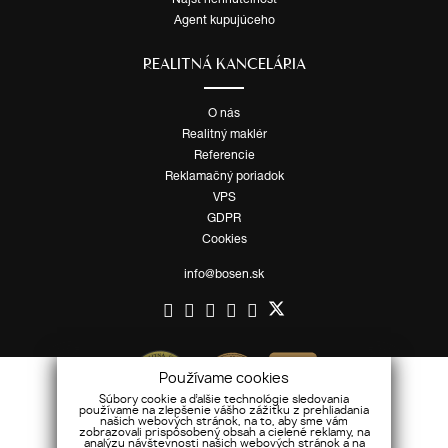
Agent kupujúceho
REALITNÁ KANCELÁRIA
O nás
Realitný maklér
Referencie
Reklamačný poriadok
VPS
GDPR
Cookies
info@bosen.sk
Používame cookies
Súbory cookie a ďalšie technológie sledovania
používame na zlepšenie vášho zážitku z prehliadania
našich webových stránok, na to, aby sme vám
zobrazovali prispôsobený obsah a cielené reklamy, na
analýzu návštevnosti našich webových stránok a na