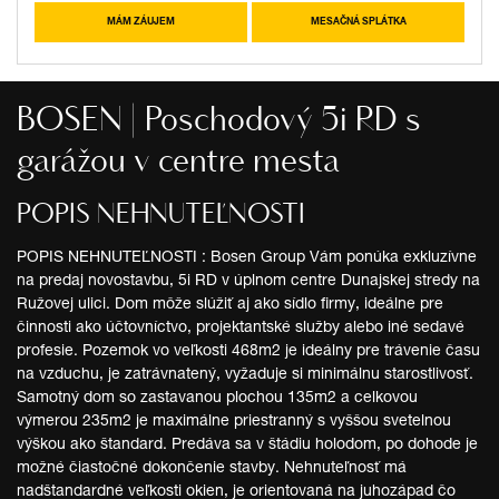
MÁM ZÁUJEM
MESAČNÁ SPLÁTKA
BOSEN | Poschodový 5i RD s
garážou v centre mesta
POPIS NEHNUTEĽNOSTI
POPIS NEHNUTEĽNOSTI : Bosen Group Vám ponúka exkluzívne
na predaj novostavbu, 5i RD v úplnom centre Dunajskej stredy na
Ružovej ulici. Dom môže slúžiť aj ako sídlo firmy, ideálne pre
činnosti ako účtovníctvo, projektantské služby alebo iné sedavé
profesie. Pozemok vo veľkosti 468m2 je ideálny pre trávenie času
na vzduchu, je zatrávnatený, vyžaduje si minimálnu starostlivosť.
Samotný dom so zastavanou plochou 135m2 a celkovou
výmerou 235m2 je maximálne priestranný s vyššou svetelnou
výškou ako štandard. Predáva sa v štádiu holodom, po dohode je
možné čiastočné dokončenie stavby. Nehnuteľnosť má
nadštandardné veľkosti okien, je orientovaná na juhozápad čo