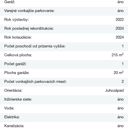
Garáž:
áno
Verejné vonkajšie parkovanie:
áno
Rok výstavby:
2022
Rok poslednej rekonštrukcie:
2024
Rok kolaudácie:
2024
Počet poschodí od prízemia vyššie:
1
2
Celková plocha:
215 m
Počet garáží:
1
2
Plocha garáže:
20 m
Počet vonkajších parkovacích miest:
2
Orientácia:
Juhozápad
Inžinierske siete:
áno
Voda:
áno
Elektrika:
áno
Kanalizácia:
áno