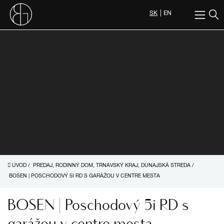
SK
EN
ÚVOD
/
PREDAJ, RODINNÝ DOM, TRNAVSKÝ KRAJ, DUNAJSKÁ STREDA
/
BOSEN | POSCHODOVÝ 5I RD S GARÁŽOU V CENTRE MESTA
BOSEN | Poschodový 5i RD s
garážou v centre mesta