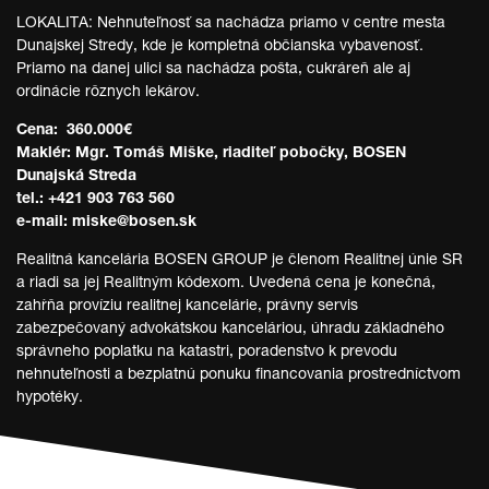
LOKALITA: Nehnuteľnosť sa nachádza priamo v centre mesta
Dunajskej Stredy, kde je kompletná občianska vybavenosť.
Priamo na danej ulici sa nachádza pošta, cukráreň ale aj
ordinácie rôznych lekárov.
Cena: 360.000€
Maklér: Mgr. Tomáš Miške, riaditeľ pobočky, BOSEN
Dunajská Streda
tel.: +421 903 763 560
e-mail: miske@bosen.sk
Realitná kancelária BOSEN GROUP je členom Realitnej únie SR
a riadi sa jej Realitným kódexom. Uvedená cena je konečná,
zahŕňa províziu realitnej kancelárie, právny servis
zabezpečovaný advokátskou kanceláriou, úhradu základného
správneho poplatku na katastri, poradenstvo k prevodu
nehnuteľnosti a bezplatnú ponuku financovania prostredníctvom
hypotéky.