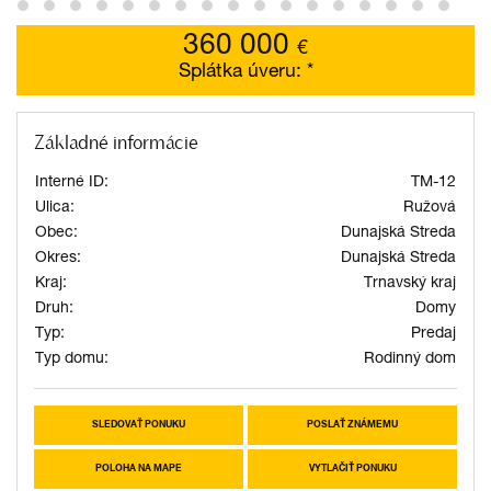
360 000
€
Splátka úveru:
*
Základné informácie
Interné ID:
TM-12
Ulica:
Ružová
Obec:
Dunajská Streda
Okres:
Dunajská Streda
Kraj:
Trnavský kraj
Druh:
Domy
Typ:
Predaj
Typ domu:
Rodinný dom
SLEDOVAŤ PONUKU
POSLAŤ ZNÁMEMU
POLOHA NA MAPE
VYTLAČIŤ PONUKU