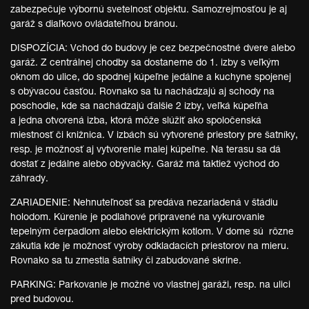
zabezpečuje výbornú svetelnosť objektu. Samozrejmosťou je aj
garáž s diaľkovo ovládateľnou bránou.
DISPOZÍCIA: Vchod do budovy je cez bezpečnostné dvere alebo
garáž. Z centrálnej chodby sa dostaneme do 1. izby s veľkým
oknom do ulice, do spodnej kúpeľne jedálne a kuchyne spojenej
s obývacou časťou. Rovnako sa tu nachádzajú aj schody na
poschodie, kde sa nachádzajú ďalšie 2 izby, veľká kúpeľňa
a jedna otvorená izba, ktorá môže slúžiť ako spoločenská
miestnosť či knižnica. V izbách sú vytvorené priestory pre šatníky,
resp. je možnosť aj vytvorenie malej kúpeľne. Na terasu sa dá
dostať z jedálne alebo obývačky. Garáž má taktiež východ do
záhrady.
ZARIADENIE: Nehnuteľnosť sa predáva nezariadená v štádiu
holodom. Kúrenie je podlahové pripravené na vykurovanie
tepelným čerpadlom alebo elektrickým kotlom. V dome sú rôzne
zákutia kde je možnosť výroby odkladacích priestorov na mieru.
Rovnako sa tu zmestia šatníky či zabudované skrine.
PARKING: Parkovanie je možné vo vlastnej garáži, resp. na ulici
pred budovou.