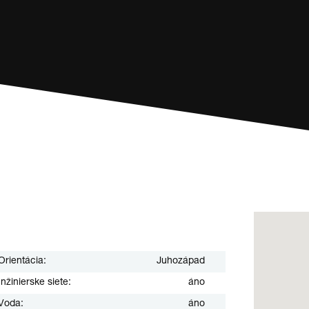
Orientácia:
Juhozápad
Inžinierske siete:
áno
Voda:
áno