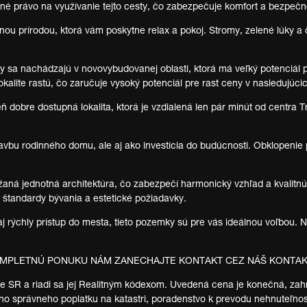
né právo na využívanie tejto cesty, čo zabezpečuje komfort a bezpečn
 prírodou, ktorá vám poskytne relax a pokoj. Stromy, zelené lúky a či
sa nachádzajú v novovybudovanej oblasti, ktorá má veľký potenciál pre
lokalite rastú, čo zaručuje vysoký potenciál pre rast ceny v nasledujúci
eň dobre dostupná lokalita, ktorá je vzdialená len pár minút od centra T
tavbu rodinného domu, ale aj ako investícia do budúcnosti. Obklopenie 
održaná jednotná architektúra, čo zabezpečí harmonický vzhľad a kvalit
 štandardy bývania a estetické požiadavky.
aj rýchly prístup do mesta, tieto pozemky sú pre vás ideálnou voľbou. 
OMPLETNÚ PONUKU NÁM ZANECHAJTE KONTAKT CEZ NÁŠ KONTA
SR a riadi sa jej Realitným kódexom. Uvedená cena je konečná, zahŕňa 
 správneho poplatku na katastri, poradenstvo k prevodu nehnuteľnos