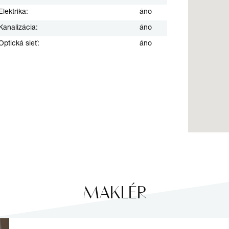
Elektrika:
áno
Kanalizácia:
áno
Optická sieť:
áno
MAKLÉR