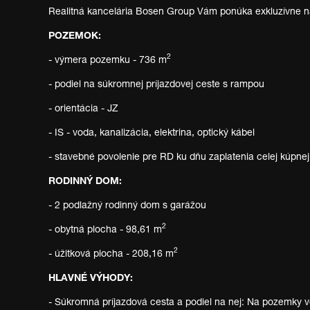
Realitná kancelária Bosen Group Vám ponúka exkluzívn
POZEMOK:
2
- výmera pozemku - 736 m
- podiel na súkromnej príjazdovej ceste s rampou
- orientácia - JZ
- IS - voda, kanalizácia, elektrina, optický kábel
- stavebné povolenie pre RD ku dňu zaplatenia celej kúpne
RODINNÝ DOM:
- 2 podlažný rodinný dom s garážou
2
- obytná plocha - 98,61 m
2
- úžitková plocha - 208,16 m
HLAVNÉ VÝHODY:
- Súkromná príjazdová cesta a podiel na nej: Na pozemky v