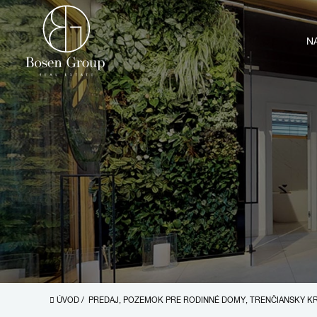
N
ÚVOD
/
PREDAJ, POZEMOK PRE RODINNÉ DOMY, TRENČIANSKY K