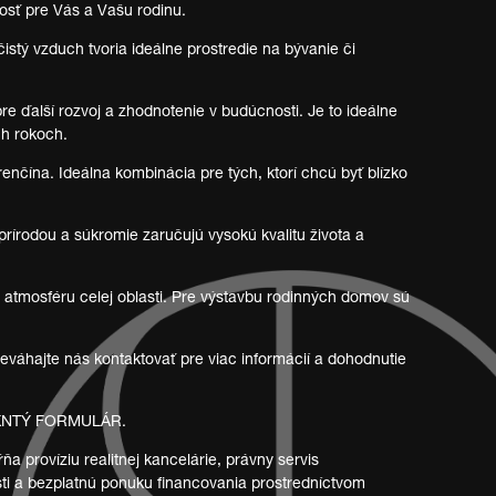
osť pre Vás a Vašu rodinu.
stý vzduch tvoria ideálne prostredie na bývanie či
 ďalší rozvoj a zhodnotenie v budúcnosti. Je to ideálne
ch rokoch.
renčína. Ideálna kombinácia pre tých, ktorí chcú byť blízko
prírodou a súkromie zaručujú vysokú kvalitu života a
nú atmosféru celej oblasti. Pre výstavbu rodinných domov sú
Neváhajte nás kontaktovať pre viac informácií a dohodnutie
KNTÝ FORMULÁR.
províziu realitnej kancelárie, právny servis
ti a bezplatnú ponuku financovania prostredníctvom