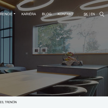
RENCIE
KARIÉRA
BLOG
KONTAKT
SK
EN
ES, TRENČÍN