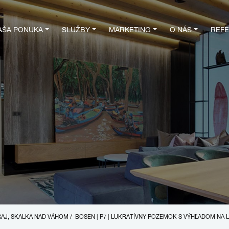
AŠA PONUKA
SLUŽBY
MARKETING
O NÁS
REFE
RAJ, SKALKA NAD VÁHOM
/
BOSEN | P7 | LUKRATÍVNY POZEMOK S VÝHĽADOM NA L