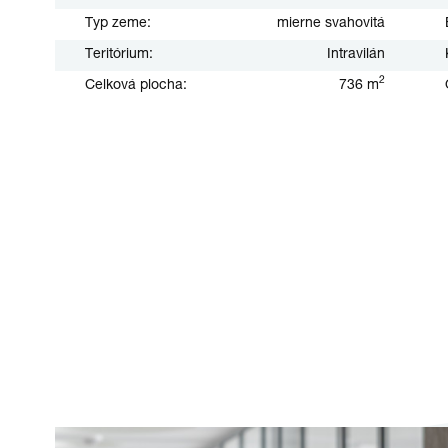
Typ zeme:
mierne svahovitá
Teritórium:
Intravilán
2
Celková plocha:
736 m