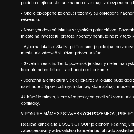
podiel na tejto ceste, čo znamená, že majú zabezpečené pl
- Okolie obklopené zeleňou: Pozemky sú obklopené nádhernou
rekreáciu.
- Novovybudovaná lokalita s vysokým potenciálom: Pozemky 
miesto na investíciu, pretože hodnoty nehnuteľností v tejto 
- Výborná lokalita: Skalka pri Trenčíne je pokojná, no zárov
mesta, ale zároveň si užívať prírodu a kľud.
- Skvelá investícia: Tento pozemok je ideálny nielen na výs
hodnotu nehnuteľnosti v dlhodobom horizonte.
- Jednotná architektúra v celej lokalite: V lokalite bude d
navrhnuté 5 typov rodinných domov, ktoré spĺňajú moderné
Ak hľadáte miesto, ktoré vám poskytne pocit súkromia, ale 
obhliadky.
V PONUKE MÁME 32 STAVEBNÝCH POZEMKOV, PRE K
Realitná kancelária BOSEN GROUP je členom Realitnej únie 
zabezpečovaný advokátskou kanceláriou, úhradu základného