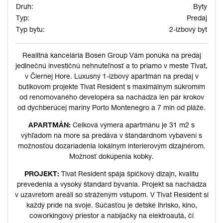
Druh:
Byty
Typ:
Predaj
Typ bytu:
2-izbový byt
Realitná kancelária Bosen Group Vám ponúka na predaj
jedinečnú investičnú nehnuteľnosť a to priamo v meste Tivat,
v Čiernej Hore. Luxusný 1-izbový apartmán na predaj v
butikovom projekte Tivat Resident s maximálnym súkromím
od renomovaného developéra sa nachádza len pár krokov
od dychberúcej maríny Porto Montenegro a 7 min od pláže.
APARTMÁN:
Celková výmera apartmánu je 31 m2 s
výhľadom na more sa predáva v štandardnom vybavení s
možnosťou dozariadenia lokálnym interierovým dizajnérom.
Možnosť dokúpenia kobky.
PROJEKT:
Tivat Resident spája špičkový dizajn, kvalitu
prevedenia a vysoký štandard bývania. Projekt sa nachádza
v uzavretom areáli so stráženým vstupom. V Tivat Resident si
každý príde na svoje. Súčasťou je detské ihrisko, kino,
coworkingový priestor a nabíjačky na elektroautá, či