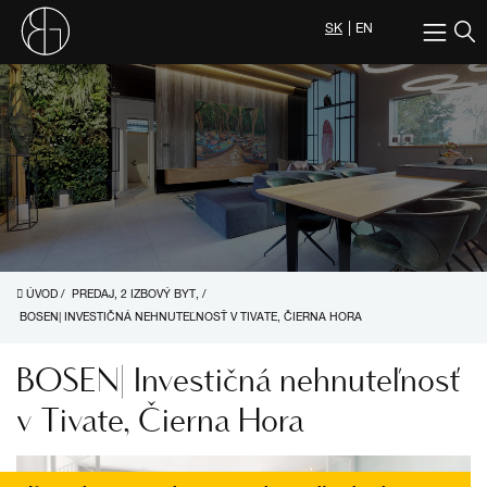
SK
EN
ÚVOD
/
PREDAJ, 2 IZBOVÝ BYT,
/
BOSEN| INVESTIČNÁ NEHNUTEĽNOSŤ V TIVATE, ČIERNA HORA
BOSEN| Investičná nehnuteľnosť
v Tivate, Čierna Hora