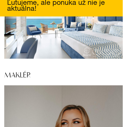
Ľutujeme, ale ponuka už nie je
aktuálna!
MAKLÉR