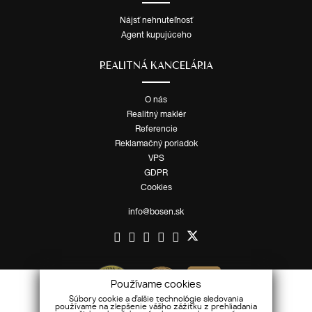
Nájsť nehnuteľnosť
Agent kupujúceho
REALITNÁ KANCELÁRIA
O nás
Realitný maklér
Referencie
Reklamačný poriadok
VPS
GDPR
Cookies
info@bosen.sk
Používame cookies
Súbory cookie a ďalšie technológie sledovania
používame na zlepšenie vášho zážitku z prehliadania