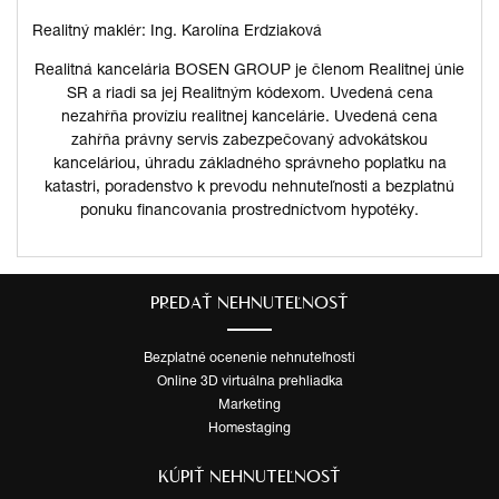
Realitný maklér: Ing. Karolína Erdziaková
Realitná kancelária BOSEN GROUP je členom Realitnej únie
SR a riadi sa jej Realitným kódexom. Uvedená cena
nezahŕňa províziu realitnej kancelárie. Uvedená cena
zahŕňa právny servis zabezpečovaný advokátskou
kanceláriou, úhradu základného správneho poplatku na
katastri, poradenstvo k prevodu nehnuteľnosti a bezplatnú
ponuku financovania prostredníctvom hypotéky.
PREDAŤ NEHNUTEĽNOSŤ
Bezplatné ocenenie nehnuteľnosti
Online 3D virtuálna prehliadka
Marketing
Homestaging
KÚPIŤ NEHNUTEĽNOSŤ