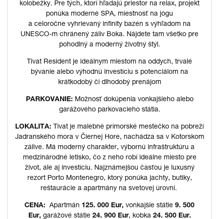
kolobežky. Pre tých, ktorí hľadajú priestor na relax, projekt
ponúka moderné SPA, miestnosť na jógu
a celoročne vyhrievaný infinity bazén s výhľadom na
UNESCO-m chránený záliv Boka. Nájdete tam všetko pre
pohodlný a moderný životný štýl.
Tivat Resident je ideálnym miestom na oddych, trvalé
bývanie alebo výhodnú investíciu s potenciálom na
krátkodobý či dlhodobý prenájom
PARKOVANIE:
Možnosť dokúpenia vonkajšieho alebo
garážového parkovacieho státia.
LOKALITA:
Tivat je malebné prímorské mestečko na pobreží
Jadranského mora v Čiernej Hore, nachádza sa v Kotorskom
zálive. Má moderný charakter, výbornú infraštruktúru a
medzinárodné letisko, čo z neho robí ideálne miesto pre
život, ale aj investíciu. Najznámejšou časťou je luxusný
rezort Porto Montenegro, ktorý ponúka jachty, butiky,
reštaurácie a apartmány na svetovej úrovni.
CENA:
Apartmán
125. 000 Eur,
vonkajšie státie
9. 500
Eur,
garážové státie
24. 900 Eur
, kobka
24. 500 Eur.