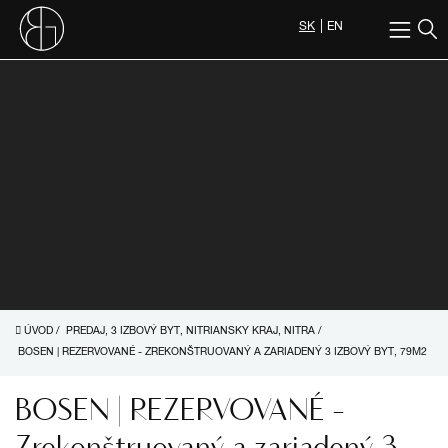
SK
EN
ÚVOD
/
PREDAJ, 3 IZBOVÝ BYT, NITRIANSKY KRAJ, NITRA
/
BOSEN | REZERVOVANÉ - ZREKONŠTRUOVANÝ A ZARIADENÝ 3 IZBOVÝ BYT, 79M2
BOSEN | REZERVOVANÉ -
Zrekonštruovaný a zariadený 3