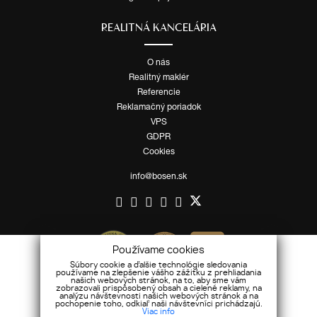
REALITNÁ KANCELÁRIA
O nás
Realitný maklér
Referencie
Reklamačný poriadok
VPS
GDPR
Cookies
info@bosen.sk
Používame cookies
Súbory cookie a ďalšie technológie sledovania
používame na zlepšenie vášho zážitku z prehliadania
našich webových stránok, na to, aby sme vám
zobrazovali prispôsobený obsah a cielené reklamy, na
analýzu návštevnosti našich webových stránok a na
pochopenie toho, odkiaľ naši návštevníci prichádzajú.
Viac info