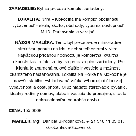
ZARIADENIE:
Byt sa predáva komplet zariadený.
LOKALITA:
Nitra – Klokočina má komplet občiansku
vybavenosť – škola, škôlka, obchody, výborná dostupnosť
MHD. Parkovanie je verejné.
NÁZOR MAKLÉRA:
Tento byt predstavuje mimoriadne
atraktívnu ponuku na trhu s nehnuteľnosťami v Nitre.
Najväčšou pridanou hodnotou je kompletná, kvalitná
rekonštrukcia a fakt, že byt sa predáva plne zariadený. Pre
klienta to znamená nulové ďalšie investície a možnosť
okamžitého nasťahovania. Lokalita Na Hôrke na Klokočine je
navyše stabilne vyhľadávaná vďaka výbornej občianskej
vybavenosti a dostupnosti. Či už hľadáte štartovacie bývanie,
ideálny rodinný domov, alebo investíciu do prenájmu, s touto
nehnuteľnosťou neurobíte chybu.
CENA:
155.000€
MAKLÉR:
Mgr. Daniela Škrobánková, +421 948 11 33 61,
skrobankova@bosen.sk