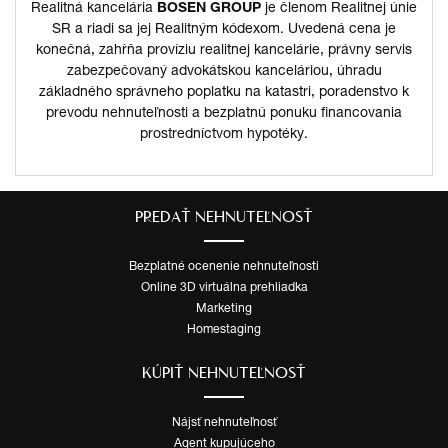
Realitná kancelária
BOSEN GROUP
je členom Realitnej únie
SR a riadi sa jej Realitným kódexom. Uvedená cena je
konečná, zahŕňa províziu realitnej kancelárie, právny servis
zabezpečovaný advokátskou kanceláriou, úhradu
základného správneho poplatku na katastri, poradenstvo k
prevodu nehnuteľnosti a bezplatnú ponuku financovania
prostredníctvom hypotéky.
PREDAŤ NEHNUTEĽNOSŤ
Bezplatné ocenenie nehnuteľnosti
Online 3D virtuálna prehliadka
Marketing
Homestaging
KÚPIŤ NEHNUTEĽNOSŤ
Nájsť nehnuteľnosť
Agent kupujúceho