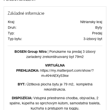
Základné informácie
Kraj:
Nitriansky kraj
Druh:
Byty
Typ:
Predaj
Typ bytu:
3-izbový byt
BOSEN Group Nitra
| Ponúkame na predaj 3 izbový
zariadený zrekonštruovaný byt 79m2
VIRTUÁLNA
PREHLIADKA:
https://my.matterport.com/show/?
m=KHrAEXy53kw
BYT:
Úžitková plocha bytu je 79 m2, kompletná
rekonštrukcia.
DISPOZÍCIA:
Vstupná priestranná chodba, obývačka, 2
spálne, kúpeľňa so sprchovým kútom, samostatná toaleta,
kuchyňa s prístupom na loggiu.